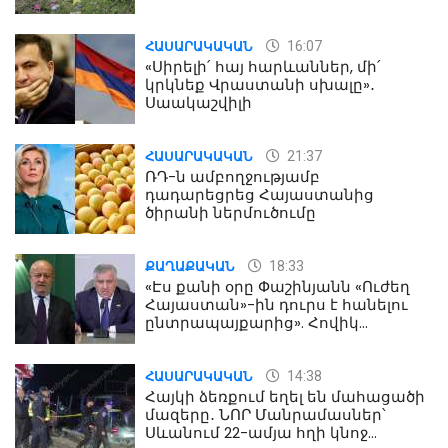
16:07
ՀԱՍԱՐԱԿԱԿԱՆ
«Սիրելի՛ հայ հարևաններ, մի՛
կրկնեք Վրաստանի սխալը»․
Սաակաշվիլի
21:37
ՀԱՍԱՐԱԿԱԿԱՆ
ՌԴ-ն ամբողջությամբ
դադարեցրեց Հայաստանից
ծիրանի ներմուծումը
18:33
ՔԱՂԱՔԱԿԱՆ
«Էս քանի օրը Փաշինյանն «Ուժեղ
Հայաստան»-ին դուրս է հանելու
ընտրապայքարից». Հովիկ
Աղազարյան
14:38
ՀԱՍԱՐԱԿԱԿԱՆ
Հայկի ձեռքում եղել են մահացածի
մազերը․ ՆՈՐ Մանրամասներ՝
Սևանում 22-ամյա հղի կնոջ