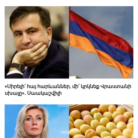
«Սիրելի՛ հայ հարևաններ, մի՛ կրկնեք Վրաստանի
սխալը»․ Սաակաշվիլի