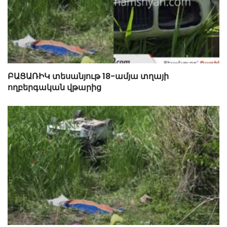
ԲԱՑԱՌԻԿ տեսանյութ 18-ամյա տղայի
ողբերգական վթարից