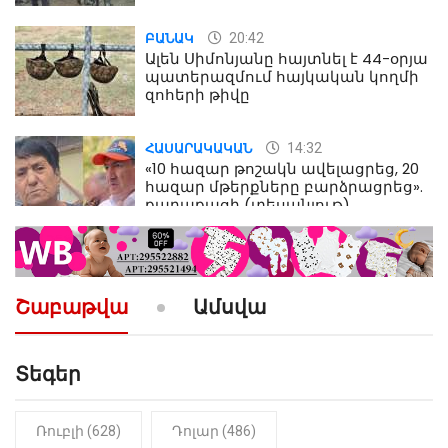
մահվան դեպքից
20:42
ԲԱՆԱԿ
Ալեն Սիմոնյանը հայտնել է 44-օրյա
պատերազմում հայկական կողմի
զոհերի թիվը
14:32
ՀԱՍԱՐԱԿԱԿԱՆ
«10 հազար թոշակն ավելացրեց, 20
հազար մթերքները բարձրացրեց».
քաղաքացի (տեսանյութ)
10:52
ՔԱՂԱՔԱԿԱՆ
«Լեզվիդ տալու փոխարեն
արտաբերիր այս երկու
Շաբաթվա
Ամսվա
նախադասությունը»․ Իշխան
Սաղաթելյան (տեսանյութ)
Տեգեր
10:41
ՔԱՂԱՔԱԿԱՆ
«Կալուգացի Սամո՛, դու
օտարերկրյա անուղեղ լրտես ես».
Նիկոլ Փաշինյան
Ռուբլի (628)
Դոլար (486)