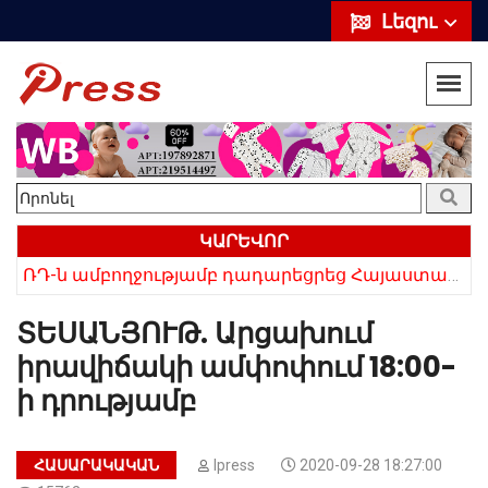
Լեզու
ԿԱՐԵՎՈՐ
«Սիրելի՛ հայ հարևաններ, մի՛ կրկնեք Վրաստանի սխալը»․ Սաակաշվիլի
ՌԴ-ն ամբողջությամբ դադարեցրեց Հայաստանից ծիրանի ներմուծումը
ՏԵՍԱՆՅՈՒԹ. Արցախում
իրավիճակի ամփոփում 18:00-
ի դրությամբ
ՀԱՍԱՐԱԿԱԿԱՆ
Ipress
2020-09-28 18:27:00