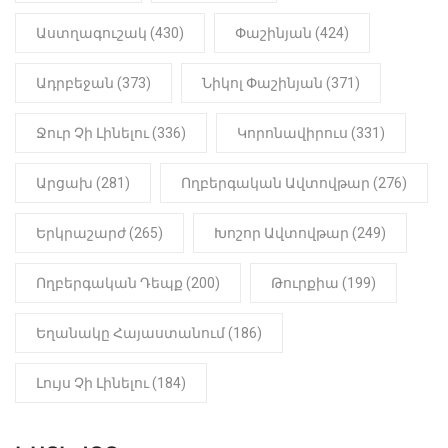
22:01
ԻՐԱԴԱՐՁԱՅԻՆ
Աստղագուշակ (430)
Փաշինյան (424)
«Նուբարաշեն» ՔԿՀ-ում
հայտնաբերվել է
Ադրբեջան (373)
Նիկոլ Փաշինյան (371)
մանկապղծության համար
դատապարտված տղամարդու
մարմինը
Ջուր Չի Լինելու (336)
Կորոնավիրուս (331)
Արցախ (281)
Ողբերգական Ավտովթար (276)
Երկրաշարժ (265)
Խոշոր Ավտովթար (249)
Ողբերգական Դեպք (200)
Թուրքիա (199)
Եղանակը Հայաստանում (186)
Լույս Չի Լինելու (184)