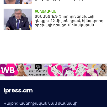
ՔԱՂԱՔԱԿԱՆ
ՏԵՍԱՆՅՈւԹ Չորրորդ երեխայի
դեպքում 2 միլիոն դրամ, հինգերորդ
երեխայի դեպքում բնակարան.
Սամվել Կարապետյան
ipress.am
Կայքից ամբողջական կամ մասնակի