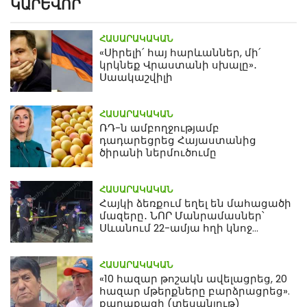
ԿԱՐԵՎՈՐ
ՀԱՍԱՐԱԿԱԿԱՆ
«Սիրելի՛ հայ հարևաններ, մի՛
կրկնեք Վրաստանի սխալը»․
Սաակաշվիլի
ՀԱՍԱՐԱԿԱԿԱՆ
ՌԴ-ն ամբողջությամբ
դադարեցրեց Հայաստանից
ծիրանի ներմուծումը
ՀԱՍԱՐԱԿԱԿԱՆ
Հայկի ձեռքում եղել են մահացածի
մազերը․ ՆՈՐ Մանրամասներ՝
Սևանում 22-ամյա հղի կնոջ
մահվան դեպքից
ՀԱՍԱՐԱԿԱԿԱՆ
«10 հազար թոշակն ավելացրեց, 20
հազար մթերքները բարձրացրեց».
քաղաքացի (տեսանյութ)