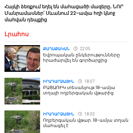
Հայկի ձեռքում եղել են մահացածի մազերը․ ՆՈՐ
Մանրամասներ՝ Սևանում 22-ամյա հղի կնոջ
մահվան դեպքից
Լրահոս
22:05
ՔԱՂԱՔԱԿԱՆ
Եվրոպական ընկերությունները
հրաժարվել են գործարքից
18:07
ԻՐԱԴԱՐՁԱՅԻՆ
ԲԱՑԱՌԻԿ տեսանյութ 18-ամյա
տղայի ողբերգական վթարից
18:02
ԻՐԱԴԱՐՁԱՅԻՆ
Ողբերգական վթար. 18-ամյա տղան
մահացել է