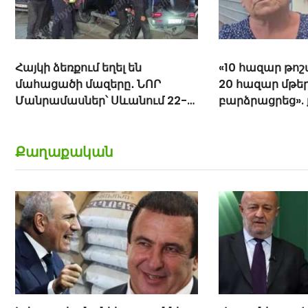
«10 հազար թոշակն ավելացրեց,
«Հիշեցի՞ք մեզ,
20 հազար մթերքները
ենք». աղջիկներ
բարձրացրեց». քաղաքացի
Փաշինյանին
(տեսանյութ)
Քաղաքական