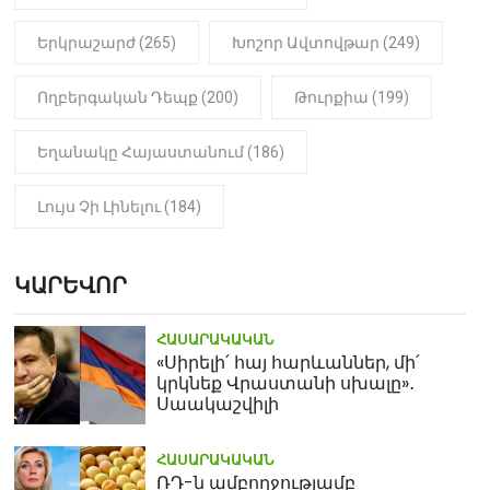
Երկրաշարժ (265)
Խոշոր Ավտովթար (249)
Ողբերգական Դեպք (200)
Թուրքիա (199)
Եղանակը Հայաստանում (186)
Լույս Չի Լինելու (184)
ԿԱՐԵՎՈՐ
ՀԱՍԱՐԱԿԱԿԱՆ
«Սիրելի՛ հայ հարևաններ, մի՛
կրկնեք Վրաստանի սխալը»․
Սաակաշվիլի
ՀԱՍԱՐԱԿԱԿԱՆ
ՌԴ-ն ամբողջությամբ