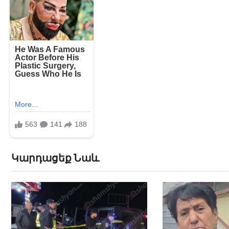
Կարդացեք Նաև