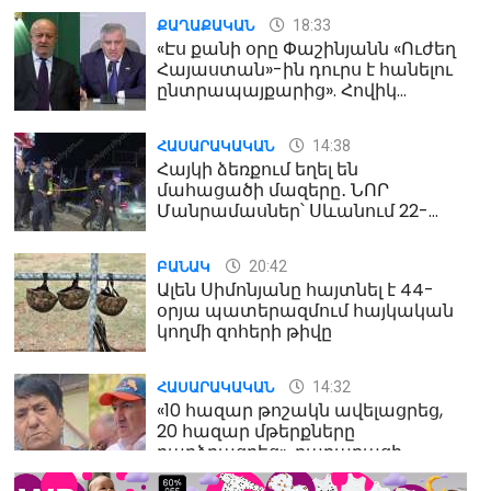
18:33
ՔԱՂԱՔԱԿԱՆ
«Էս քանի օրը Փաշինյանն «Ուժեղ
Հայաստան»-ին դուրս է հանելու
ընտրապայքարից». Հովիկ
Աղազարյան
14:38
ՀԱՍԱՐԱԿԱԿԱՆ
Հայկի ձեռքում եղել են
մահացածի մազերը․ ՆՈՐ
Մանրամասներ՝ Սևանում 22-
ամյա հղի կնոջ մահվան դեպքից
20:42
ԲԱՆԱԿ
Ալեն Սիմոնյանը հայտնել է 44-
օրյա պատերազմում հայկական
կողմի զոհերի թիվը
14:32
ՀԱՍԱՐԱԿԱԿԱՆ
«10 հազար թոշակն ավելացրեց,
20 հազար մթերքները
բարձրացրեց». քաղաքացի
(տեսանյութ)