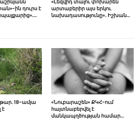
Փաշինյանն
«Լեզվիդ տալու փոխարեն
ան»-ին դուրս է
արտաբերիր այս երկու
ապայքարից».
նախադասությունը»․ Իշխան
յան
Սաղաթելյան (տեսանյութ)
թար. 18-ամյա
«Նուբարաշեն» ՔԿՀ-ում
 է
հայտնաբերվել է
մանկապղծության համար
դատապարտված տղամարդու
մարմինը