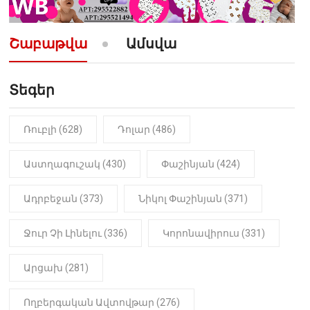
10:52
ՔԱՂԱՔԱԿԱՆ
«Լեզվիդ տալու փոխարեն
արտաբերիր այս երկու
Շաբաթվա
Ամսվա
նախադասությունը»․ Իշխան
Սաղաթելյան (տեսանյութ)
Տեգեր
10:41
ՔԱՂԱՔԱԿԱՆ
«Կալուգացի Սամո՛, դու
օտարերկրյա անուղեղ լրտես ես».
Նիկոլ Փաշինյան
Ռուբլի (628)
Դոլար (486)
22:01
ԻՐԱԴԱՐՁԱՅԻՆ
Աստղագուշակ (430)
Փաշինյան (424)
«Նուբարաշեն» ՔԿՀ-ում
հայտնաբերվել է
Ադրբեջան (373)
Նիկոլ Փաշինյան (371)
մանկապղծության համար
դատապարտված տղամարդու
մարմինը
Ջուր Չի Լինելու (336)
Կորոնավիրուս (331)
Արցախ (281)
Ողբերգական Ավտովթար (276)