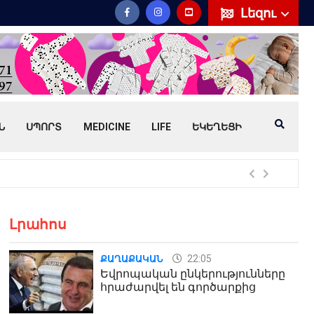
Լեզու
Ն
ՍՊՈՐՏ
MEDICINE
LIFE
ԵԿԵՂԵՑԻ
Հայ
Լրահոս
22:05
ՔԱՂԱՔԱԿԱՆ
Եվրոպական ընկերությունները
հրաժարվել են գործարքից