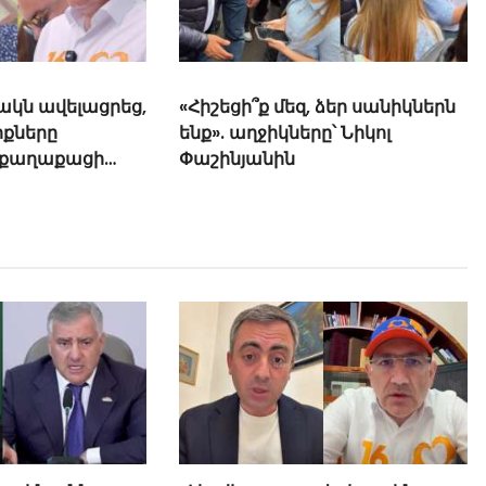
 ձեր սանիկներն
ը՝ Նիկոլ