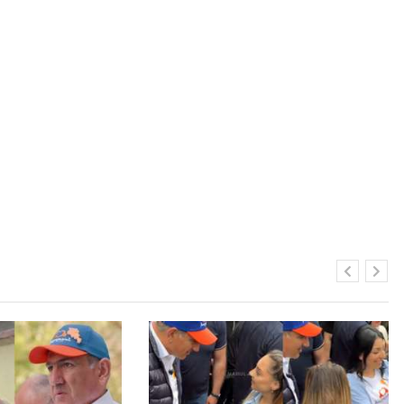
Հայտնի մարմնավաճառն էլ է
աջակցում Փաշինյանին