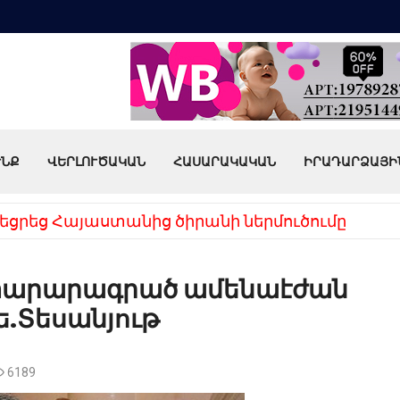
ՒՆՔ
ՎԵՐԼՈՒԾԱԿԱՆ
ՀԱՍԱՐԱԿԱԿԱՆ
ԻՐԱԴԱՐՁԱՅԻ
եցրեց Հայաստանից ծիրանի ներմուծումը
յտարարագրած ամենաէժան
ե.Տեսանյութ
6189