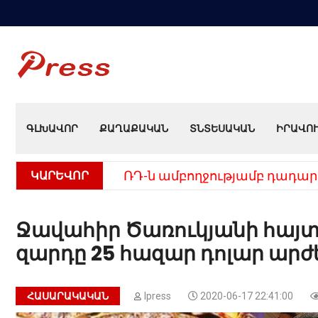
ԳԼԽԱՎՈՐ
ՔԱՂԱՔԱԿԱՆ
ՏՆՏԵՍԱԿԱՆ
ԻՐԱՎՈ
ԿԱՐԵՎՈՐ
ՌԴ-ն ամբողջությամբ դադար
Ջավահիր Ծառուկյանի հա
զարդը 25 հազար դոլար արժ
ՀԱՍԱՐԱԿԱԿԱՆ
Ipress
2020-06-17 22:41:00