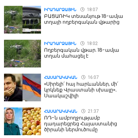
18:07
ԻՐԱԴԱՐՁԱՅԻՆ
ԲԱՑԱՌԻԿ տեսանյութ 18-ամյա
տղայի ողբերգական վթարից
18:02
ԻՐԱԴԱՐՁԱՅԻՆ
Ողբերգական վթար. 18-ամյա
տղան մահացել է
16:07
ՀԱՍԱՐԱԿԱԿԱՆ
«Սիրելի՛ հայ հարևաններ, մի՛
կրկնեք Վրաստանի սխալը»․
Սաակաշվիլի
21:37
ՀԱՍԱՐԱԿԱԿԱՆ
ՌԴ-ն ամբողջությամբ
դադարեցրեց Հայաստանից
ծիրանի ներմուծումը