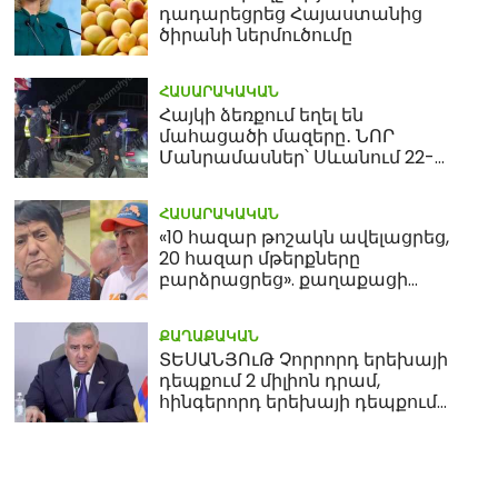
դադարեցրեց Հայաստանից
ծիրանի ներմուծումը
ՀԱՍԱՐԱԿԱԿԱՆ
Հայկի ձեռքում եղել են
մահացածի մազերը․ ՆՈՐ
Մանրամասներ՝ Սևանում 22-
ամյա հղի կնոջ մահվան դեպքից
ՀԱՍԱՐԱԿԱԿԱՆ
«10 հազար թոշակն ավելացրեց,
20 հազար մթերքները
բարձրացրեց». քաղաքացի
(տեսանյութ)
ՔԱՂԱՔԱԿԱՆ
ՏԵՍԱՆՅՈւԹ Չորրորդ երեխայի
դեպքում 2 միլիոն դրամ,
հինգերորդ երեխայի դեպքում
բնակարան. Սամվել
«Արտադրված է
«էս Մարտիրոսի 
Կարապետյան
Հայաստանում». Նիկոլ
սարերի միսն ուր
Փաշինյան
համով ա»․ Նիկո