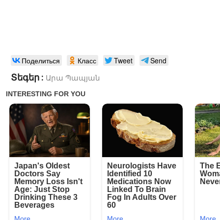
Поделиться
Класс
Tweet
Send
Տեգեր :
Արա Պապյան