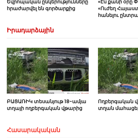
Եվրոպական ընկերությունները
«Էս քանի օրը 
հրաժարվել են գործարքից
«Ուժեղ Հայաստ
հանելու ընտր
Հովիկ Աղազար
Իրադարձային
ԲԱՑԱՌԻԿ տեսանյութ 18-ամյա
Ողբերգական վ
տղայի ողբերգական վթարից
տղան մահացել
Հասարակական