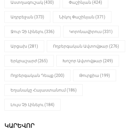
22:01
ԻՐԱԴԱՐՁԱՅԻՆ
Աստղագուշակ (430)
Փաշինյան (424)
«Նուբարաշեն» ՔԿՀ-ում
հայտնաբերվել է
Ադրբեջան (373)
Նիկոլ Փաշինյան (371)
մանկապղծության համար
դատապարտված տղամարդու
մարմինը
Ջուր Չի Լինելու (336)
Կորոնավիրուս (331)
Արցախ (281)
Ողբերգական Ավտովթար (276)
Երկրաշարժ (265)
Խոշոր Ավտովթար (249)
Ողբերգական Դեպք (200)
Թուրքիա (199)
Եղանակը Հայաստանում (186)
Լույս Չի Լինելու (184)
ԿԱՐԵՎՈՐ