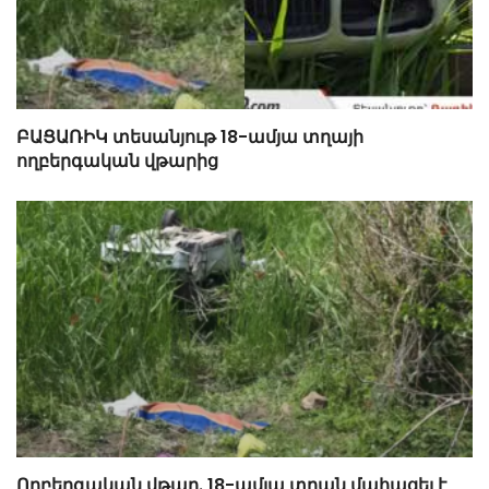
ԲԱՑԱՌԻԿ տեսանյութ 18-ամյա տղայի
ողբերգական վթարից
Ողբերգական վթար. 18-ամյա տղան մահացել է