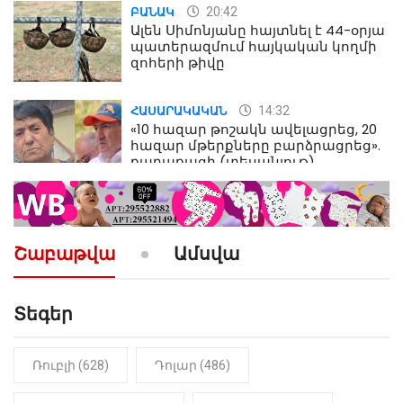
20:42
ԲԱՆԱԿ
Ալեն Սիմոնյանը հայտնել է 44-օրյա
պատերազմում հայկական կողմի
զոհերի թիվը
14:32
ՀԱՍԱՐԱԿԱԿԱՆ
«10 հազար թոշակն ավելացրեց, 20
հազար մթերքները բարձրացրեց».
քաղաքացի (տեսանյութ)
10:52
ՔԱՂԱՔԱԿԱՆ
«Լեզվիդ տալու փոխարեն
արտաբերիր այս երկու
Շաբաթվա
Ամսվա
նախադասությունը»․ Իշխան
Սաղաթելյան (տեսանյութ)
Տեգեր
10:41
ՔԱՂԱՔԱԿԱՆ
«Կալուգացի Սամո՛, դու
օտարերկրյա անուղեղ լրտես ես».
Նիկոլ Փաշինյան
Ռուբլի (628)
Դոլար (486)