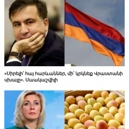
«Սիրելի՛ հայ հարևաններ, մի՛ կրկնեք Վրաստանի
սխալը»․ Սաակաշվիլի