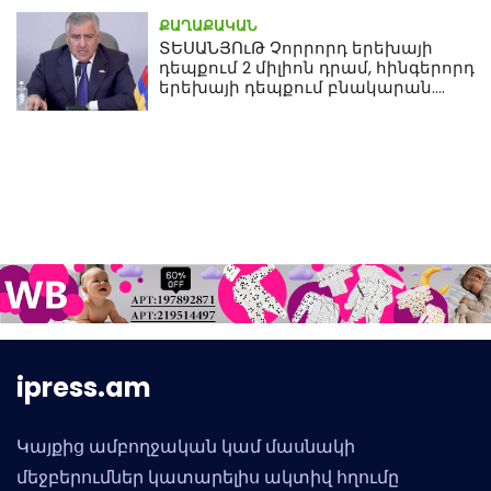
ՔԱՂԱՔԱԿԱՆ
ՏԵՍԱՆՅՈւԹ Չորրորդ երեխայի
դեպքում 2 միլիոն դրամ, հինգերորդ
երեխայի դեպքում բնակարան.
Սամվել Կարապետյան
ipress.am
Կայքից ամբողջական կամ մասնակի
մեջբերումներ կատարելիս ակտիվ հղումը