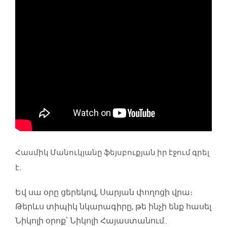
Հասմիկ Մանուկյանը ֆեյսբուքյան իր էջում գրել
է.
Եվ սա օրը ցերեկով, Սարյան փողոցի վրա։
Թերևս տիպիկ նկարագիրը, թե ինչի ենք հասել
Նիկոլի օրոք՝ Նիկոլի Հայաստանում..