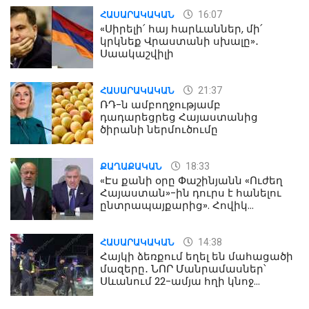
16:07
ՀԱՍԱՐԱԿԱԿԱՆ
«Սիրելի՛ հայ հարևաններ, մի՛
կրկնեք Վրաստանի սխալը»․
Սաակաշվիլի
21:37
ՀԱՍԱՐԱԿԱԿԱՆ
ՌԴ-ն ամբողջությամբ
դադարեցրեց Հայաստանից
ծիրանի ներմուծումը
18:33
ՔԱՂԱՔԱԿԱՆ
«Էս քանի օրը Փաշինյանն «Ուժեղ
Հայաստան»-ին դուրս է հանելու
ընտրապայքարից». Հովիկ
Աղազարյան
14:38
ՀԱՍԱՐԱԿԱԿԱՆ
Հայկի ձեռքում եղել են մահացածի
մազերը․ ՆՈՐ Մանրամասներ՝
Սևանում 22-ամյա հղի կնոջ
մահվան դեպքից