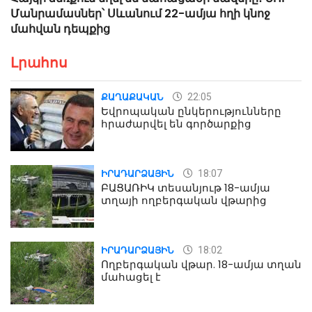
Մանրամասներ՝ Սևանում 22-ամյա հղի կնոջ
մահվան դեպքից
Լրահոս
22:05
ՔԱՂԱՔԱԿԱՆ
Եվրոպական ընկերությունները
հրաժարվել են գործարքից
18:07
ԻՐԱԴԱՐՁԱՅԻՆ
ԲԱՑԱՌԻԿ տեսանյութ 18-ամյա
տղայի ողբերգական վթարից
18:02
ԻՐԱԴԱՐՁԱՅԻՆ
Ողբերգական վթար. 18-ամյա տղան
մահացել է