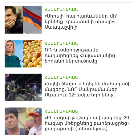
ՀԱՍԱՐԱԿԱԿԱՆ
«Սիրելի՛ հայ հարևաններ, մի՛
կրկնեք Վրաստանի սխալը»․
Սաակաշվիլի
ՀԱՍԱՐԱԿԱԿԱՆ
ՌԴ-ն ամբողջությամբ
դադարեցրեց Հայաստանից
ծիրանի ներմուծումը
ՀԱՍԱՐԱԿԱԿԱՆ
Հայկի ձեռքում եղել են մահացածի
մազերը․ ՆՈՐ Մանրամասներ՝
Սևանում 22-ամյա հղի կնոջ
մահվան դեպքից
ՀԱՍԱՐԱԿԱԿԱՆ
«10 հազար թոշակն ավելացրեց, 20
հազար մթերքները բարձրացրեց».
քաղաքացի (տեսանյութ)