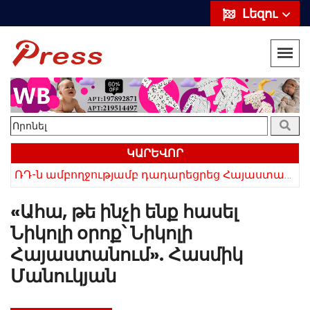
Լեզու
ԿԱՐԵՎՈՐ
«Սիրելի՛ հայ հարևաններ, մի՛ կրկնեք Վրաստանի սխալը»․ Սաակաշվիլի
ՌԴ-ն ամբողջությամբ դադարեցրեց Հայաստանից ծիրանի ներմուծումը
«Ահա, թե ինչի ենք հասել
Նիկոլի օրոք՝ Նիկոլի
Հայաստանում». Հասմիկ
Մանուկյան