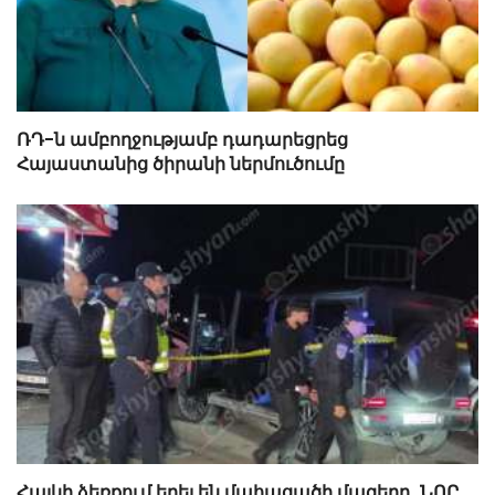
ՌԴ-ն ամբողջությամբ դադարեցրեց
Հայաստանից ծիրանի ներմուծումը
Հայկի ձեռքում եղել են մահացածի մազերը․ ՆՈՐ