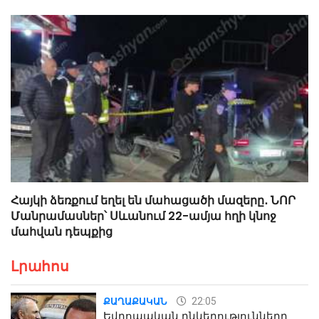
Հայկի ձեռքում եղել են մահացածի մազերը․ ՆՈՐ
Մանրամասներ՝ Սևանում 22-ամյա հղի կնոջ
մահվան դեպքից
Լրահոս
22:05
ՔԱՂԱՔԱԿԱՆ
Եվրոպական ընկերությունները