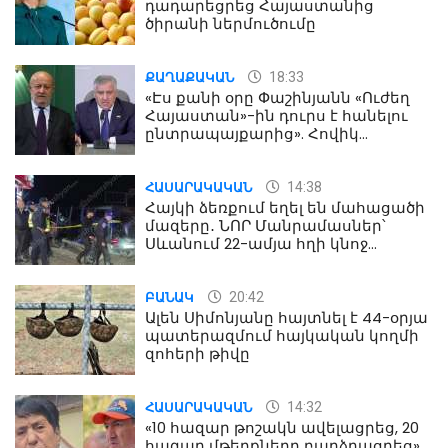
դադարեցրեց Հայաստանից
ծիրանի ներմուծումը
18:33
ՔԱՂԱՔԱԿԱՆ
«Էս քանի օրը Փաշինյանն «Ուժեղ
Հայաստան»-ին դուրս է հանելու
ընտրապայքարից». Հովիկ
Աղազարյան
14:38
ՀԱՍԱՐԱԿԱԿԱՆ
Հայկի ձեռքում եղել են մահացածի
մազերը․ ՆՈՐ Մանրամասներ՝
Սևանում 22-ամյա հղի կնոջ
մահվան դեպքից
20:42
ԲԱՆԱԿ
Ալեն Սիմոնյանը հայտնել է 44-օրյա
պատերազմում հայկական կողմի
զոհերի թիվը
14:32
ՀԱՍԱՐԱԿԱԿԱՆ
«10 հազար թոշակն ավելացրեց, 20
հազար մթերքները բարձրացրեց».