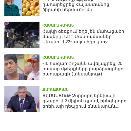
դադարեցրեց Հայաստանից
ծիրանի ներմուծումը
ՀԱՍԱՐԱԿԱԿԱՆ
Հայկի ձեռքում եղել են մահացածի
մազերը․ ՆՈՐ Մանրամասներ՝
Սևանում 22-ամյա հղի կնոջ
մահվան դեպքից
ՀԱՍԱՐԱԿԱԿԱՆ
«10 հազար թոշակն ավելացրեց, 20
հազար մթերքները բարձրացրեց».
քաղաքացի (տեսանյութ)
ՔԱՂԱՔԱԿԱՆ
ՏԵՍԱՆՅՈւԹ Չորրորդ երեխայի
դեպքում 2 միլիոն դրամ, հինգերորդ
երեխայի դեպքում բնակարան.
Սամվել Կարապետյան