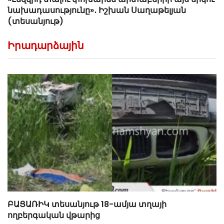
նախադասությունը»․ Իշխան Սաղաթելյան
(տեսանյութ)
Իրադարձային
ԲԱՑԱՌԻԿ տեսանյութ 18-ամյա տղայի
ողբերգական վթարից