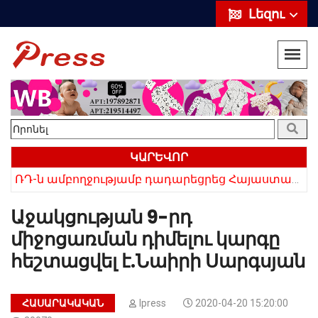
Լեզու
ԿԱՐԵՎՈՐ
ՌԴ-ն ամբողջությամբ դադարեցրեց Հայաստանից ծիրանի ներմուծումը
Հայկի ձեռքում եղել են մահացածի մազերը․ ՆՈՐ Մանրամասներ՝ Սևանում 22-ամյա հղի կնոջ մահվան դեպքից
Աջակցության 9-րդ
միջոցառման դիմելու կարգը
հեշտացվել է.Նաիրի Սարգսյան
ՀԱՍԱՐԱԿԱԿԱՆ
Ipress
2020-04-20 15:20:00