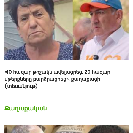
«Հիշեցի՞ք մեզ, ձեր սանիկներն ենք». աղջիկները՝
Նիկոլ Փաշինյանին
Քաղաքական