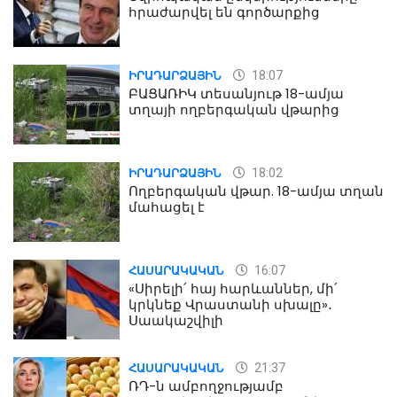
հրաժարվել են գործարքից
18:07
ԻՐԱԴԱՐՁԱՅԻՆ
ԲԱՑԱՌԻԿ տեսանյութ 18-ամյա
տղայի ողբերգական վթարից
18:02
ԻՐԱԴԱՐՁԱՅԻՆ
Ողբերգական վթար. 18-ամյա տղան
մահացել է
16:07
ՀԱՍԱՐԱԿԱԿԱՆ
«Սիրելի՛ հայ հարևաններ, մի՛
կրկնեք Վրաստանի սխալը»․
Սաակաշվիլի
21:37
ՀԱՍԱՐԱԿԱԿԱՆ
ՌԴ-ն ամբողջությամբ