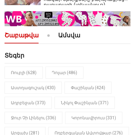
քաղաքացի (տեսանյութ)
10:52
ՔԱՂԱՔԱԿԱՆ
«Լեզվիդ տալու փոխարեն
արտաբերիր այս երկու
Շաբաթվա
Ամսվա
նախադասությունը»․ Իշխան
Սաղաթելյան (տեսանյութ)
Տեգեր
10:41
ՔԱՂԱՔԱԿԱՆ
«Կալուգացի Սամո՛, դու
օտարերկրյա անուղեղ լրտես ես».
Նիկոլ Փաշինյան
Ռուբլի (628)
Դոլար (486)
22:01
ԻՐԱԴԱՐՁԱՅԻՆ
Աստղագուշակ (430)
Փաշինյան (424)
«Նուբարաշեն» ՔԿՀ-ում
հայտնաբերվել է
Ադրբեջան (373)
Նիկոլ Փաշինյան (371)
մանկապղծության համար
դատապարտված տղամարդու
մարմինը
Ջուր Չի Լինելու (336)
Կորոնավիրուս (331)
Արցախ (281)
Ողբերգական Ավտովթար (276)