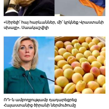
«Սիրելի՛ հայ հարևաններ, մի՛ կրկնեք Վրաստանի
սխալը»․ Սաակաշվիլի
ՌԴ-ն ամբողջությամբ դադարեցրեց
Հայաստանից ծիրանի ներմուծումը