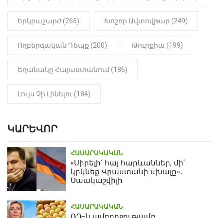
Երկրաշարժ (265)
Խոշոր Ավտովթար (249)
Ողբերգական Դեպք (200)
Թուրքիա (199)
Եղանակը Հայաստանում (186)
Լույս Չի Լինելու (184)
ԿԱՐԵՎՈՐ
ՀԱՍԱՐԱԿԱԿԱՆ
«Սիրելի՛ հայ հարևաններ, մի՛
կրկնեք Վրաստանի սխալը»․
Սաակաշվիլի
ՀԱՍԱՐԱԿԱԿԱՆ
ՌԴ-ն ամբողջությամբ