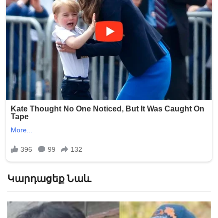
Կարդացեք Նաև