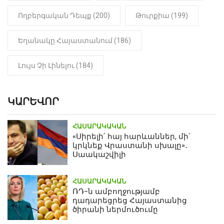
Ողբերգական Դեպք (200)
Թուրքիա (199)
Եղանակը Հայաստանում (186)
Լույս Չի Լինելու (184)
ԿԱՐԵՎՈՐ
ՀԱՍԱՐԱԿԱԿԱՆ
«Սիրելի՛ հայ հարևաններ, մի՛
կրկնեք Վրաստանի սխալը»․
Սաակաշվիլի
ՀԱՍԱՐԱԿԱԿԱՆ
ՌԴ-ն ամբողջությամբ
դադարեցրեց Հայաստանից
ծիրանի ներմուծումը