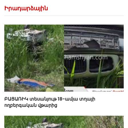
Իրադարձային
ԲԱՑԱՌԻԿ տեսանյութ 18-ամյա տղայի
ողբերգական վթարից