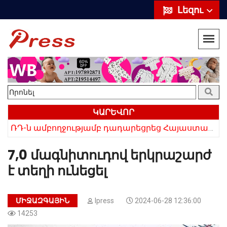
Լեզու
ԿԱՐԵՎՈՐ
«Սիրելի՛ հայ հարևաններ, մի՛ կրկնեք Վրաստանի սխալը»․ Սաակաշվիլի
ՌԴ-ն ամբողջությամբ դադարեցրեց Հայաստանից ծիրանի ներմուծումը
7,0 մագնիտուդով երկրաշարժ
է տեղի ունեցել
ՄԻՋԱԶԳԱՅԻՆ
Ipress
2024-06-28 12:36:00
14253