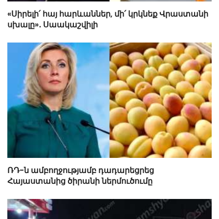
«Սիրելի՛ հայ հարևաններ, մի՛ կրկնեք Վրաստանի
սխալը»․ Սաակաշվիլի
ՌԴ-ն ամբողջությամբ դադարեցրեց
Հայաստանից ծիրանի ներմուծումը