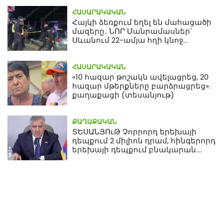
ՀԱՍԱՐԱԿԱԿԱՆ
Հայկի ձեռքում եղել են մահացածի
մազերը․ ՆՈՐ Մանրամասներ՝
Սևանում 22-ամյա հղի կնոջ
մահվան դեպքից
ՀԱՍԱՐԱԿԱԿԱՆ
«10 հազար թոշակն ավելացրեց, 20
հազար մթերքները բարձրացրեց».
քաղաքացի (տեսանյութ)
ՔԱՂԱՔԱԿԱՆ
ՏԵՍԱՆՅՈւԹ Չորրորդ երեխայի
դեպքում 2 միլիոն դրամ, հինգերորդ
երեխայի դեպքում բնակարան.
Սամվել Կարապետյան