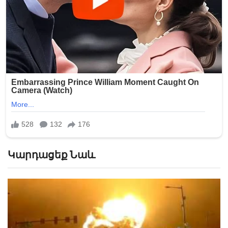
Կարդացեք Նաև