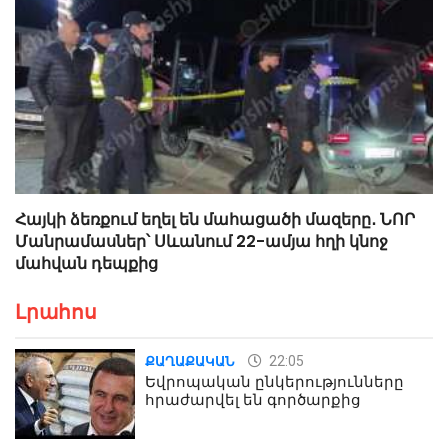
Հայկի ձեռքում եղել են մահացածի մազերը․ ՆՈՐ
Մանրամասներ՝ Սևանում 22-ամյա հղի կնոջ
մահվան դեպքից
Լրահոս
22:05
ՔԱՂԱՔԱԿԱՆ
Եվրոպական ընկերությունները
հրաժարվել են գործարքից