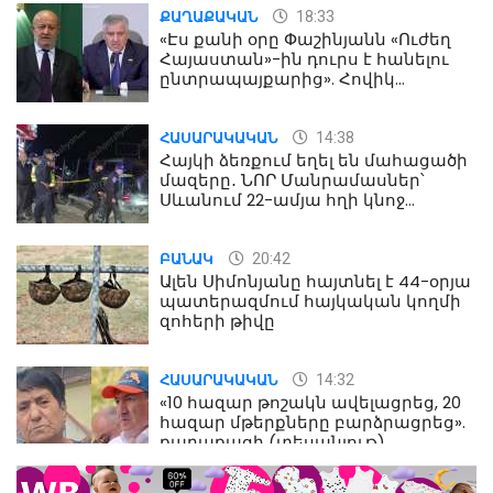
18:33
ՔԱՂԱՔԱԿԱՆ
«Էս քանի օրը Փաշինյանն «Ուժեղ
Հայաստան»-ին դուրս է հանելու
ընտրապայքարից». Հովիկ
Աղազարյան
14:38
ՀԱՍԱՐԱԿԱԿԱՆ
Հայկի ձեռքում եղել են մահացածի
մազերը․ ՆՈՐ Մանրամասներ՝
Սևանում 22-ամյա հղի կնոջ
մահվան դեպքից
20:42
ԲԱՆԱԿ
Ալեն Սիմոնյանը հայտնել է 44-օրյա
պատերազմում հայկական կողմի
զոհերի թիվը
14:32
ՀԱՍԱՐԱԿԱԿԱՆ
«10 հազար թոշակն ավելացրեց, 20
հազար մթերքները բարձրացրեց».
քաղաքացի (տեսանյութ)