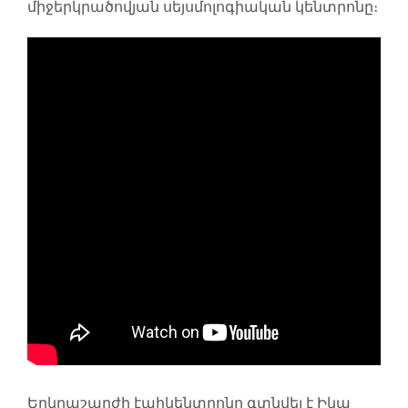
միջերկրածովյան սեյսմոլոգիական կենտրոնը։
Երկրաշարժի էպիկենտրոնը գտնվել է Իկա