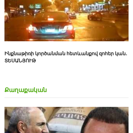
Ինքնաթիռի կործանման հետևանքով զոհեր կան․
ՏԵՍԱՆՅՈՒԹ
Քաղաքական