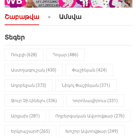
10:52
ՔԱՂԱՔԱԿԱՆ
«Լեզվիդ տալու փոխարեն
արտաբերիր այս երկու
Շաբաթվա
Ամսվա
նախադասությունը»․ Իշխան
Սաղաթելյան (տեսանյութ)
Տեգեր
10:41
ՔԱՂԱՔԱԿԱՆ
«Կալուգացի Սամո՛, դու
օտարերկրյա անուղեղ լրտես ես».
Նիկոլ Փաշինյան
Ռուբլի (628)
Դոլար (486)
22:01
ԻՐԱԴԱՐՁԱՅԻՆ
Աստղագուշակ (430)
Փաշինյան (424)
«Նուբարաշեն» ՔԿՀ-ում
հայտնաբերվել է
Ադրբեջան (373)
Նիկոլ Փաշինյան (371)
մանկապղծության համար
դատապարտված տղամարդու
մարմինը
Ջուր Չի Լինելու (336)
Կորոնավիրուս (331)
Արցախ (281)
Ողբերգական Ավտովթար (276)
Երկրաշարժ (265)
Խոշոր Ավտովթար (249)