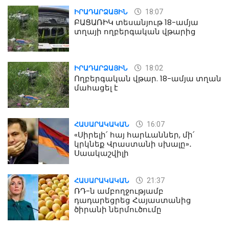
18:07
ԻՐԱԴԱՐՁԱՅԻՆ
ԲԱՑԱՌԻԿ տեսանյութ 18-ամյա
տղայի ողբերգական վթարից
18:02
ԻՐԱԴԱՐՁԱՅԻՆ
Ողբերգական վթար. 18-ամյա տղան
մահացել է
16:07
ՀԱՍԱՐԱԿԱԿԱՆ
«Սիրելի՛ հայ հարևաններ, մի՛
կրկնեք Վրաստանի սխալը»․
Սաակաշվիլի
21:37
ՀԱՍԱՐԱԿԱԿԱՆ
ՌԴ-ն ամբողջությամբ
դադարեցրեց Հայաստանից
ծիրանի ներմուծումը