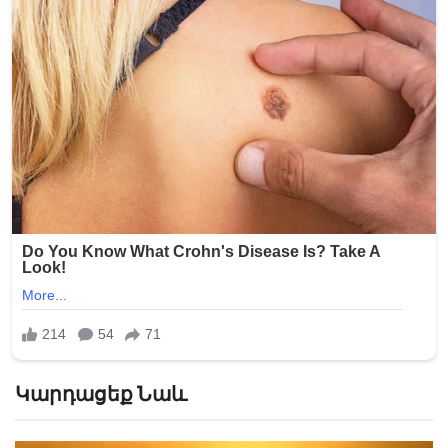
Կարդացեք Նաև