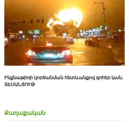
Հրապարակվել է Ֆիլադելֆիայում ինքնաթիռի
կործանման տեսանյութը
Քաղաքական