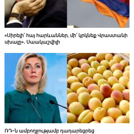
«Սիրելի՛ հայ հարևաններ, մի՛ կրկնեք Վրաստանի
սխալը»․ Սաակաշվիլի
ՌԴ-ն ամբողջությամբ դադարեցրեց