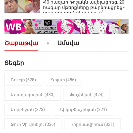
«10 հազար թոշակն ավելացրեց, 20
հազար մթերքները բարձրացրեց».
քաղաքացի (տեսանյութ)
10:52
ՔԱՂԱՔԱԿԱՆ
«Լեզվիդ տալու փոխարեն
արտաբերիր այս երկու
Շաբաթվա
Ամսվա
նախադասությունը»․ Իշխան
Սաղաթելյան (տեսանյութ)
Տեգեր
10:41
ՔԱՂԱՔԱԿԱՆ
«Կալուգացի Սամո՛, դու
օտարերկրյա անուղեղ լրտես ես».
Նիկոլ Փաշինյան
Ռուբլի (628)
Դոլար (486)
22:01
ԻՐԱԴԱՐՁԱՅԻՆ
Աստղագուշակ (430)
Փաշինյան (424)
«Նուբարաշեն» ՔԿՀ-ում
հայտնաբերվել է
Ադրբեջան (373)
Նիկոլ Փաշինյան (371)
մանկապղծության համար
դատապարտված տղամարդու
մարմինը
Ջուր Չի Լինելու (336)
Կորոնավիրուս (331)