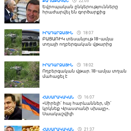
22:05
ՔԱՂԱՔԱԿԱՆ
Եվրոպական ընկերությունները
հրաժարվել են գործարքից
18:07
ԻՐԱԴԱՐՁԱՅԻՆ
ԲԱՑԱՌԻԿ տեսանյութ 18-ամյա
տղայի ողբերգական վթարից
18:02
ԻՐԱԴԱՐՁԱՅԻՆ
Ողբերգական վթար. 18-ամյա տղան
մահացել է
16:07
ՀԱՍԱՐԱԿԱԿԱՆ
«Սիրելի՛ հայ հարևաններ, մի՛
կրկնեք Վրաստանի սխալը»․
Սաակաշվիլի
21:37
ՀԱՍԱՐԱԿԱԿԱՆ