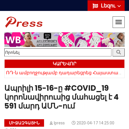
Լեզու
ԿԱՐԵՎՈՐ
ՌԴ-ն ամբողջությամբ դադարեցրեց Հայաստանից ծիրանի ներմուծումը
Հայկի ձեռքում եղել են մահացածի մազերը․ ՆՈՐ Մանրամասներ՝ Սևանում 22-ամյա հղի կնոջ մահվան դեպքից
Ապրիլի 15-16-ը #COVID_19
կորոնավիրուսից մահացել է 4
591 մարդ ԱՄՆ-ում
ՄԻՋԱԶԳԱՅԻՆ
Ipress
2020-04-17 14:25:00