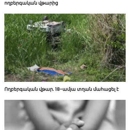
ողբերգական վթարից
Ողբերգական վթար. 18-ամյա տղան մահացել է