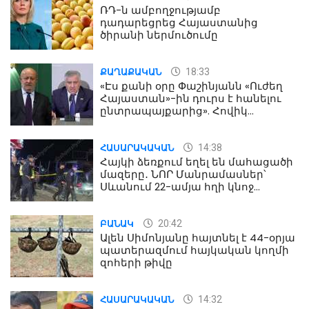
ՌԴ-ն ամբողջությամբ
դադարեցրեց Հայաստանից
ծիրանի ներմուծումը
18:33
ՔԱՂԱՔԱԿԱՆ
«Էս քանի օրը Փաշինյանն «Ուժեղ
Հայաստան»-ին դուրս է հանելու
ընտրապայքարից». Հովիկ
Աղազարյան
14:38
ՀԱՍԱՐԱԿԱԿԱՆ
Հայկի ձեռքում եղել են մահացածի
մազերը․ ՆՈՐ Մանրամասներ՝
Սևանում 22-ամյա հղի կնոջ
մահվան դեպքից
20:42
ԲԱՆԱԿ
Ալեն Սիմոնյանը հայտնել է 44-օրյա
պատերազմում հայկական կողմի
զոհերի թիվը
14:32
ՀԱՍԱՐԱԿԱԿԱՆ