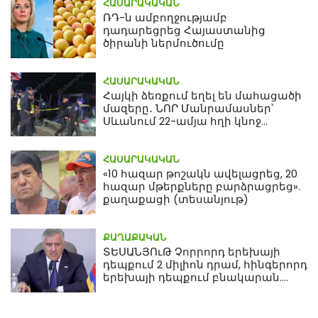
ՀԱՍԱՐԱԿԱԿԱՆ
ՌԴ-ն ամբողջությամբ
դադարեցրեց Հայաստանից
ծիրանի ներմուծումը
ՀԱՍԱՐԱԿԱԿԱՆ
Հայկի ձեռքում եղել են մահացածի
մազերը․ ՆՈՐ Մանրամասներ՝
Սևանում 22-ամյա հղի կնոջ
մահվան դեպքից
ՀԱՍԱՐԱԿԱԿԱՆ
«10 հազար թոշակն ավելացրեց, 20
հազար մթերքները բարձրացրեց».
քաղաքացի (տեսանյութ)
ՔԱՂԱՔԱԿԱՆ
ՏԵՍԱՆՅՈւԹ Չորրորդ երեխայի
դեպքում 2 միլիոն դրամ, հինգերորդ
երեխայի դեպքում բնակարան.
Սամվել Կարապետյան