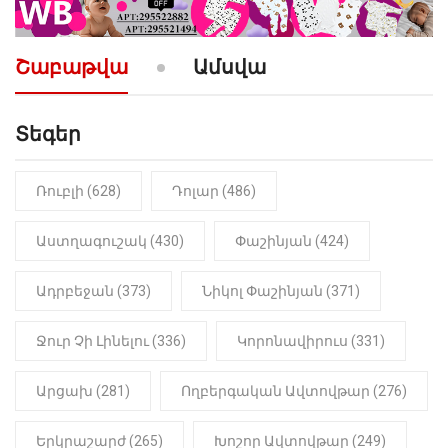
10:52
ՔԱՂԱՔԱԿԱՆ
«Լեզվիդ տալու փոխարեն
արտաբերիր այս երկու
Շաբաթվա
Ամսվա
նախադասությունը»․ Իշխան
Սաղաթելյան (տեսանյութ)
Տեգեր
10:41
ՔԱՂԱՔԱԿԱՆ
«Կալուգացի Սամո՛, դու
օտարերկրյա անուղեղ լրտես ես».
Նիկոլ Փաշինյան
Ռուբլի (628)
Դոլար (486)
22:01
ԻՐԱԴԱՐՁԱՅԻՆ
Աստղագուշակ (430)
Փաշինյան (424)
«Նուբարաշեն» ՔԿՀ-ում
հայտնաբերվել է
Ադրբեջան (373)
Նիկոլ Փաշինյան (371)
մանկապղծության համար
դատապարտված տղամարդու
մարմինը
Ջուր Չի Լինելու (336)
Կորոնավիրուս (331)
Արցախ (281)
Ողբերգական Ավտովթար (276)
Երկրաշարժ (265)
Խոշոր Ավտովթար (249)