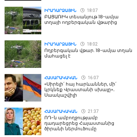
18:07
ԻՐԱԴԱՐՁԱՅԻՆ
ԲԱՑԱՌԻԿ տեսանյութ 18-ամյա
տղայի ողբերգական վթարից
18:02
ԻՐԱԴԱՐՁԱՅԻՆ
Ողբերգական վթար. 18-ամյա տղան
մահացել է
16:07
ՀԱՍԱՐԱԿԱԿԱՆ
«Սիրելի՛ հայ հարևաններ, մի՛
կրկնեք Վրաստանի սխալը»․
Սաակաշվիլի
21:37
ՀԱՍԱՐԱԿԱԿԱՆ
ՌԴ-ն ամբողջությամբ
դադարեցրեց Հայաստանից
ծիրանի ներմուծումը