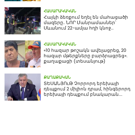
ՀԱՍԱՐԱԿԱԿԱՆ
Հայկի ձեռքում եղել են մահացածի
մազերը․ ՆՈՐ Մանրամասներ՝
Սևանում 22-ամյա հղի կնոջ
մահվան դեպքից
ՀԱՍԱՐԱԿԱԿԱՆ
«10 հազար թոշակն ավելացրեց, 20
հազար մթերքները բարձրացրեց».
քաղաքացի (տեսանյութ)
ՔԱՂԱՔԱԿԱՆ
ՏԵՍԱՆՅՈւԹ Չորրորդ երեխայի
դեպքում 2 միլիոն դրամ, հինգերորդ
երեխայի դեպքում բնակարան.
Սամվել Կարապետյան