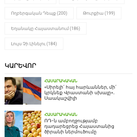
Ողբերգական Դեպք (200)
Թուրքիա (199)
Եղանակը Հայաստանում (186)
Լույս Չի Լինելու (184)
ԿԱՐԵՎՈՐ
ՀԱՍԱՐԱԿԱԿԱՆ
«Սիրելի՛ հայ հարևաններ, մի՛
կրկնեք Վրաստանի սխալը»․
Սաակաշվիլի
ՀԱՍԱՐԱԿԱԿԱՆ
ՌԴ-ն ամբողջությամբ
դադարեցրեց Հայաստանից
ծիրանի ներմուծումը