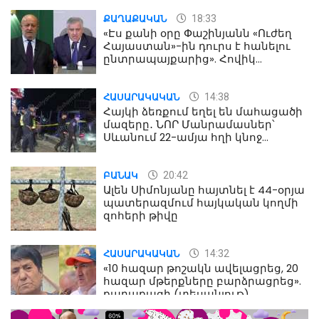
18:33
ՔԱՂԱՔԱԿԱՆ
«Էս քանի օրը Փաշինյանն «Ուժեղ
Հայաստան»-ին դուրս է հանելու
ընտրապայքարից». Հովիկ
Աղազարյան
14:38
ՀԱՍԱՐԱԿԱԿԱՆ
Հայկի ձեռքում եղել են մահացածի
մազերը․ ՆՈՐ Մանրամասներ՝
Սևանում 22-ամյա հղի կնոջ
մահվան դեպքից
20:42
ԲԱՆԱԿ
Ալեն Սիմոնյանը հայտնել է 44-օրյա
պատերազմում հայկական կողմի
զոհերի թիվը
14:32
ՀԱՍԱՐԱԿԱԿԱՆ
«10 հազար թոշակն ավելացրեց, 20
հազար մթերքները բարձրացրեց».
քաղաքացի (տեսանյութ)