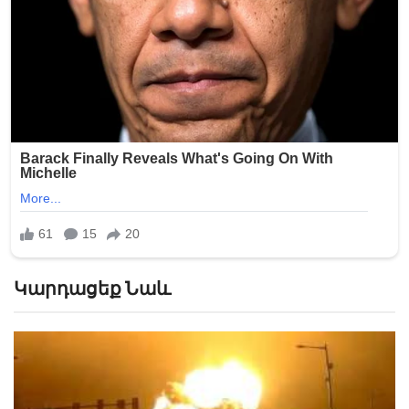
Կարդացեք Նաև
Հրապարակվել է Ֆիլադելֆիայում ինքնաթիռի
կործանման տեսանյութը