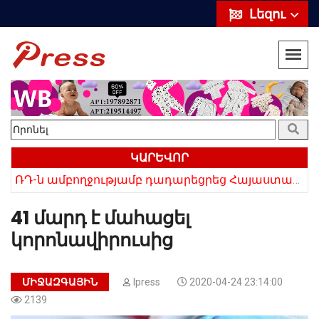
Լեզու
ԿԱՐԵՎՈՐ
ՌԴ-ն ամբողջությամբ դադարեցրեց Հայաստանից ծիրանի ներմուծումը
Հայկի ձեռքում եղել են մահացածի մազերը․ ՆՈՐ Մանրամասներ՝ Սևանում 22-ամյա հղի կնոջ մահվան դեպքից
41 մարդ է մահացել
կորոնավիրուսից
ՄԻՋԱԶԳԱՅԻՆ
Ipress
2020-04-24 23:14:00
2139