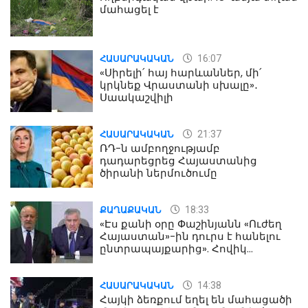
մահացել է
16:07
ՀԱՍԱՐԱԿԱԿԱՆ
«Սիրելի՛ հայ հարևաններ, մի՛
կրկնեք Վրաստանի սխալը»․
Սաակաշվիլի
21:37
ՀԱՍԱՐԱԿԱԿԱՆ
ՌԴ-ն ամբողջությամբ
դադարեցրեց Հայաստանից
ծիրանի ներմուծումը
18:33
ՔԱՂԱՔԱԿԱՆ
«Էս քանի օրը Փաշինյանն «Ուժեղ
Հայաստան»-ին դուրս է հանելու
ընտրապայքարից». Հովիկ
Աղազարյան
14:38
ՀԱՍԱՐԱԿԱԿԱՆ
Հայկի ձեռքում եղել են մահացածի