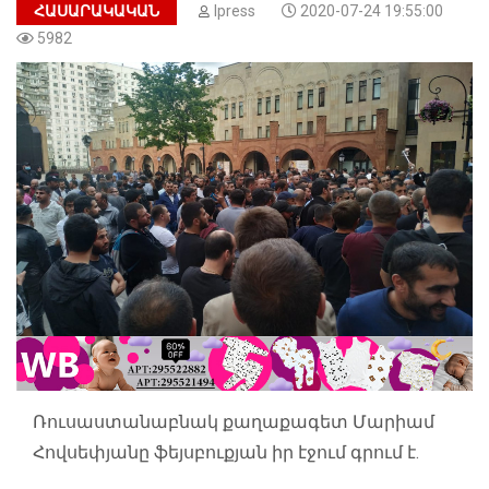
ՀԱՍԱՐԱԿԱԿԱՆ
Ipress
2020-07-24 19:55:00
5982
Ռուսաստանաբնակ քաղաքագետ Մարիամ
Հովսեփյանը ֆեյսբուքյան իր էջում գրում է.