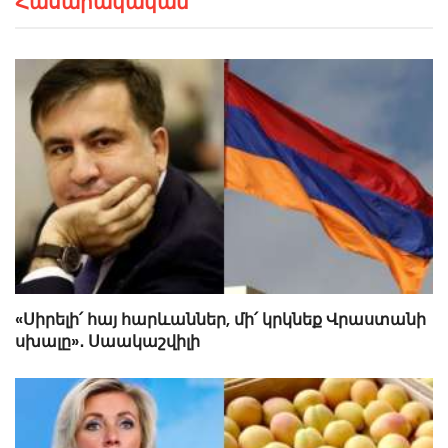
Հասարակական
«Սիրելի՛ հայ հարևաններ, մի՛ կրկնեք Վրաստանի
սխալը»․ Սաակաշվիլի