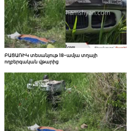
ԲԱՑԱՌԻԿ տեսանյութ 18-ամյա տղայի
ողբերգական վթարից