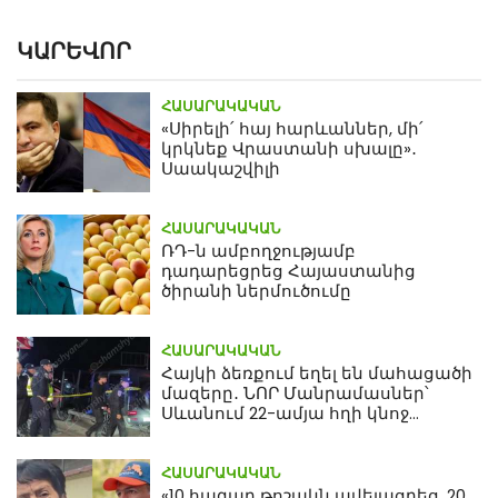
ԿԱՐԵՎՈՐ
ՀԱՍԱՐԱԿԱԿԱՆ
«Սիրելի՛ հայ հարևաններ, մի՛
կրկնեք Վրաստանի սխալը»․
Սաակաշվիլի
ՀԱՍԱՐԱԿԱԿԱՆ
ՌԴ-ն ամբողջությամբ
դադարեցրեց Հայաստանից
ծիրանի ներմուծումը
ՀԱՍԱՐԱԿԱԿԱՆ
Հայկի ձեռքում եղել են մահացածի
մազերը․ ՆՈՐ Մանրամասներ՝
Սևանում 22-ամյա հղի կնոջ
մահվան դեպքից
ՀԱՍԱՐԱԿԱԿԱՆ
«10 հազար թոշակն ավելացրեց, 20