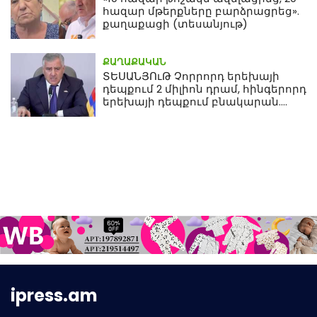
հազար մթերքները բարձրացրեց».
քաղաքացի (տեսանյութ)
ՔԱՂԱՔԱԿԱՆ
ՏԵՍԱՆՅՈւԹ Չորրորդ երեխայի
դեպքում 2 միլիոն դրամ, հինգերորդ
երեխայի դեպքում բնակարան.
Սամվել Կարապետյան
ipress.am