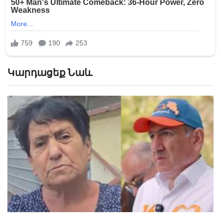
Կարդացեք Նաև
«Հիշեցի՞ք մեզ, ձեր սանիկներն ենք». աղջիկները՝
Նիկոլ Փաշինյանին