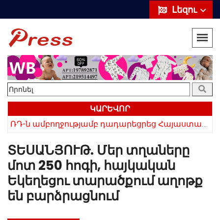
Լեզու
ԿԱՐԵՎՈՐ
ՌԴ-ն ամբողջությամբ դադարեցրեց Հայաստանից ծիրանի ներմուծումը
Հայկի ձեռքում եղել են մահացածի մազերը․ ՆՈՐ Մանրամասներ՝ Սևանում 22-ամյա հղի կնոջ մահվան դեպքից
ՏԵՍԱՆՅՈՒԹ. Մեր տղաները
մոտ 250 հոգի, հայկական
Եկեղեցու տարածքում աղոթք
են բարձրացնում