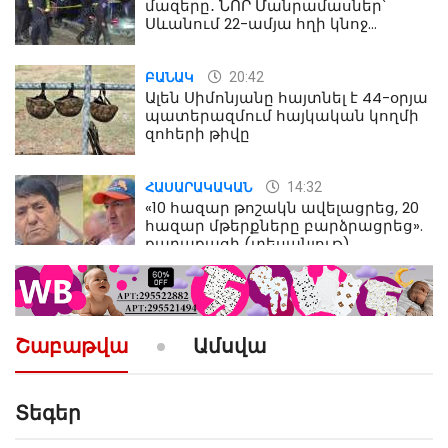
մազերը․ ՆՈՐ Մանրամասներ՝
Սևանում 22-ամյա հղի կնոջ
մահվան դեպքից
20:42
ԲԱՆԱԿ
Ալեն Սիմոնյանը հայտնել է 44-օրյա
պատերազմում հայկական կողմի
զոհերի թիվը
14:32
ՀԱՍԱՐԱԿԱԿԱՆ
«10 հազար թոշակն ավելացրեց, 20
հազար մթերքները բարձրացրեց».
քաղաքացի (տեսանյութ)
10:52
ՔԱՂԱՔԱԿԱՆ
«Լեզվիդ տալու փոխարեն
արտաբերիր այս երկու
Շաբաթվա
Ամսվա
նախադասությունը»․ Իշխան
Սաղաթելյան (տեսանյութ)
Տեգեր
10:41
ՔԱՂԱՔԱԿԱՆ
«Կալուգացի Սամո՛, դու
օտարերկրյա անուղեղ լրտես ես».