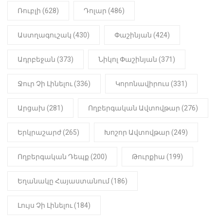
Նիկոլ Փաշինյան
Ռուբլի (628)
Դոլար (486)
22:01
ԻՐԱԴԱՐՁԱՅԻՆ
Աստղագուշակ (430)
Փաշինյան (424)
«Նուբարաշեն» ՔԿՀ-ում
հայտնաբերվել է
Ադրբեջան (373)
Նիկոլ Փաշինյան (371)
մանկապղծության համար
դատապարտված տղամարդու
մարմինը
Ջուր Չի Լինելու (336)
Կորոնավիրուս (331)
Արցախ (281)
Ողբերգական Ավտովթար (276)
Երկրաշարժ (265)
Խոշոր Ավտովթար (249)
Ողբերգական Դեպք (200)
Թուրքիա (199)
Եղանակը Հայաստանում (186)
Լույս Չի Լինելու (184)