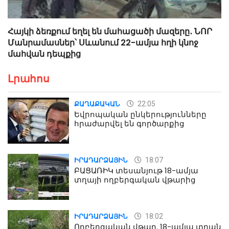
Հայկի ձեռքում եղել են մահացածի մազերը․ ՆՈՐ
Մանրամասներ՝ Սևանում 22-ամյա հղի կնոջ
մահվան դեպքից
Լրահոս
22:05
ՔԱՂԱՔԱԿԱՆ
Եվրոպական ընկերությունները
հրաժարվել են գործարքից
18:07
ԻՐԱԴԱՐՁԱՅԻՆ
ԲԱՑԱՌԻԿ տեսանյութ 18-ամյա
տղայի ողբերգական վթարից
18:02
ԻՐԱԴԱՐՁԱՅԻՆ
Ողբերգական վթար. 18-ամյա տղան