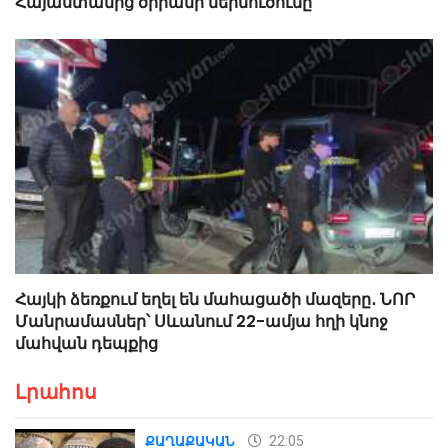
Հայաստանից ծիրանի ներմուծումը
Հայկի ձեռքում եղել են մահացածի մազերը․ ՆՈՐ
Մանրամասներ՝ Սևանում 22-ամյա հղի կնոջ
մահվան դեպքից
Լրահոս
22:05
ՔԱՂԱՔԱԿԱՆ