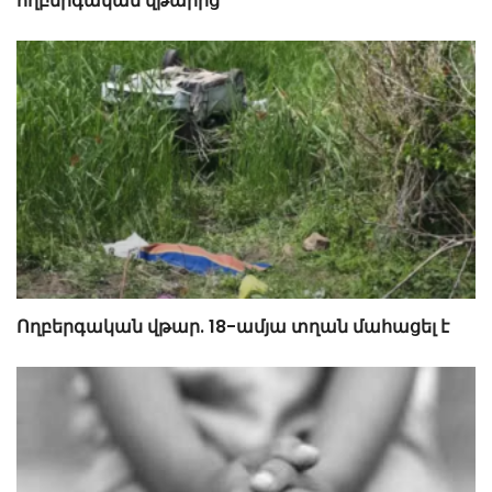
ողբերգական վթարից
Ողբերգական վթար. 18-ամյա տղան մահացել է