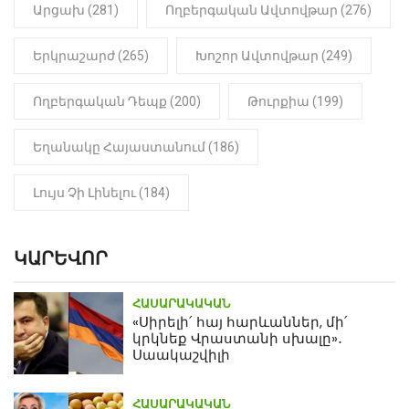
Արցախ (281)
Ողբերգական Ավտովթար (276)
Երկրաշարժ (265)
Խոշոր Ավտովթար (249)
Ողբերգական Դեպք (200)
Թուրքիա (199)
Եղանակը Հայաստանում (186)
Լույս Չի Լինելու (184)
ԿԱՐԵՎՈՐ
ՀԱՍԱՐԱԿԱԿԱՆ
«Սիրելի՛ հայ հարևաններ, մի՛
կրկնեք Վրաստանի սխալը»․
Սաակաշվիլի
ՀԱՍԱՐԱԿԱԿԱՆ