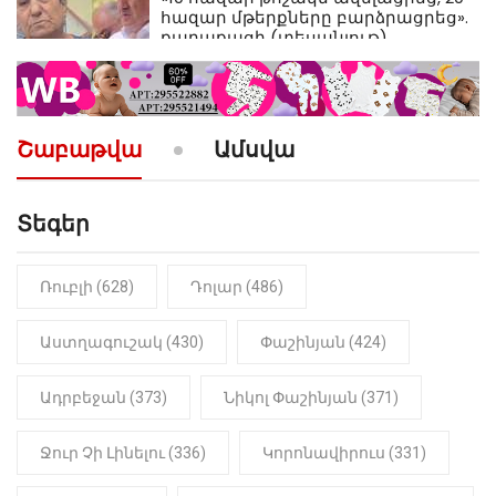
հազար մթերքները բարձրացրեց».
քաղաքացի (տեսանյութ)
10:52
ՔԱՂԱՔԱԿԱՆ
«Լեզվիդ տալու փոխարեն
արտաբերիր այս երկու
Շաբաթվա
Ամսվա
նախադասությունը»․ Իշխան
Սաղաթելյան (տեսանյութ)
Տեգեր
10:41
ՔԱՂԱՔԱԿԱՆ
«Կալուգացի Սամո՛, դու
օտարերկրյա անուղեղ լրտես ես».
Նիկոլ Փաշինյան
Ռուբլի (628)
Դոլար (486)
22:01
ԻՐԱԴԱՐՁԱՅԻՆ
Աստղագուշակ (430)
Փաշինյան (424)
«Նուբարաշեն» ՔԿՀ-ում
հայտնաբերվել է
Ադրբեջան (373)
Նիկոլ Փաշինյան (371)
մանկապղծության համար
դատապարտված տղամարդու
մարմինը
Ջուր Չի Լինելու (336)
Կորոնավիրուս (331)