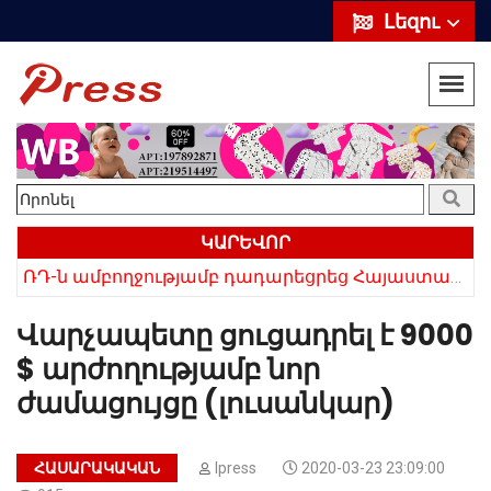
Լեզու
ԿԱՐԵՎՈՐ
ՌԴ-ն ամբողջությամբ դադարեցրեց Հայաստանից ծիրանի ներմուծումը
Հայկի ձեռքում եղել են մահացածի մազերը․ ՆՈՐ Մանրամասներ՝ Սևանում 22-ամյա հղի կնոջ մահվան դեպքից
Վարչապետը ցուցադրել է 9000
$ արժողությամբ նոր
ժամացույցը (լուսանկար)
ՀԱՍԱՐԱԿԱԿԱՆ
Ipress
2020-03-23 23:09:00