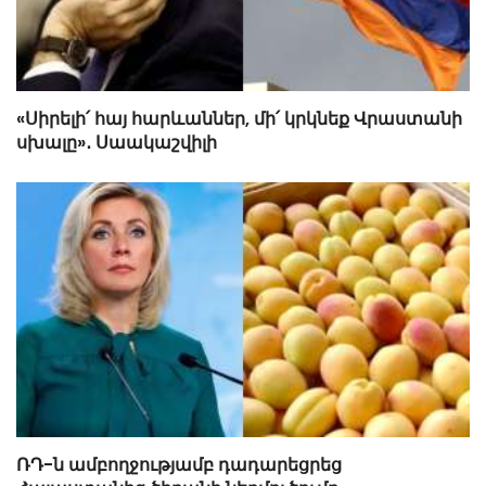
«Սիրելի՛ հայ հարևաններ, մի՛ կրկնեք Վրաստանի
սխալը»․ Սաակաշվիլի
ՌԴ-ն ամբողջությամբ դադարեցրեց