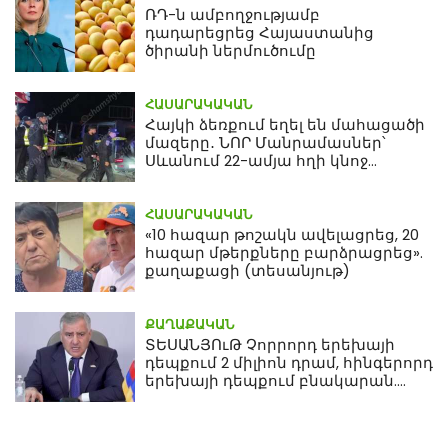
ՌԴ-ն ամբողջությամբ
դադարեցրեց Հայաստանից
ծիրանի ներմուծումը
ՀԱՍԱՐԱԿԱԿԱՆ
Հայկի ձեռքում եղել են մահացածի
մազերը․ ՆՈՐ Մանրամասներ՝
Սևանում 22-ամյա հղի կնոջ
մահվան դեպքից
ՀԱՍԱՐԱԿԱԿԱՆ
«10 հազար թոշակն ավելացրեց, 20
հազար մթերքները բարձրացրեց».
քաղաքացի (տեսանյութ)
ՔԱՂԱՔԱԿԱՆ
ՏԵՍԱՆՅՈւԹ Չորրորդ երեխայի
դեպքում 2 միլիոն դրամ, հինգերորդ
երեխայի դեպքում բնակարան.
Սամվել Կարապետյան