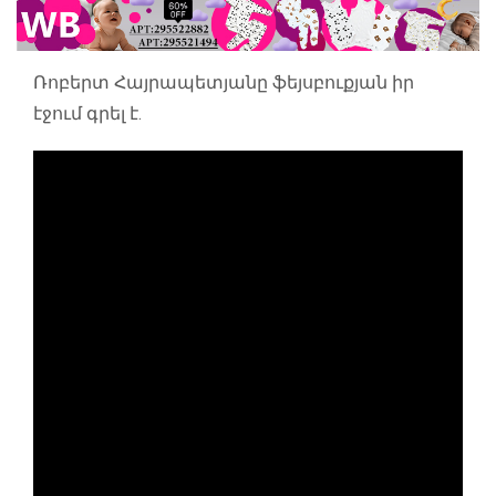
Ռոբերտ Հայրապետյանը ֆեյսբուքյան իր
էջում գրել է.