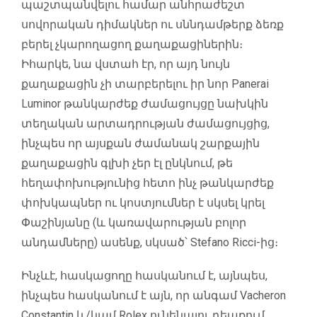
պաշտպանվելու համար անհրաժեշտ
սովորական դիմակներ ու սննդամթերք ձեռք
բերել չկարողացող քաղաքացիներին։
Իհարկե, նա վստահ էր, որ այդ նույն
քաղաքացին չի տարբերելու իր նոր Panerai
Luminor թանկարժեք ժամացույցը նախկին
տեղական արտադրության ժամացույցից,
ինչպես որ այսքան ժամանակ շարքային
քաղաքացին գլխի չեր էլ ընկնում, թե
հեղափոխությունից հետո ինչ թանկարժեք
փոխկապներ ու կոստյումներ է սկսել կրել
Փաշինյանը (և կառավարության բոլոր
անդամները) ասենք, սկսած՝ Stefano Ricci-ից։
Ինչևէ, հասկացողը հասկանում է, այնպես,
ինչպես հասկանում է այն, որ անգամ Vacheron
Constantin և/կամ Rolex ունենալու դեպքում