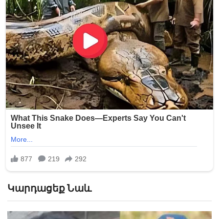
Կարդացեք Նաև