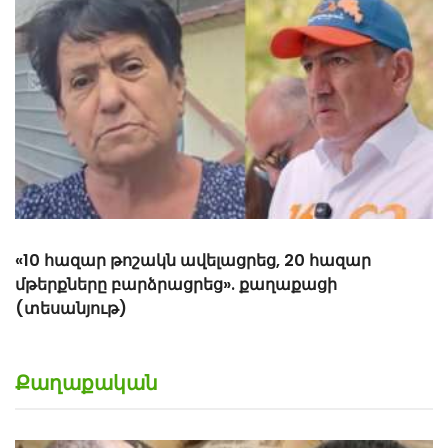
«Հիշեցի՞ք մեզ, ձեր սանիկներն ենք». աղջիկները՝
Նիկոլ Փաշինյանին
Քաղաքական