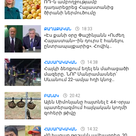
ՌԴ-ն ամբողջությամբ
դադարեցրեց Հայաստանից
ծիրանի ներմուծումը
18:33
ՔԱՂԱՔԱԿԱՆ
«Էս քանի օրը Փաշինյանն «Ուժեղ
Հայաստան»-ին դուրս է հանելու
ընտրապայքարից». Հովիկ
Աղազարյան
14:38
ՀԱՍԱՐԱԿԱԿԱՆ
Հայկի ձեռքում եղել են մահացածի
մազերը․ ՆՈՐ Մանրամասներ՝
Սևանում 22-ամյա հղի կնոջ
մահվան դեպքից
20:42
ԲԱՆԱԿ
Ալեն Սիմոնյանը հայտնել է 44-օրյա
պատերազմում հայկական կողմի
զոհերի թիվը
14:32
ՀԱՍԱՐԱԿԱԿԱՆ
«10 հազար թոշակն ավելացրեց, 20