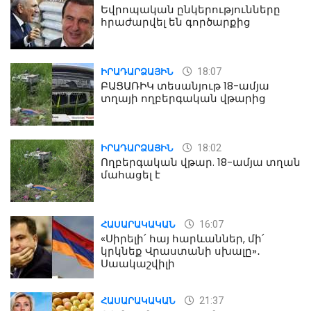
Եվրոպական ընկերությունները
հրաժարվել են գործարքից
18:07
ԻՐԱԴԱՐՁԱՅԻՆ
ԲԱՑԱՌԻԿ տեսանյութ 18-ամյա
տղայի ողբերգական վթարից
18:02
ԻՐԱԴԱՐՁԱՅԻՆ
Ողբերգական վթար. 18-ամյա տղան
մահացել է
16:07
ՀԱՍԱՐԱԿԱԿԱՆ
«Սիրելի՛ հայ հարևաններ, մի՛
կրկնեք Վրաստանի սխալը»․
Սաակաշվիլի
21:37
ՀԱՍԱՐԱԿԱԿԱՆ