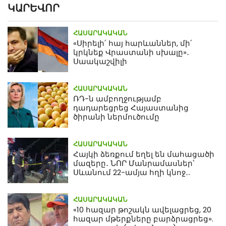
ԿԱՐԵՎՈՐ
ՀԱՍԱՐԱԿԱԿԱՆ
«Սիրելի՛ հայ հարևաններ, մի՛
կրկնեք Վրաստանի սխալը»․
Սաակաշվիլի
ՀԱՍԱՐԱԿԱԿԱՆ
ՌԴ-ն ամբողջությամբ
դադարեցրեց Հայաստանից
ծիրանի ներմուծումը
ՀԱՍԱՐԱԿԱԿԱՆ
Հայկի ձեռքում եղել են մահացածի
մազերը․ ՆՈՐ Մանրամասներ՝
Սևանում 22-ամյա հղի կնոջ
մահվան դեպքից
ՀԱՍԱՐԱԿԱԿԱՆ
«10 հազար թոշակն ավելացրեց, 20
հազար մթերքները բարձրացրեց».