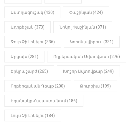
22:01
ԻՐԱԴԱՐՁԱՅԻՆ
Աստղագուշակ (430)
Փաշինյան (424)
«Նուբարաշեն» ՔԿՀ-ում
հայտնաբերվել է
Ադրբեջան (373)
Նիկոլ Փաշինյան (371)
մանկապղծության համար
դատապարտված տղամարդու
մարմինը
Ջուր Չի Լինելու (336)
Կորոնավիրուս (331)
Արցախ (281)
Ողբերգական Ավտովթար (276)
Երկրաշարժ (265)
Խոշոր Ավտովթար (249)
Ողբերգական Դեպք (200)
Թուրքիա (199)
Եղանակը Հայաստանում (186)
Լույս Չի Լինելու (184)