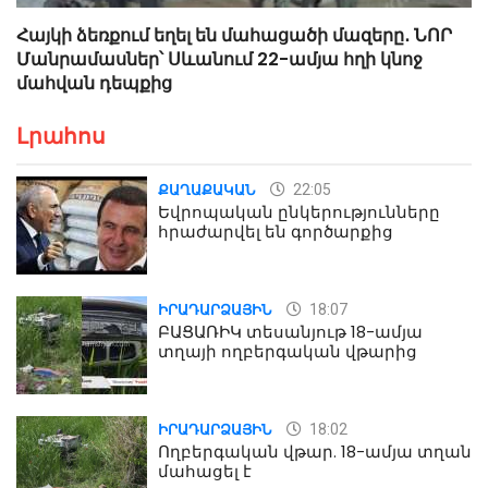
Հայկի ձեռքում եղել են մահացածի մազերը․ ՆՈՐ
Մանրամասներ՝ Սևանում 22-ամյա հղի կնոջ
մահվան դեպքից
Լրահոս
22:05
ՔԱՂԱՔԱԿԱՆ
Եվրոպական ընկերությունները
հրաժարվել են գործարքից
18:07
ԻՐԱԴԱՐՁԱՅԻՆ
ԲԱՑԱՌԻԿ տեսանյութ 18-ամյա
տղայի ողբերգական վթարից
18:02
ԻՐԱԴԱՐՁԱՅԻՆ
Ողբերգական վթար. 18-ամյա տղան
մահացել է