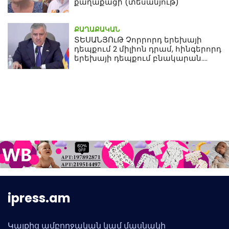
քաղաքացի (տեսանյութ)
ՔԱՂԱՔԱԿԱՆ
ՏԵՍԱՆՅՈւԹ Չորրորդ երեխայի
դեպքում 2 միլիոն դրամ, հինգերորդ
երեխայի դեպքում բնակարան.
Սամվել Կարապետյան
ipress.am
Կայքից ամբողջական կամ մասնակի