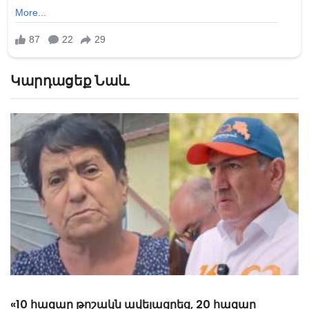
Կարդացեք Նաև
«Հիշեցի՞ք մեզ, ձեր սանիկներն ենք». աղջիկները՝
Նիկոլ Փաշինյանին