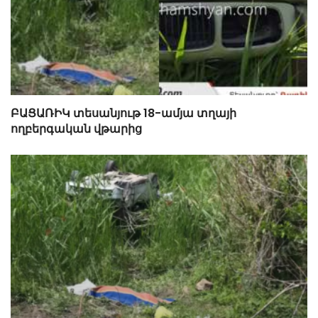
ԲԱՑԱՌԻԿ տեսանյութ 18-ամյա տղայի
ողբերգական վթարից