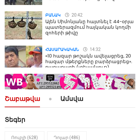
մահվան դեպքից
20:42
ԲԱՆԱԿ
Ալեն Սիմոնյանը հայտնել է 44-օրյա
պատերազմում հայկական կողմի
զոհերի թիվը
14:32
ՀԱՍԱՐԱԿԱԿԱՆ
«10 հազար թոշակն ավելացրեց, 20
հազար մթերքները բարձրացրեց».
քաղաքացի (տեսանյութ)
10:52
ՔԱՂԱՔԱԿԱՆ
«Լեզվիդ տալու փոխարեն
արտաբերիր այս երկու
Շաբաթվա
Ամսվա
նախադասությունը»․ Իշխան
Սաղաթելյան (տեսանյութ)
Տեգեր
10:41
ՔԱՂԱՔԱԿԱՆ
«Կալուգացի Սամո՛, դու
օտարերկրյա անուղեղ լրտես ես».
Նիկոլ Փաշինյան
Ռուբլի (628)
Դոլար (486)