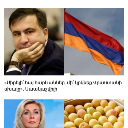
«Սիրելի՛ հայ հարևաններ, մի՛ կրկնեք Վրաստանի
սխալը»․ Սաակաշվիլի