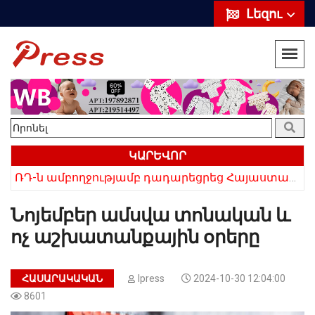
Լեզու
ԿԱՐԵՎՈՐ
ՌԴ-ն ամբողջությամբ դադարեցրեց Հայաստանից ծիրանի ներմուծումը
Հայկի ձեռքում եղել են մահացածի մազերը․ ՆՈՐ Մանրամասներ՝ Սևանում 22-ամյա հղի կնոջ մահվան դեպքից
Նոյեմբեր ամսվա տոնական և
ոչ աշխատանքային օրերը
ՀԱՍԱՐԱԿԱԿԱՆ
Ipress
2024-10-30 12:04:00
8601