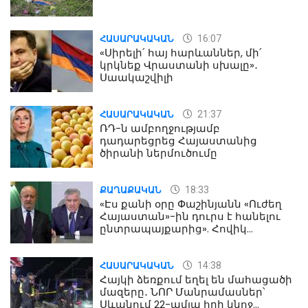
16:07
ՀԱՍԱՐԱԿԱԿԱՆ
«Սիրելի՛ հայ հարևաններ, մի՛
կրկնեք Վրաստանի սխալը»․
Սաակաշվիլի
21:37
ՀԱՍԱՐԱԿԱԿԱՆ
ՌԴ-ն ամբողջությամբ
դադարեցրեց Հայաստանից
ծիրանի ներմուծումը
18:33
ՔԱՂԱՔԱԿԱՆ
«Էս քանի օրը Փաշինյանն «Ուժեղ
Հայաստան»-ին դուրս է հանելու
ընտրապայքարից». Հովիկ
Աղազարյան
14:38
ՀԱՍԱՐԱԿԱԿԱՆ
Հայկի ձեռքում եղել են մահացածի
մազերը․ ՆՈՐ Մանրամասներ՝
Սևանում 22-ամյա հղի կնոջ