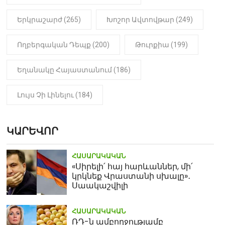
Երկրաշարժ (265)
Խոշոր Ավտովթար (249)
Ողբերգական Դեպք (200)
Թուրքիա (199)
Եղանակը Հայաստանում (186)
Լույս Չի Լինելու (184)
ԿԱՐԵՎՈՐ
ՀԱՍԱՐԱԿԱԿԱՆ
«Սիրելի՛ հայ հարևաններ, մի՛
կրկնեք Վրաստանի սխալը»․
Սաակաշվիլի
ՀԱՍԱՐԱԿԱԿԱՆ
ՌԴ-ն ամբողջությամբ