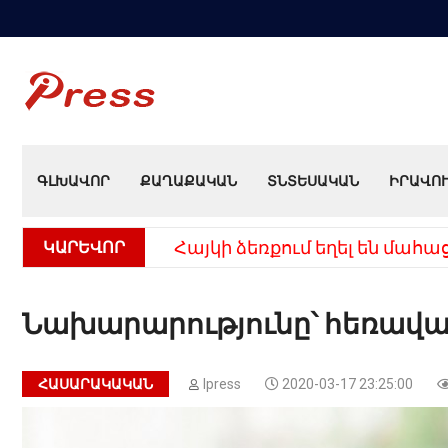
ԳԼԽԱՎՈՐ
ՔԱՂԱՔԱԿԱՆ
ՏՆՏԵՍԱԿԱՆ
ԻՐԱՎՈ
ԿԱՐԵՎՈՐ
եպքից
«10 հազար թոշակն ավելացրե
Նախարարությունը՝ հեռավար
ՀԱՍԱՐԱԿԱԿԱՆ
Ipress
2020-03-17 23:25:00