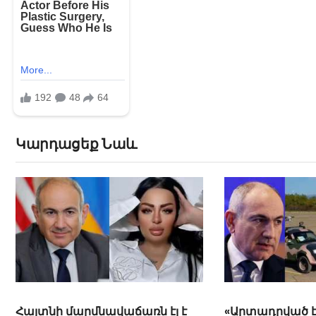
Կարդացեք Նաև
«Արտադրված է
«էս Մարտիրոսի