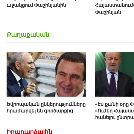
Հայաստանում». Նիկոլ
սարերի միսն ու
Փաշինյան
համով ա»․ Նիկ
(տեսանյութ)
Քաղաքական
Եվրոպական ընկերությունները
«Էս քանի օրը 
հրաժարվել են գործարքից
«Ուժեղ Հայաստ
հանելու ընտր
Հովիկ Աղազար
Իրադարձային