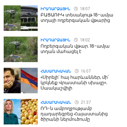
18:07
ԻՐԱԴԱՐՁԱՅԻՆ
ԲԱՑԱՌԻԿ տեսանյութ 18-ամյա
տղայի ողբերգական վթարից
18:02
ԻՐԱԴԱՐՁԱՅԻՆ
Ողբերգական վթար. 18-ամյա
տղան մահացել է
16:07
ՀԱՍԱՐԱԿԱԿԱՆ
«Սիրելի՛ հայ հարևաններ, մի՛
կրկնեք Վրաստանի սխալը»․
Սաակաշվիլի
21:37
ՀԱՍԱՐԱԿԱԿԱՆ
ՌԴ-ն ամբողջությամբ
դադարեցրեց Հայաստանից
ծիրանի ներմուծումը