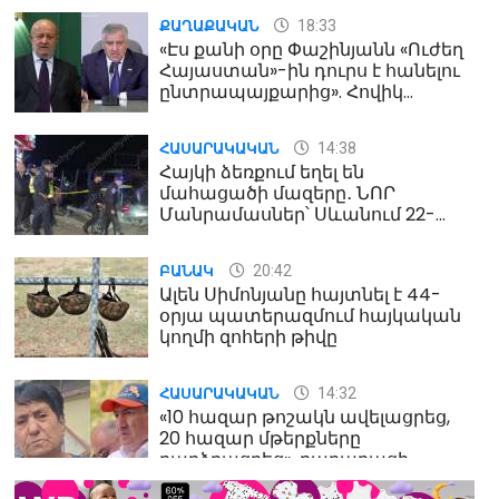
18:33
ՔԱՂԱՔԱԿԱՆ
«Էս քանի օրը Փաշինյանն «Ուժեղ
Հայաստան»-ին դուրս է հանելու
ընտրապայքարից». Հովիկ
Աղազարյան
14:38
ՀԱՍԱՐԱԿԱԿԱՆ
Հայկի ձեռքում եղել են
մահացածի մազերը․ ՆՈՐ
Մանրամասներ՝ Սևանում 22-
ամյա հղի կնոջ մահվան դեպքից
20:42
ԲԱՆԱԿ
Ալեն Սիմոնյանը հայտնել է 44-
օրյա պատերազմում հայկական
կողմի զոհերի թիվը
14:32
ՀԱՍԱՐԱԿԱԿԱՆ
«10 հազար թոշակն ավելացրեց,
20 հազար մթերքները
բարձրացրեց». քաղաքացի
(տեսանյութ)