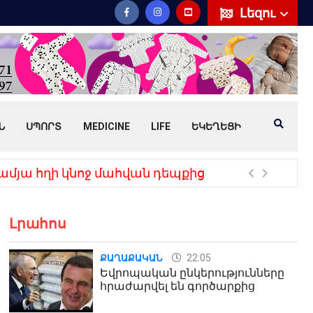
Լեզու
Ն
ՍՊՈՐՏ
MEDICINE
LIFE
ԵԿԵՂԵՑԻ
ցի (տեսանյութ)
ՏԵՍ
Լրահոս
22:05
ՔԱՂԱՔԱԿԱՆ
Եվրոպական ընկերությունները
հրաժարվել են գործարքից