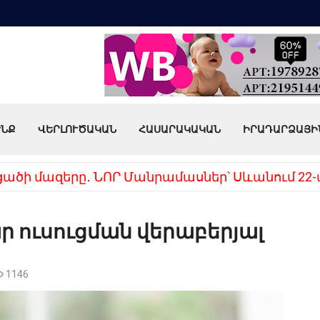
ՒՆՔ
ՎԵՐԼՈՒԾԱԿԱՆ
ՀԱՍԱՐԱԿԱԿԱՆ
ԻՐԱԴԱՐՁԱՅԻ
ց, 20 հազար մթերքները բարձրացրեց». քաղաքա
 ուսուցման վերաբերյալ
1146