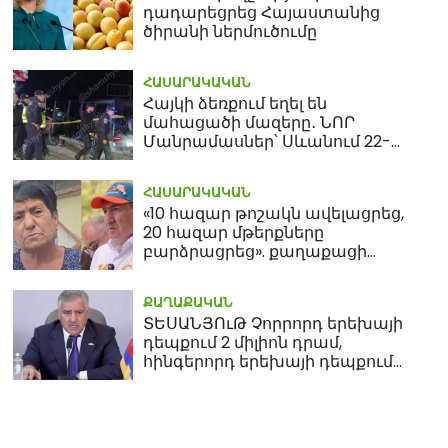
դադարեցրեց Հայաստանից
ծիրանի ներմուծումը
ՀԱՍԱՐԱԿԱԿԱՆ
Հայկի ձեռքում եղել են
մահացածի մազերը․ ՆՈՐ
Մանրամասներ՝ Սևանում 22-
ամյա հղի կնոջ մահվան դեպքից
ՀԱՍԱՐԱԿԱԿԱՆ
«10 հազար թոշակն ավելացրեց,
20 հազար մթերքները
բարձրացրեց». քաղաքացի
(տեսանյութ)
ՔԱՂԱՔԱԿԱՆ
ՏԵՍԱՆՅՈւԹ Չորրորդ երեխայի
դեպքում 2 միլիոն դրամ,
հինգերորդ երեխայի դեպքում
բնակարան. Սամվել
Կարապետյան