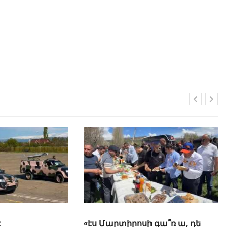
 գա՞ռ ա, դե
«Սիրելի՛ հայ հարևաններ, մի՛