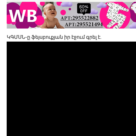
ԿԳՄՍՆ-ը ֆեյսբուքյան իր էջում գրել է.