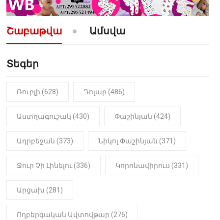
10:52
ՔԱՂԱՔԱԿԱՆ
«Լեզվիդ տալու փոխարեն
արտաբերիր այս երկու
Շաբաթվա
Ամսվա
նախադասությունը»․ Իշխան
Սաղաթելյան (տեսանյութ)
Տեգեր
10:41
ՔԱՂԱՔԱԿԱՆ
«Կալուգացի Սամո՛, դու
օտարերկրյա անուղեղ լրտես ես».
Նիկոլ Փաշինյան
Ռուբլի (628)
Դոլար (486)
22:01
ԻՐԱԴԱՐՁԱՅԻՆ
Աստղագուշակ (430)
Փաշինյան (424)
«Նուբարաշեն» ՔԿՀ-ում
հայտնաբերվել է
Ադրբեջան (373)
Նիկոլ Փաշինյան (371)
մանկապղծության համար
դատապարտված տղամարդու
մարմինը
Ջուր Չի Լինելու (336)
Կորոնավիրուս (331)
Արցախ (281)
Ողբերգական Ավտովթար (276)