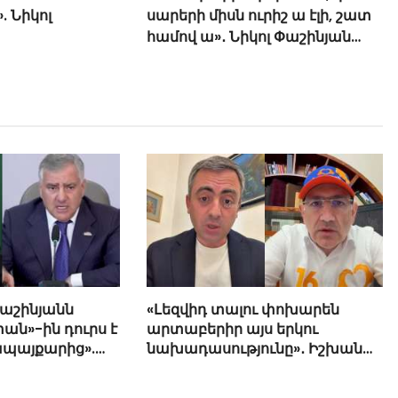
րիշ ա էլի, շատ
կրկնեք Վրաստանի սխալը»․
ոլ Փաշինյան
Սաակաշվիլի
Փաշինյանն
«Լեզվիդ տալու փոխարեն
ան»-ին դուրս է
արտաբերիր այս երկու
ապայքարից».
նախադասությունը»․ Իշխան
յան
Սաղաթելյան (տեսանյութ)