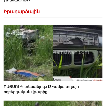
(տեսանյութ)
Իրադարձային
ԲԱՑԱՌԻԿ տեսանյութ 18-ամյա տղայի
ողբերգական վթարից