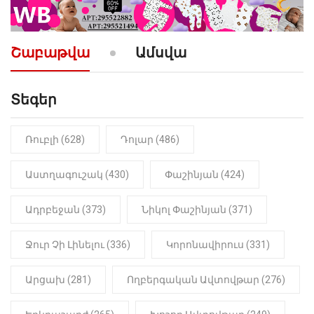
10:52
ՔԱՂԱՔԱԿԱՆ
«Լեզվիդ տալու փոխարեն
արտաբերիր այս երկու
Շաբաթվա
Ամսվա
նախադասությունը»․ Իշխան
Սաղաթելյան (տեսանյութ)
Տեգեր
10:41
ՔԱՂԱՔԱԿԱՆ
«Կալուգացի Սամո՛, դու
օտարերկրյա անուղեղ լրտես ես».
Նիկոլ Փաշինյան
Ռուբլի (628)
Դոլար (486)
22:01
ԻՐԱԴԱՐՁԱՅԻՆ
Աստղագուշակ (430)
Փաշինյան (424)
«Նուբարաշեն» ՔԿՀ-ում
հայտնաբերվել է
Ադրբեջան (373)
Նիկոլ Փաշինյան (371)
մանկապղծության համար
դատապարտված տղամարդու
մարմինը
Ջուր Չի Լինելու (336)
Կորոնավիրուս (331)
Արցախ (281)
Ողբերգական Ավտովթար (276)