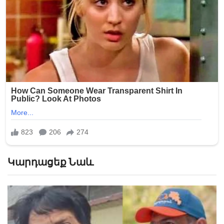
Կարդացեք Նաև
«Հիշեցի՞ք մեզ, ձեր սանիկներն ենք». աղջիկները՝
Նիկոլ Փաշինյանին