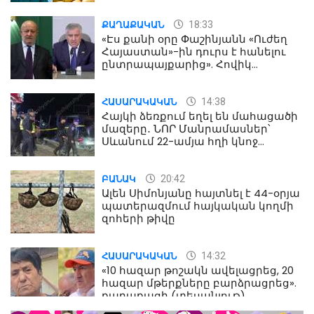
18:33
ՔԱՂԱՔԱԿԱՆ
«Էս քանի օրը Փաշինյանն «Ուժեղ
Հայաստան»-ին դուրս է հանելու
ընտրապայքարից». Հովիկ
Աղազարյան
14:38
ՀԱՍԱՐԱԿԱԿԱՆ
Հայկի ձեռքում եղել են մահացածի
մազերը․ ՆՈՐ Մանրամասներ՝
Սևանում 22-ամյա հղի կնոջ
մահվան դեպքից
20:42
ԲԱՆԱԿ
Ալեն Սիմոնյանը հայտնել է 44-օրյա
պատերազմում հայկական կողմի
զոհերի թիվը
14:32
ՀԱՍԱՐԱԿԱԿԱՆ
«10 հազար թոշակն ավելացրեց, 20
հազար մթերքները բարձրացրեց».
քաղաքացի (տեսանյութ)