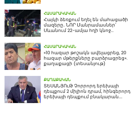
ՀԱՍԱՐԱԿԱԿԱՆ
Հայկի ձեռքում եղել են մահացածի
մազերը․ ՆՈՐ Մանրամասներ՝
Սևանում 22-ամյա հղի կնոջ
մահվան դեպքից
ՀԱՍԱՐԱԿԱԿԱՆ
«10 հազար թոշակն ավելացրեց, 20
հազար մթերքները բարձրացրեց».
քաղաքացի (տեսանյութ)
ՔԱՂԱՔԱԿԱՆ
ՏԵՍԱՆՅՈւԹ Չորրորդ երեխայի
դեպքում 2 միլիոն դրամ, հինգերորդ
երեխայի դեպքում բնակարան.
Սամվել Կարապետյան