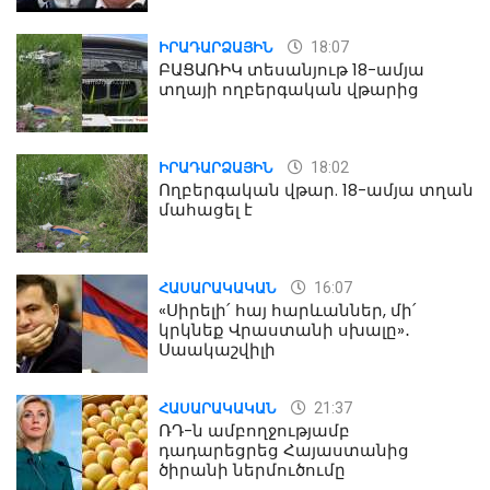
18:07
ԻՐԱԴԱՐՁԱՅԻՆ
ԲԱՑԱՌԻԿ տեսանյութ 18-ամյա
տղայի ողբերգական վթարից
18:02
ԻՐԱԴԱՐՁԱՅԻՆ
Ողբերգական վթար. 18-ամյա տղան
մահացել է
16:07
ՀԱՍԱՐԱԿԱԿԱՆ
«Սիրելի՛ հայ հարևաններ, մի՛
կրկնեք Վրաստանի սխալը»․
Սաակաշվիլի
21:37
ՀԱՍԱՐԱԿԱԿԱՆ
ՌԴ-ն ամբողջությամբ
դադարեցրեց Հայաստանից
ծիրանի ներմուծումը