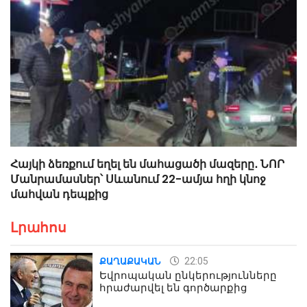
Հայկի ձեռքում եղել են մահացածի մազերը․ ՆՈՐ
Մանրամասներ՝ Սևանում 22-ամյա հղի կնոջ
մահվան դեպքից
Լրահոս
22:05
ՔԱՂԱՔԱԿԱՆ
Եվրոպական ընկերությունները
հրաժարվել են գործարքից