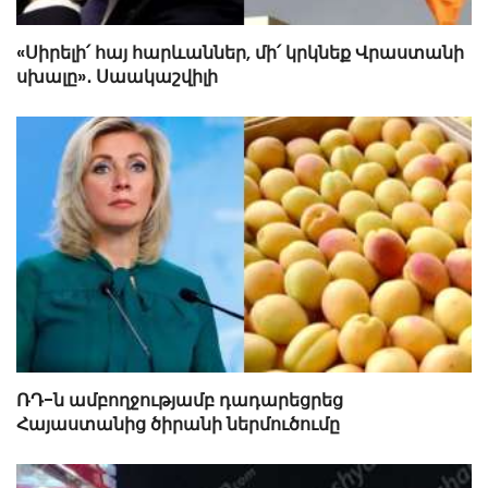
«Սիրելի՛ հայ հարևաններ, մի՛ կրկնեք Վրաստանի
սխալը»․ Սաակաշվիլի
ՌԴ-ն ամբողջությամբ դադարեցրեց
Հայաստանից ծիրանի ներմուծումը