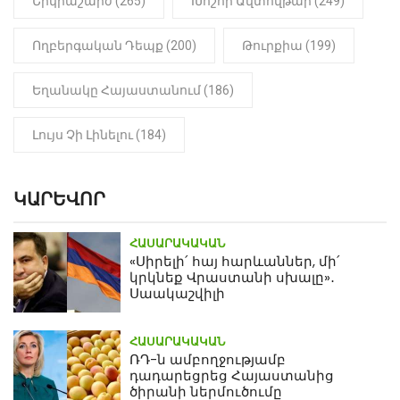
Երկրաշարժ (265)
Խոշոր Ավտովթար (249)
Ողբերգական Դեպք (200)
Թուրքիա (199)
Եղանակը Հայաստանում (186)
Լույս Չի Լինելու (184)
ԿԱՐԵՎՈՐ
ՀԱՍԱՐԱԿԱԿԱՆ
«Սիրելի՛ հայ հարևաններ, մի՛
կրկնեք Վրաստանի սխալը»․
Սաակաշվիլի
ՀԱՍԱՐԱԿԱԿԱՆ
ՌԴ-ն ամբողջությամբ
դադարեցրեց Հայաստանից
ծիրանի ներմուծումը