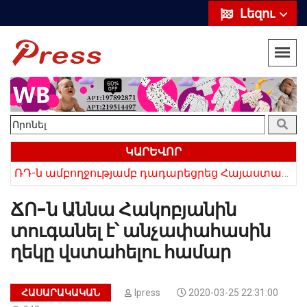
Լեզու
ԿԱՐԵՎՈՐ
ՌԴ-ն ամբողջությամբ դադարեցրեց Հայաստանից ծիրանի ներմուծումը
Հայկի ձեռքում եղել են մահացածի մազերը․ ՆՈՐ Մանրամասներ՝ Սևանում 22-ամյա հղի կնոջ մահվան դեպքից
ՃՈ-ն Աննա Հակոբյանին
տուգանել է՝ անչափահասին
ղեկը վստահելու համար
ՀԱՍԱՐԱԿԱԿԱՆ
Ipress
2020-03-25 22:31:00