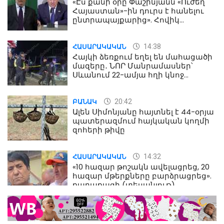
«Էս քանի օրը Փաշինյանն «Ուժեղ
Հայաստան»-ին դուրս է հանելու
ընտրապայքարից». Հովիկ
Աղազարյան
14:38
ՀԱՍԱՐԱԿԱԿԱՆ
Հայկի ձեռքում եղել են մահացածի
մազերը․ ՆՈՐ Մանրամասներ՝
Սևանում 22-ամյա հղի կնոջ
մահվան դեպքից
20:42
ԲԱՆԱԿ
Ալեն Սիմոնյանը հայտնել է 44-օրյա
պատերազմում հայկական կողմի
զոհերի թիվը
14:32
ՀԱՍԱՐԱԿԱԿԱՆ
«10 հազար թոշակն ավելացրեց, 20
հազար մթերքները բարձրացրեց».
քաղաքացի (տեսանյութ)
10:52
ՔԱՂԱՔԱԿԱՆ
«Լեզվիդ տալու փոխարեն