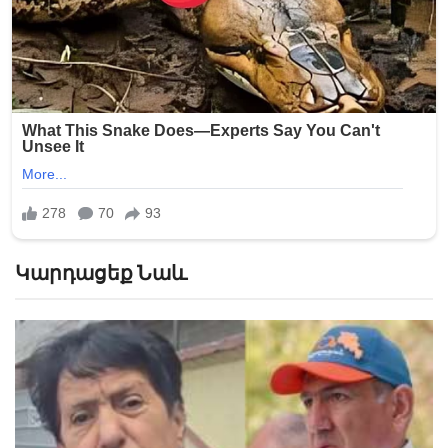
Կարդացեք Նաև