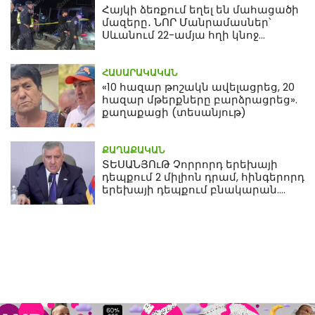
Հայկի ձեռքում եղել են մահացածի
մազերը․ ՆՈՐ Մանրամասներ՝
Սևանում 22-ամյա հղի կնոջ
մահվան դեպքից
ՀԱՍԱՐԱԿԱԿԱՆ
«10 հազար թոշակն ավելացրեց, 20
հազար մթերքները բարձրացրեց».
քաղաքացի (տեսանյութ)
ՔԱՂԱՔԱԿԱՆ
ՏԵՍԱՆՅՈւԹ Չորրորդ երեխայի
դեպքում 2 միլիոն դրամ, հինգերորդ
երեխայի դեպքում բնակարան.
Սամվել Կարապետյան