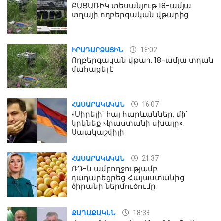
ԲԱՑԱՌԻԿ տեսանյութ 18-ամյա
տղայի ողբերգական վթարից
18:02
ԻՐԱԴԱՐՁԱՅԻՆ
Ողբերգական վթար. 18-ամյա տղան
մահացել է
16:07
ՀԱՍԱՐԱԿԱԿԱՆ
«Սիրելի՛ հայ հարևաններ, մի՛
կրկնեք Վրաստանի սխալը»․
Սաակաշվիլի
21:37
ՀԱՍԱՐԱԿԱԿԱՆ
ՌԴ-ն ամբողջությամբ
դադարեցրեց Հայաստանից
ծիրանի ներմուծումը
18:33
ՔԱՂԱՔԱԿԱՆ