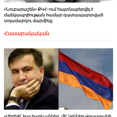
«Նուբարաշեն» ՔԿՀ-ում հայտնաբերվել է
մանկապղծության համար դատապարտված
տղամարդու մարմինը
Հասարակական
«Սիրելի՛ հայ հարևաններ, մի՛ կրկնեք Վրաստանի