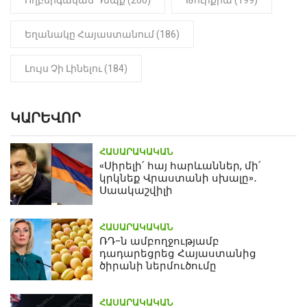
Եղանակը Հայաստանում (186)
Լույս Չի Լինելու (184)
ԿԱՐԵՎՈՐ
ՀԱՍԱՐԱԿԱԿԱՆ
«Սիրելի՛ հայ հարևաններ, մի՛
կրկնեք Վրաստանի սխալը»․
Սաակաշվիլի
ՀԱՍԱՐԱԿԱԿԱՆ
ՌԴ-ն ամբողջությամբ
դադարեցրեց Հայաստանից
ծիրանի ներմուծումը
ՀԱՍԱՐԱԿԱԿԱՆ