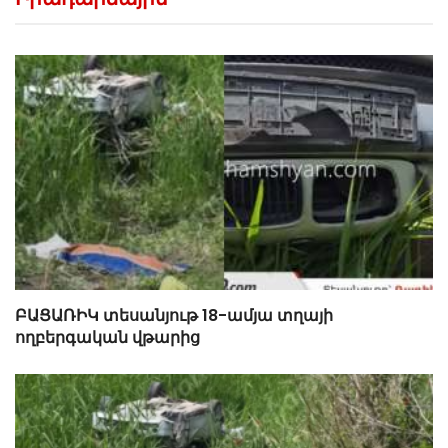
ԲԱՑԱՌԻԿ տեսանյութ 18-ամյա տղայի
ողբերգական վթարից