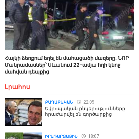
Հայկի ձեռքում եղել են մահացածի մազերը․ ՆՈՐ
Մանրամասներ՝ Սևանում 22-ամյա հղի կնոջ
մահվան դեպքից
Լրահոս
22:05
ՔԱՂԱՔԱԿԱՆ
Եվրոպական ընկերությունները
հրաժարվել են գործարքից
18:07
ԻՐԱԴԱՐՁԱՅԻՆ