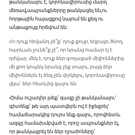
թանկանալու է, կորոնավիրուսից մարդ
մեռավ,ապրանքներրը թանկացել են,ու
հորթային հայացքով նայում են քեզ ու
անթաքույց հրճվում են:
Հո դուք հիվանդ չե՞քՙ դուք քույր, եղբայր, ծնող,
հարևան չունե՞ք չէ՞, որ նրանց համար էլ է
դժվար, մեկ է, դուք ձեր գողացած միլիոններից
մի քոռ կոպեկ նրանց չեք տալու, բայց ձեր
միլիոններն էլ ձեզ չեն փրկելու, կորոնավիրուսը
վկա՝ ձեր հետևից գալու են:
Հիմա ուշադիր լսեք՝ գազը չի թանկանալուՙ
գիտենք՝ թե այդ պատվերն ով է իջեցրելՙ
համաճարակից դուրս ենք գալու, որովհետև
ազգը համախմբված է, որոշ ապրանքներ էլ,
որ թանկացրել են ձեր դրածոները՝