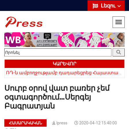
Լեզու
ԿԱՐԵՎՈՐ
«Սիրելի՛ հայ հարևաններ, մի՛ կրկնեք Վրաստանի սխալը»․ Սաակաշվիլի
ՌԴ-ն ամբողջությամբ դադարեցրեց Հայաստանից ծիրանի ներմուծումը
Սուրբ օրով վատ բառեր չեմ
օգտագործում…Սերգեյ
Բագրատյան
ՀԱՍԱՐԱԿԱԿԱՆ
Ipress
2020-04-12 15:40:00