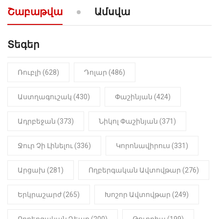
արտաբերիր այս երկու
Շաբաթվա
Ամսվա
նախադասությունը»․ Իշխան
Սաղաթելյան (տեսանյութ)
Տեգեր
10:41
ՔԱՂԱՔԱԿԱՆ
«Կալուգացի Սամո՛, դու
օտարերկրյա անուղեղ լրտես ես».
Նիկոլ Փաշինյան
Ռուբլի (628)
Դոլար (486)
22:01
ԻՐԱԴԱՐՁԱՅԻՆ
Աստղագուշակ (430)
Փաշինյան (424)
«Նուբարաշեն» ՔԿՀ-ում
հայտնաբերվել է
Ադրբեջան (373)
Նիկոլ Փաշինյան (371)
մանկապղծության համար
դատապարտված տղամարդու
մարմինը
Ջուր Չի Լինելու (336)
Կորոնավիրուս (331)
Արցախ (281)
Ողբերգական Ավտովթար (276)
Երկրաշարժ (265)
Խոշոր Ավտովթար (249)
Ողբերգական Դեպք (200)
Թուրքիա (199)