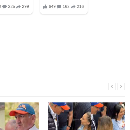
Հայտնի մարմնավաճառն էլ է
աջակցում Փաշինյանին