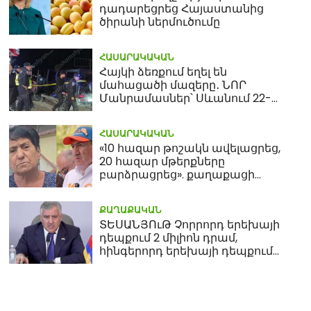
դադարեցրեց Հայաստանից
ծիրանի ներմուծումը
ՀԱՍԱՐԱԿԱԿԱՆ
Հայկի ձեռքում եղել են
մահացածի մազերը․ ՆՈՐ
Մանրամասներ՝ Սևանում 22-
ամյա հղի կնոջ մահվան դեպքից
ՀԱՍԱՐԱԿԱԿԱՆ
«10 հազար թոշակն ավելացրեց,
20 հազար մթերքները
բարձրացրեց». քաղաքացի
(տեսանյութ)
ՔԱՂԱՔԱԿԱՆ
ՏԵՍԱՆՅՈւԹ Չորրորդ երեխայի
դեպքում 2 միլիոն դրամ,
հինգերորդ երեխայի դեպքում
բնակարան. Սամվել
Կարապետյան