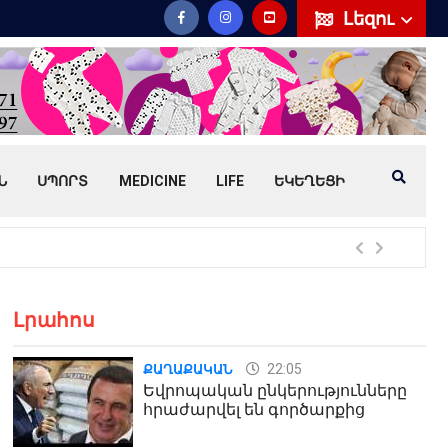
Լեզու
Ն
ՍՊՈՐՏ
MEDICINE
LIFE
ԵԿԵՂԵՑԻ
Հայ
Լրահոս
22:05
ՔԱՂԱՔԱԿԱՆ
Եվրոպական ընկերությունները
հրաժարվել են գործարքից