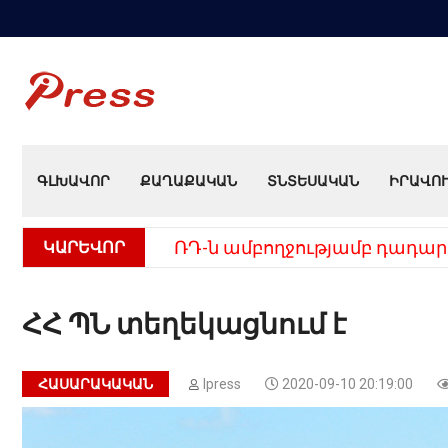
ԳԼԽԱՎՈՐ
ՔԱՂԱՔԱԿԱՆ
ՏՆՏԵՍԱԿԱՆ
ԻՐԱՎՈ
ԿԱՐԵՎՈՐ
ՌԴ-ն ամբողջությամբ դադար
ՀՀ ՊՆ տեղեկացնում է
ՀԱՍԱՐԱԿԱԿԱՆ
Ipress
2020-09-10 20:19:00