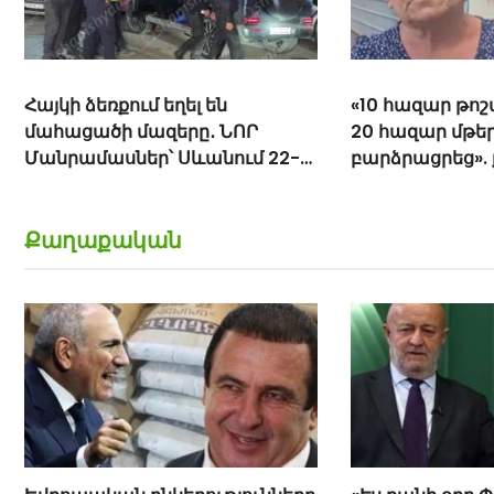
«10 հազար թոշակն ավելացրեց,
«Հիշեցի՞ք մեզ,
20 հազար մթերքները
ենք». աղջիկներ
բարձրացրեց». քաղաքացի
Փաշինյանին
(տեսանյութ)
Քաղաքական