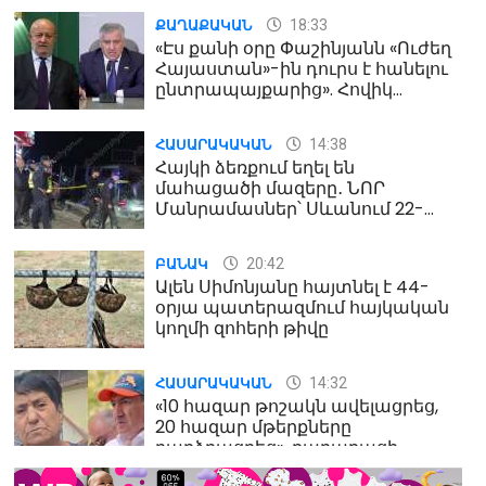
18:33
ՔԱՂԱՔԱԿԱՆ
«Էս քանի օրը Փաշինյանն «Ուժեղ
Հայաստան»-ին դուրս է հանելու
ընտրապայքարից». Հովիկ
Աղազարյան
14:38
ՀԱՍԱՐԱԿԱԿԱՆ
Հայկի ձեռքում եղել են
մահացածի մազերը․ ՆՈՐ
Մանրամասներ՝ Սևանում 22-
ամյա հղի կնոջ մահվան դեպքից
20:42
ԲԱՆԱԿ
Ալեն Սիմոնյանը հայտնել է 44-
օրյա պատերազմում հայկական
կողմի զոհերի թիվը
14:32
ՀԱՍԱՐԱԿԱԿԱՆ
«10 հազար թոշակն ավելացրեց,
20 հազար մթերքները
բարձրացրեց». քաղաքացի
(տեսանյութ)