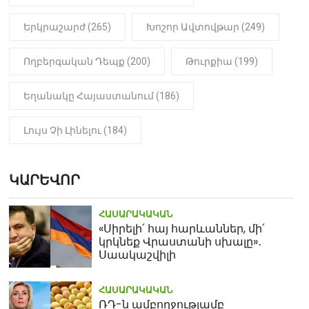
Երկրաշարժ (265)
Խոշոր Ավտովթար (249)
Ողբերգական Դեպք (200)
Թուրքիա (199)
Եղանակը Հայաստանում (186)
Լույս Չի Լինելու (184)
ԿԱՐԵՎՈՐ
ՀԱՍԱՐԱԿԱԿԱՆ
«Սիրելի՛ հայ հարևաններ, մի՛
կրկնեք Վրաստանի սխալը»․
Սաակաշվիլի
ՀԱՍԱՐԱԿԱԿԱՆ
ՌԴ-ն ամբողջությամբ