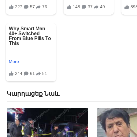
Կարդացեք Նաև