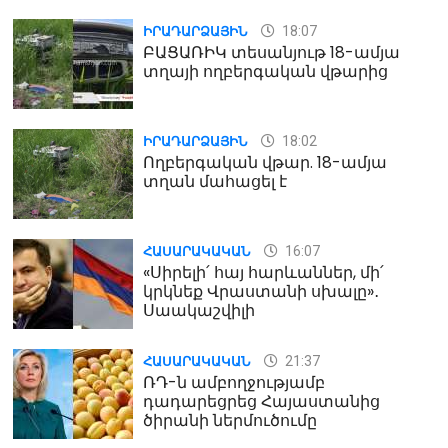
18:07
ԻՐԱԴԱՐՁԱՅԻՆ
ԲԱՑԱՌԻԿ տեսանյութ 18-ամյա
տղայի ողբերգական վթարից
18:02
ԻՐԱԴԱՐՁԱՅԻՆ
Ողբերգական վթար. 18-ամյա
տղան մահացել է
16:07
ՀԱՍԱՐԱԿԱԿԱՆ
«Սիրելի՛ հայ հարևաններ, մի՛
կրկնեք Վրաստանի սխալը»․
Սաակաշվիլի
21:37
ՀԱՍԱՐԱԿԱԿԱՆ
ՌԴ-ն ամբողջությամբ
դադարեցրեց Հայաստանից
ծիրանի ներմուծումը