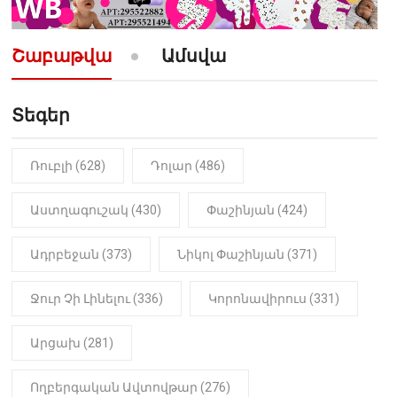
10:52
ՔԱՂԱՔԱԿԱՆ
«Լեզվիդ տալու փոխարեն
արտաբերիր այս երկու
Շաբաթվա
Ամսվա
նախադասությունը»․ Իշխան
Սաղաթելյան (տեսանյութ)
Տեգեր
10:41
ՔԱՂԱՔԱԿԱՆ
«Կալուգացի Սամո՛, դու
օտարերկրյա անուղեղ լրտես ես».
Նիկոլ Փաշինյան
Ռուբլի (628)
Դոլար (486)
22:01
ԻՐԱԴԱՐՁԱՅԻՆ
Աստղագուշակ (430)
Փաշինյան (424)
«Նուբարաշեն» ՔԿՀ-ում
հայտնաբերվել է
Ադրբեջան (373)
Նիկոլ Փաշինյան (371)
մանկապղծության համար
դատապարտված տղամարդու
մարմինը
Ջուր Չի Լինելու (336)
Կորոնավիրուս (331)
Արցախ (281)
Ողբերգական Ավտովթար (276)