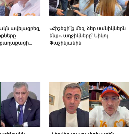
 ձեր սանիկներն
ը՝ Նիկոլ