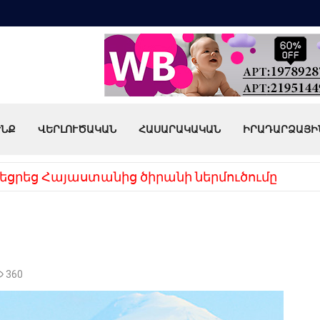
ՒՆՔ
ՎԵՐԼՈՒԾԱԿԱՆ
ՀԱՍԱՐԱԿԱԿԱՆ
ԻՐԱԴԱՐՁԱՅԻ
եցրեց Հայաստանից ծիրանի ներմուծումը
360