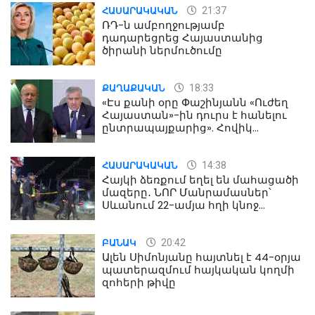
21:37
ՀԱՍԱՐԱԿԱԿԱՆ
ՌԴ-ն ամբողջությամբ
դադարեցրեց Հայաստանից
ծիրանի ներմուծումը
18:33
ՔԱՂԱՔԱԿԱՆ
«Էս քանի օրը Փաշինյանն «Ուժեղ
Հայաստան»-ին դուրս է հանելու
ընտրապայքարից». Հովիկ
Աղազարյան
14:38
ՀԱՍԱՐԱԿԱԿԱՆ
Հայկի ձեռքում եղել են մահացածի
մազերը․ ՆՈՐ Մանրամասներ՝
Սևանում 22-ամյա հղի կնոջ
մահվան դեպքից
20:42
ԲԱՆԱԿ
Ալեն Սիմոնյանը հայտնել է 44-օրյա
պատերազմում հայկական կողմի
զոհերի թիվը