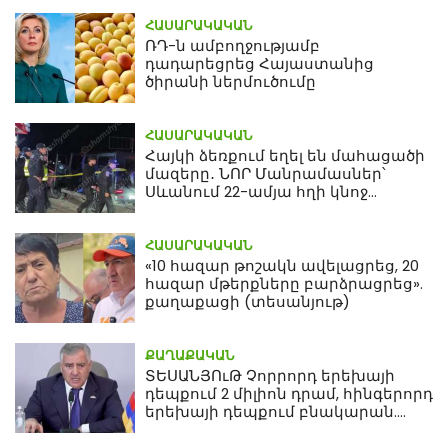
ՀԱՍԱՐԱԿԱԿԱՆ
ՌԴ-ն ամբողջությամբ
դադարեցրեց Հայաստանից
ծիրանի ներմուծումը
ՀԱՍԱՐԱԿԱԿԱՆ
Հայկի ձեռքում եղել են մահացածի
մազերը․ ՆՈՐ Մանրամասներ՝
Սևանում 22-ամյա հղի կնոջ
մահվան դեպքից
ՀԱՍԱՐԱԿԱԿԱՆ
«10 հազար թոշակն ավելացրեց, 20
հազար մթերքները բարձրացրեց».
քաղաքացի (տեսանյութ)
ՔԱՂԱՔԱԿԱՆ
ՏԵՍԱՆՅՈւԹ Չորրորդ երեխայի
դեպքում 2 միլիոն դրամ, հինգերորդ
երեխայի դեպքում բնակարան.
Սամվել Կարապետյան