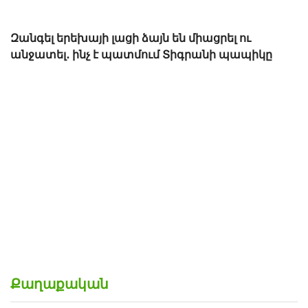
Հայտնի են ձմեռային արձակուրդի օրերը.
Տեղեկացեք
իկը
Քաղաքական