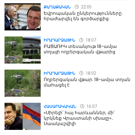
22:05
ՔԱՂԱՔԱԿԱՆ
Եվրոպական ընկերությունները
հրաժարվել են գործարքից
18:07
ԻՐԱԴԱՐՁԱՅԻՆ
ԲԱՑԱՌԻԿ տեսանյութ 18-ամյա
տղայի ողբերգական վթարից
18:02
ԻՐԱԴԱՐՁԱՅԻՆ
Ողբերգական վթար. 18-ամյա տղան
մահացել է
16:07
ՀԱՍԱՐԱԿԱԿԱՆ
«Սիրելի՛ հայ հարևաններ, մի՛
կրկնեք Վրաստանի սխալը»․
Սաակաշվիլի