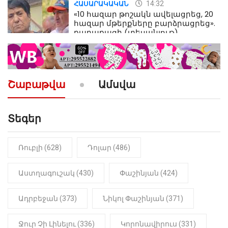
14:32
ՀԱՍԱՐԱԿԱԿԱՆ
«10 հազար թոշակն ավելացրեց, 20
հազար մթերքները բարձրացրեց».
քաղաքացի (տեսանյութ)
10:52
ՔԱՂԱՔԱԿԱՆ
«Լեզվիդ տալու փոխարեն
արտաբերիր այս երկու
Շաբաթվա
Ամսվա
նախադասությունը»․ Իշխան
Սաղաթելյան (տեսանյութ)
Տեգեր
10:41
ՔԱՂԱՔԱԿԱՆ
«Կալուգացի Սամո՛, դու
օտարերկրյա անուղեղ լրտես ես».
Նիկոլ Փաշինյան
Ռուբլի (628)
Դոլար (486)
22:01
ԻՐԱԴԱՐՁԱՅԻՆ
Աստղագուշակ (430)
Փաշինյան (424)
«Նուբարաշեն» ՔԿՀ-ում
հայտնաբերվել է
Ադրբեջան (373)
Նիկոլ Փաշինյան (371)
մանկապղծության համար
դատապարտված տղամարդու
մարմինը
Ջուր Չի Լինելու (336)
Կորոնավիրուս (331)