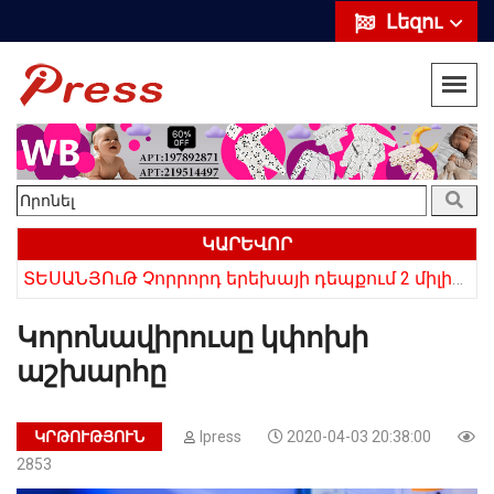
Լեզու
ԿԱՐԵՎՈՐ
ՏԵՍԱՆՅՈւԹ Չորրորդ երեխայի դեպքում 2 միլիոն դրամ, հինգերորդ երեխայի դեպքում բնակարան. Սամվել Կարապետյան
«Սիրելի՛ հայ հարևաններ, մի՛ կրկնեք Վրաստանի սխալը»․ Սաակաշվիլի
Կորոնավիրուսը կփոխի
աշխարհը
ԿՐԹՈՒԹՅՈՒՆ
Ipress
2020-04-03 20:38:00
2853