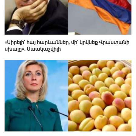
«Սիրելի՛ հայ հարևաններ, մի՛ կրկնեք Վրաստանի
սխալը»․ Սաակաշվիլի