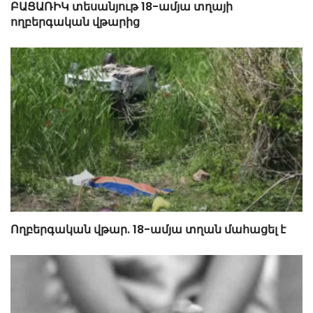
ԲԱՑԱՌԻԿ տեսանյութ 18-ամյա տղայի
ողբերգական վթարից
Ողբերգական վթար. 18-ամյա տղան մահացել է