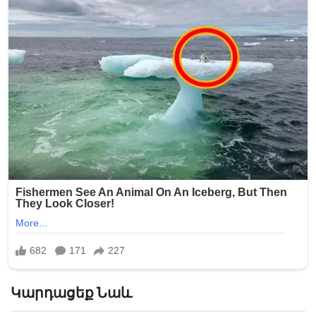
Կարդացեք Նաև