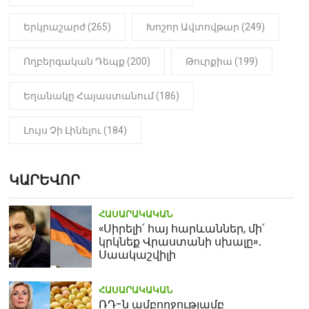
Երկրաշարժ (265)
Խոշոր Ավտովթար (249)
Ողբերգական Դեպք (200)
Թուրքիա (199)
Եղանակը Հայաստանում (186)
Լույս Չի Լինելու (184)
ԿԱՐԵՎՈՐ
ՀԱՍԱՐԱԿԱԿԱՆ
«Սիրելի՛ հայ հարևաններ, մի՛
կրկնեք Վրաստանի սխալը»․
Սաակաշվիլի
ՀԱՍԱՐԱԿԱԿԱՆ
ՌԴ-ն ամբողջությամբ