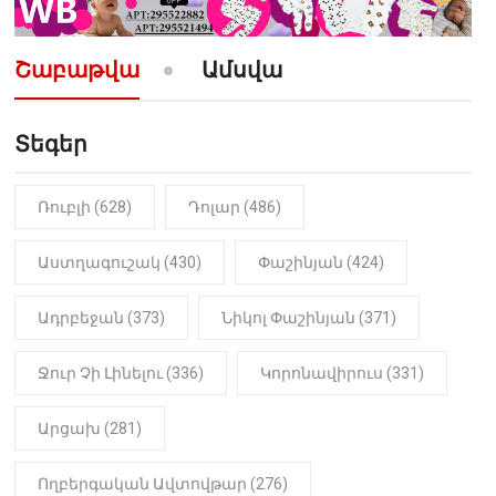
10:52
ՔԱՂԱՔԱԿԱՆ
«Լեզվիդ տալու փոխարեն
արտաբերիր այս երկու
Շաբաթվա
Ամսվա
նախադասությունը»․ Իշխան
Սաղաթելյան (տեսանյութ)
Տեգեր
10:41
ՔԱՂԱՔԱԿԱՆ
«Կալուգացի Սամո՛, դու
օտարերկրյա անուղեղ լրտես ես».
Նիկոլ Փաշինյան
Ռուբլի (628)
Դոլար (486)
22:01
ԻՐԱԴԱՐՁԱՅԻՆ
Աստղագուշակ (430)
Փաշինյան (424)
«Նուբարաշեն» ՔԿՀ-ում
հայտնաբերվել է
Ադրբեջան (373)
Նիկոլ Փաշինյան (371)
մանկապղծության համար
դատապարտված տղամարդու
մարմինը
Ջուր Չի Լինելու (336)
Կորոնավիրուս (331)
Արցախ (281)
Ողբերգական Ավտովթար (276)