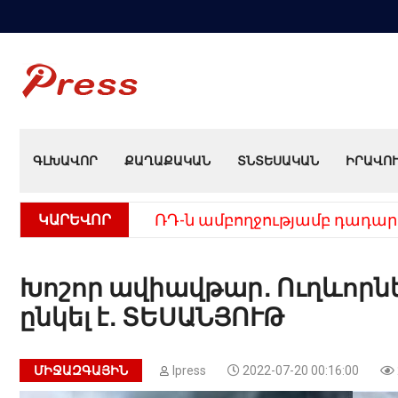
ԳԼԽԱՎՈՐ
ՔԱՂԱՔԱԿԱՆ
ՏՆՏԵՍԱԿԱՆ
ԻՐԱՎՈ
ԿԱՐԵՎՈՐ
ՌԴ-ն ամբողջությամբ դադար
Խոշոր ավիավթար․ Ուղևորնե
ընկել է․ ՏԵՍԱՆՅՈՒԹ
ՄԻՋԱԶԳԱՅԻՆ
Ipress
2022-07-20 00:16:00