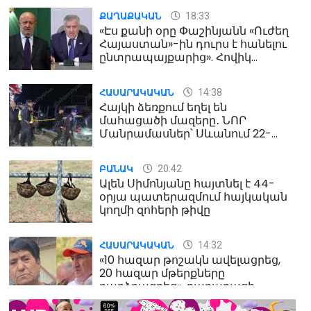
18:33
ՔԱՂԱՔԱԿԱՆ
«Էս քանի օրը Փաշինյանն «Ուժեղ
Հայաստան»-ին դուրս է հանելու
ընտրապայքարից». Հովիկ
Աղազարյան
14:38
ՀԱՍԱՐԱԿԱԿԱՆ
Հայկի ձեռքում եղել են
մահացածի մազերը․ ՆՈՐ
Մանրամասներ՝ Սևանում 22-
ամյա հղի կնոջ մահվան դեպքից
20:42
ԲԱՆԱԿ
Ալեն Սիմոնյանը հայտնել է 44-
օրյա պատերազմում հայկական
կողմի զոհերի թիվը
14:32
ՀԱՍԱՐԱԿԱԿԱՆ
«10 հազար թոշակն ավելացրեց,
20 հազար մթերքները
բարձրացրեց». քաղաքացի
(տեսանյութ)