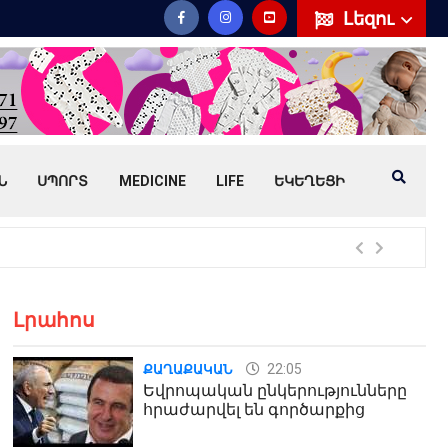
Լեզու
Ն
ՍՊՈՐՏ
MEDICINE
LIFE
ԵԿԵՂԵՑԻ
Հայ
Լրահոս
22:05
ՔԱՂԱՔԱԿԱՆ
Եվրոպական ընկերությունները
հրաժարվել են գործարքից