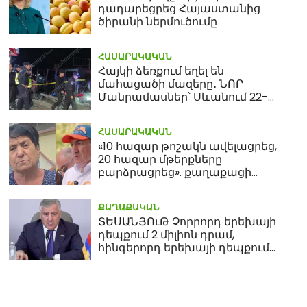
դադարեցրեց Հայաստանից
ծիրանի ներմուծումը
ՀԱՍԱՐԱԿԱԿԱՆ
Հայկի ձեռքում եղել են
մահացածի մազերը․ ՆՈՐ
Մանրամասներ՝ Սևանում 22-
ամյա հղի կնոջ մահվան դեպքից
ՀԱՍԱՐԱԿԱԿԱՆ
«10 հազար թոշակն ավելացրեց,
20 հազար մթերքները
բարձրացրեց». քաղաքացի
(տեսանյութ)
ՔԱՂԱՔԱԿԱՆ
ՏԵՍԱՆՅՈւԹ Չորրորդ երեխայի
դեպքում 2 միլիոն դրամ,
հինգերորդ երեխայի դեպքում
բնակարան. Սամվել
Կարապետյան