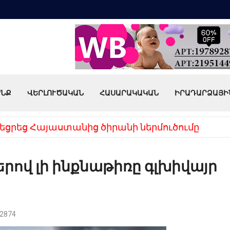
ՒՆՔ
ՎԵՐԼՈՒԾԱԿԱՆ
ՀԱՍԱՐԱԿԱԿԱՆ
ԻՐԱԴԱՐՁԱՅԻ
եցրեց Հայաստանից ծիրանի ներմուծումը
րով լի ինքնաթիռը գլխիվայր
2874