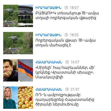
18:07
ԻՐԱԴԱՐՁԱՅԻՆ
ԲԱՑԱՌԻԿ տեսանյութ 18-ամյա
տղայի ողբերգական վթարից
18:02
ԻՐԱԴԱՐՁԱՅԻՆ
Ողբերգական վթար. 18-ամյա
տղան մահացել է
16:07
ՀԱՍԱՐԱԿԱԿԱՆ
«Սիրելի՛ հայ հարևաններ, մի՛
կրկնեք Վրաստանի սխալը»․
Սաակաշվիլի
21:37
ՀԱՍԱՐԱԿԱԿԱՆ
ՌԴ-ն ամբողջությամբ
դադարեցրեց Հայաստանից
ծիրանի ներմուծումը