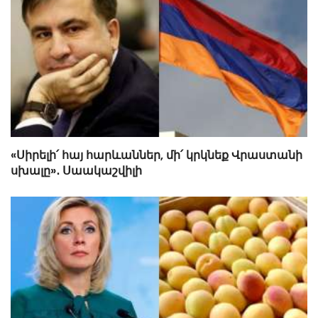
«Սիրելի՛ հայ հարևաններ, մի՛ կրկնեք Վրաստանի
սխալը»․ Սաակաշվիլի