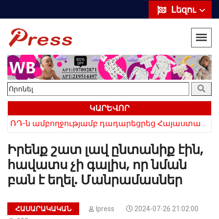
Լեզու
ԿԱՐԵՎՈՐ
ՌԴ-ն ամբողջությամբ դադարեցրեց Հայաստանից ծիրանի ներմուծումը
Հայկի ձեռքում եղել են մահացածի մազերը․ ՆՈՐ Մանրամասներ՝ Սևանում 22-ամյա հղի կնոջ մահվան դեպքից
Իրենք շատ լավ ընտանիք էին,
հավատս չի գալիս, որ նման
բան է եղել. Մանրամասներ
ՀԱՍԱՐԱԿԱԿԱՆ
Ipress
2024-07-26 21:02:00