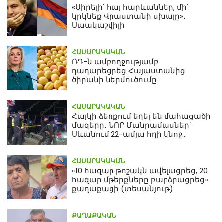
«Սիրելի՛ հայ հարևաններ, մի՛
կրկնեք Վրաստանի սխալը»․
Սաակաշվիլի
ՀԱՍԱՐԱԿԱԿԱՆ
ՌԴ-ն ամբողջությամբ
դադարեցրեց Հայաստանից
ծիրանի ներմուծումը
ՀԱՍԱՐԱԿԱԿԱՆ
Հայկի ձեռքում եղել են մահացածի
մազերը․ ՆՈՐ Մանրամասներ՝
Սևանում 22-ամյա հղի կնոջ
մահվան դեպքից
ՀԱՍԱՐԱԿԱԿԱՆ
«10 հազար թոշակն ավելացրեց, 20
հազար մթերքները բարձրացրեց».
քաղաքացի (տեսանյութ)
ՔԱՂԱՔԱԿԱՆ