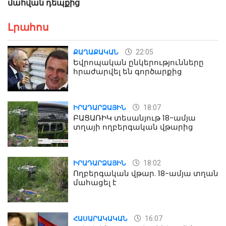
մահվան դեպքից
Լրահոս
22:05
ՔԱՂԱՔԱԿԱՆ
Եվրոպական ընկերությունները
հրաժարվել են գործարքից
18:07
ԻՐԱԴԱՐՁԱՅԻՆ
ԲԱՑԱՌԻԿ տեսանյութ 18-ամյա
տղայի ողբերգական վթարից
18:02
ԻՐԱԴԱՐՁԱՅԻՆ
Ողբերգական վթար. 18-ամյա տղան
մահացել է
16:07
ՀԱՍԱՐԱԿԱԿԱՆ