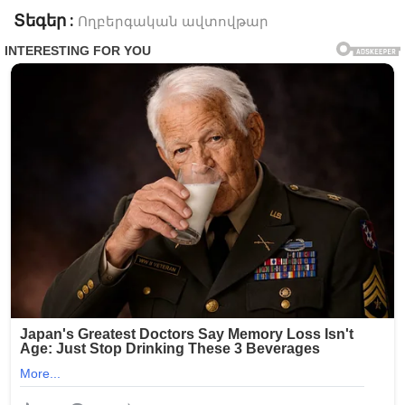
Տեգեր :
Ողբերգական ավտովթար