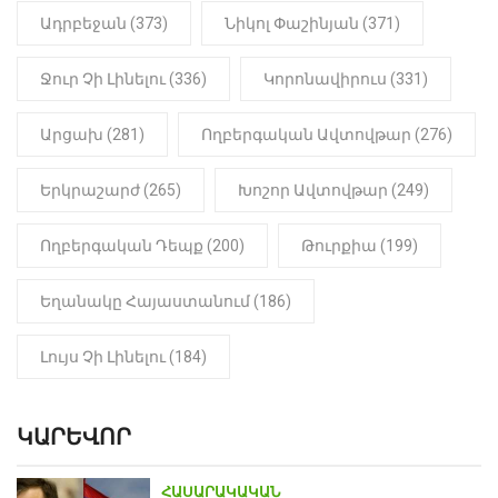
հայտնաբերվել է
Ադրբեջան (373)
Նիկոլ Փաշինյան (371)
մանկապղծության համար
դատապարտված տղամարդու
մարմինը
Ջուր Չի Լինելու (336)
Կորոնավիրուս (331)
Արցախ (281)
Ողբերգական Ավտովթար (276)
Երկրաշարժ (265)
Խոշոր Ավտովթար (249)
Ողբերգական Դեպք (200)
Թուրքիա (199)
Եղանակը Հայաստանում (186)
Լույս Չի Լինելու (184)
ԿԱՐԵՎՈՐ
ՀԱՍԱՐԱԿԱԿԱՆ