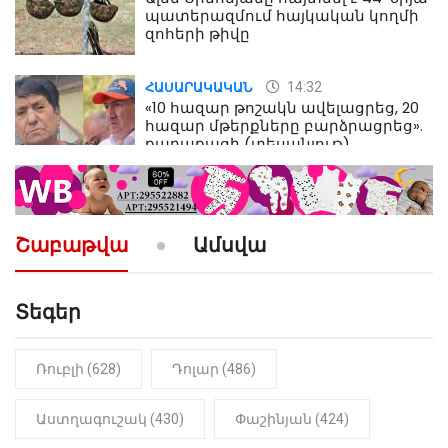
պատերազմում հայկական կողմի
զոհերի թիվը
14:32
ՀԱՍԱՐԱԿԱԿԱՆ
«10 հազար թոշակն ավելացրեց, 20
հազար մթերքները բարձրացրեց».
քաղաքացի (տեսանյութ)
10:52
ՔԱՂԱՔԱԿԱՆ
«Լեզվիդ տալու փոխարեն
արտաբերիր այս երկու
Շաբաթվա
Ամսվա
նախադասությունը»․ Իշխան
Սաղաթելյան (տեսանյութ)
Տեգեր
10:41
ՔԱՂԱՔԱԿԱՆ
«Կալուգացի Սամո՛, դու
օտարերկրյա անուղեղ լրտես ես».
Նիկոլ Փաշինյան
Ռուբլի (628)
Դոլար (486)
22:01
ԻՐԱԴԱՐՁԱՅԻՆ
Աստղագուշակ (430)
Փաշինյան (424)
«Նուբարաշեն» ՔԿՀ-ում