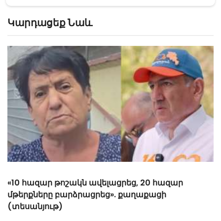
Կարդացեք Նաև
«Հիշեցի՞ք մեզ, ձեր սանիկներն ենք». աղջիկները՝
Նիկոլ Փաշինյանին