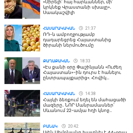
«Սիրելի՛ հայ հարևաններ, մի՛
կրկնեք Վրաստանի սխալը»․
Սաակաշվիլի
21:37
ՀԱՍԱՐԱԿԱԿԱՆ
ՌԴ-ն ամբողջությամբ
դադարեցրեց Հայաստանից
ծիրանի ներմուծումը
18:33
ՔԱՂԱՔԱԿԱՆ
«Էս քանի օրը Փաշինյանն «Ուժեղ
Հայաստան»-ին դուրս է հանելու
ընտրապայքարից». Հովիկ
Աղազարյան
14:38
ՀԱՍԱՐԱԿԱԿԱՆ
Հայկի ձեռքում եղել են մահացածի
մազերը․ ՆՈՐ Մանրամասներ՝
Սևանում 22-ամյա հղի կնոջ
մահվան դեպքից
20:42
ԲԱՆԱԿ
Ալեն Սիմոնյանը հայտնել է 44-օրյա