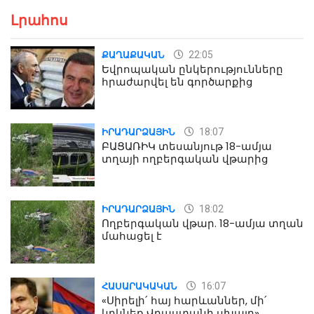
Լրահոս
22:05
ՔԱՂԱՔԱԿԱՆ
Եվրոպական ընկերությունները
հրաժարվել են գործարքից
18:07
ԻՐԱԴԱՐՁԱՅԻՆ
ԲԱՑԱՌԻԿ տեսանյութ 18-ամյա
տղայի ողբերգական վթարից
18:02
ԻՐԱԴԱՐՁԱՅԻՆ
Ողբերգական վթար. 18-ամյա տղան
մահացել է
16:07
ՀԱՍԱՐԱԿԱԿԱՆ
«Սիրելի՛ հայ հարևաններ, մի՛
կրկնեք Վրաստանի սխալը»․