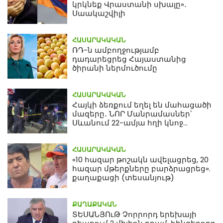
կրկնեք Վրաստանի սխալը»․
Սաակաշվիլի
ՀԱՍԱՐԱԿԱԿԱՆ
ՌԴ-ն ամբողջությամբ
դադարեցրեց Հայաստանից
ծիրանի ներմուծումը
ՀԱՍԱՐԱԿԱԿԱՆ
Հայկի ձեռքում եղել են մահացածի
մազերը․ ՆՈՐ Մանրամասներ՝
Սևանում 22-ամյա հղի կնոջ
մահվան դեպքից
ՀԱՍԱՐԱԿԱԿԱՆ
«10 հազար թոշակն ավելացրեց, 20
հազար մթերքները բարձրացրեց».
քաղաքացի (տեսանյութ)
ՔԱՂԱՔԱԿԱՆ
ՏԵՍԱՆՅՈւԹ Չորրորդ երեխայի