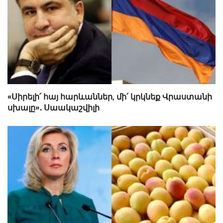
«Սիրելի՛ հայ հարևաններ, մի՛ կրկնեք Վրաստանի
սխալը»․ Սաակաշվիլի