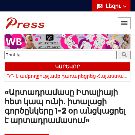
Լեզու
ԿԱՐԵՎՈՐ
ՌԴ-ն ամբողջությամբ դադարեցրեց Հայաստանից ծիրանի ներմուծումը
Հայկի ձեռքում եղել են մահացածի մազերը․ ՆՈՐ Մանրամասներ՝ Սևանում 22-ամյա հղի կնոջ մահվան դեպքից
«Արտադրամասը Իտալիայի
հետ կապ ունի․ իտալացի
գործընկերը 1-2 օր անցկացրել
է արտադրամասում»