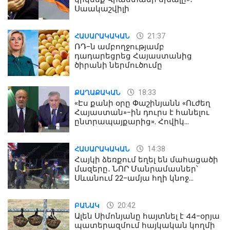
Սաակաշվիլի
21:37
ՀԱՍԱՐԱԿԱԿԱՆ
ՌԴ-ն ամբողջությամբ
դադարեցրեց Հայաստանից
ծիրանի ներմուծումը
18:33
ՔԱՂԱՔԱԿԱՆ
«Էս քանի օրը Փաշինյանն «Ուժեղ
Հայաստան»-ին դուրս է հանելու
ընտրապայքարից». Հովիկ
Աղազարյան
14:38
ՀԱՍԱՐԱԿԱԿԱՆ
Հայկի ձեռքում եղել են մահացածի
մազերը․ ՆՈՐ Մանրամասներ՝
Սևանում 22-ամյա հղի կնոջ
մահվան դեպքից
20:42
ԲԱՆԱԿ
Ալեն Սիմոնյանը հայտնել է 44-օրյա
պատերազմում հայկական կողմի