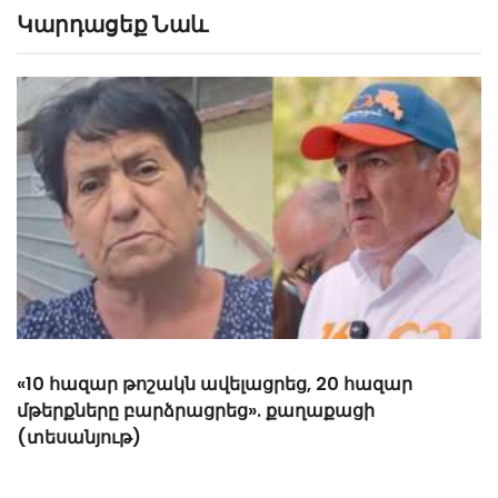
Կարդացեք Նաև
«Հիշեցի՞ք մեզ, ձեր սանիկներն ենք». աղջիկները՝
Նիկոլ Փաշինյանին