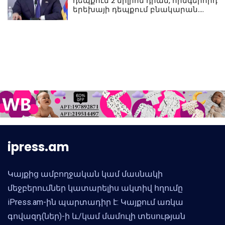
դեպքում 2 միլիոն դրամ, հինգերորդ
երեխայի դեպքում բնակարան.
Սամվել Կարապետյան
ipress.am
Կայքից ամբողջական կամ մասնակի
մեջբերումներ կատարելիս ակտիվ հղումը
iPress.am-ին պարտադիր է: Կայքում առկա
գովազդ(ներ)-ի և/կամ մամուլի տեսության