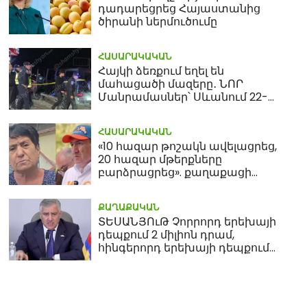
դադարեցրեց Հայաստանից
ծիրանի ներմուծումը
ՀԱՍԱՐԱԿԱԿԱՆ
Հայկի ձեռքում եղել են
մահացածի մազերը․ ՆՈՐ
Մանրամասներ՝ Սևանում 22-
ամյա հղի կնոջ մահվան դեպքից
ՀԱՍԱՐԱԿԱԿԱՆ
«10 հազար թոշակն ավելացրեց,
20 հազար մթերքները
բարձրացրեց». քաղաքացի
(տեսանյութ)
ՔԱՂԱՔԱԿԱՆ
ՏԵՍԱՆՅՈւԹ Չորրորդ երեխայի
դեպքում 2 միլիոն դրամ,
հինգերորդ երեխայի դեպքում
բնակարան. Սամվել
Կարապետյան