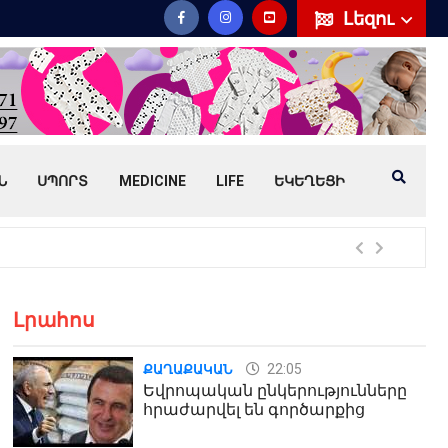
Լեզու
Ն
ՍՊՈՐՏ
MEDICINE
LIFE
ԵԿԵՂԵՑԻ
Հայ
Լրահոս
22:05
ՔԱՂԱՔԱԿԱՆ
Եվրոպական ընկերությունները
հրաժարվել են գործարքից