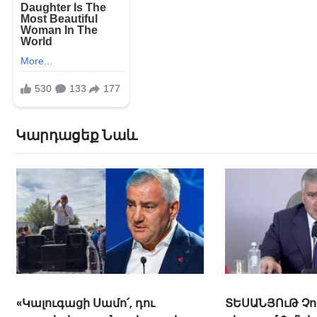
Կարդացեք Նաև
«Կալուգացի Սամո՛, դու
ՏԵՍԱՆՅՈւԹ Չո