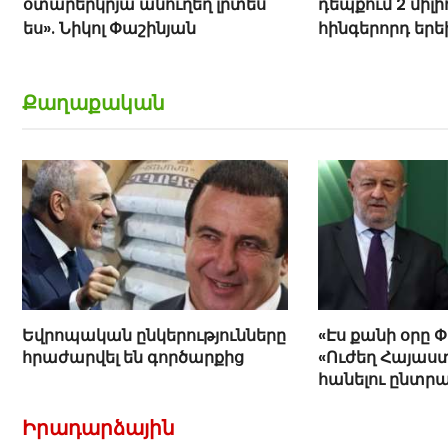
օտարերկրյա անուղեղ լրտես
դեպքում 2 միլի
ես». Նիկոլ Փաշինյան
հինգերորդ եր
բնակարան. Սա
Կարապետյան
Քաղաքական
Եվրոպական ընկերությունները
«Էս քանի օրը 
հրաժարվել են գործարքից
«Ուժեղ Հայաստ
հանելու ընտր
Հովիկ Աղազար
Իրադարձային