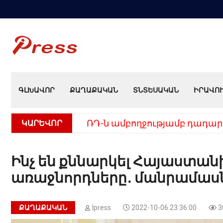
ԳԼԽԱՎՈՐ
ՔԱՂԱՔԱԿԱՆ
ՏՆՏԵՍԱԿԱՆ
ԻՐԱՎՈ
ԿԱՐԵՎՈՐ
ՌԴ-ն ամբողջությամբ դադար
Ինչ են քննարկել Հայաստանի
առաջնորդները․ մանրամաս
ՔԱՂԱՔԱԿԱՆ
Ipress
2022-10-06 23:36:00
3