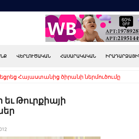
ՒՆՔ
ՎԵՐԼՈՒԾԱԿԱՆ
ՀԱՍԱՐԱԿԱԿԱՆ
ԻՐԱԴԱՐՁԱՅԻ
եցրեց Հայաստանից ծիրանի ներմուծումը
 եւ Թուրքիայի
ներ
012