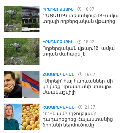
18:07
ԻՐԱԴԱՐՁԱՅԻՆ
ԲԱՑԱՌԻԿ տեսանյութ 18-ամյա
տղայի ողբերգական վթարից
18:02
ԻՐԱԴԱՐՁԱՅԻՆ
Ողբերգական վթար. 18-ամյա
տղան մահացել է
16:07
ՀԱՍԱՐԱԿԱԿԱՆ
«Սիրելի՛ հայ հարևաններ, մի՛
կրկնեք Վրաստանի սխալը»․
Սաակաշվիլի
21:37
ՀԱՍԱՐԱԿԱԿԱՆ
ՌԴ-ն ամբողջությամբ
դադարեցրեց Հայաստանից
ծիրանի ներմուծումը