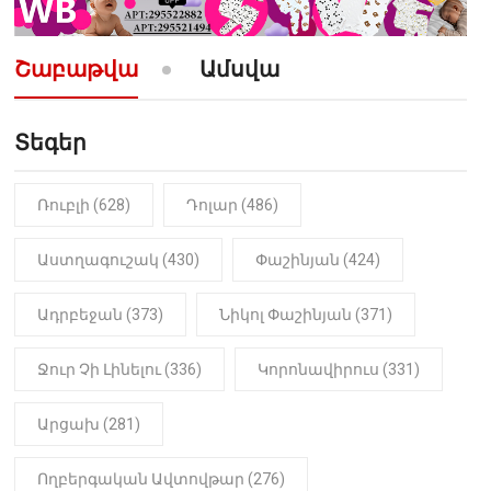
10:52
ՔԱՂԱՔԱԿԱՆ
«Լեզվիդ տալու փոխարեն
արտաբերիր այս երկու
Շաբաթվա
Ամսվա
նախադասությունը»․ Իշխան
Սաղաթելյան (տեսանյութ)
Տեգեր
10:41
ՔԱՂԱՔԱԿԱՆ
«Կալուգացի Սամո՛, դու
օտարերկրյա անուղեղ լրտես ես».
Նիկոլ Փաշինյան
Ռուբլի (628)
Դոլար (486)
22:01
ԻՐԱԴԱՐՁԱՅԻՆ
Աստղագուշակ (430)
Փաշինյան (424)
«Նուբարաշեն» ՔԿՀ-ում
հայտնաբերվել է
Ադրբեջան (373)
Նիկոլ Փաշինյան (371)
մանկապղծության համար
դատապարտված տղամարդու
մարմինը
Ջուր Չի Լինելու (336)
Կորոնավիրուս (331)
Արցախ (281)
Ողբերգական Ավտովթար (276)