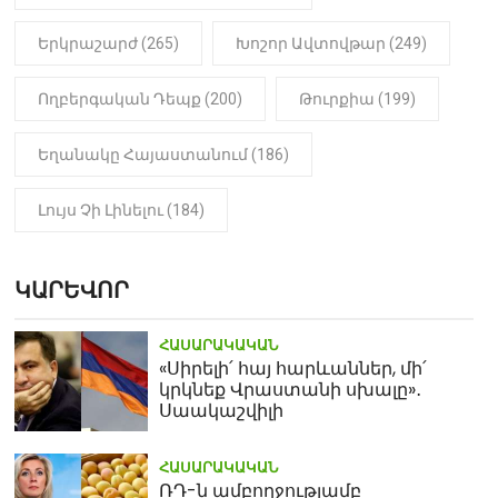
Երկրաշարժ (265)
Խոշոր Ավտովթար (249)
Ողբերգական Դեպք (200)
Թուրքիա (199)
Եղանակը Հայաստանում (186)
Լույս Չի Լինելու (184)
ԿԱՐԵՎՈՐ
ՀԱՍԱՐԱԿԱԿԱՆ
«Սիրելի՛ հայ հարևաններ, մի՛
կրկնեք Վրաստանի սխալը»․
Սաակաշվիլի
ՀԱՍԱՐԱԿԱԿԱՆ
ՌԴ-ն ամբողջությամբ