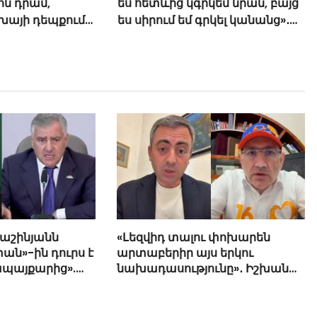
ոն դրամ,
ես հետևից կգրկեմ նրան, բայց
եխայի դեպքում
ես սիրում եմ գրկել կանանց»․
մվել
Ռուբեն Հայրապետյան
Փաշինյանն
«Լեզվիդ տալու փոխարեն
ան»-ին դուրս է
արտաբերիր այս երկու
ապայքարից».
նախադասությունը»․ Իշխան
յան
Սաղաթելյան (տեսանյութ)