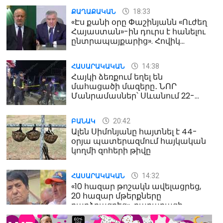
18:33
ՔԱՂԱՔԱԿԱՆ
«Էս քանի օրը Փաշինյանն «Ուժեղ
Հայաստան»-ին դուրս է հանելու
ընտրապայքարից». Հովիկ
Աղազարյան
14:38
ՀԱՍԱՐԱԿԱԿԱՆ
Հայկի ձեռքում եղել են
մահացածի մազերը․ ՆՈՐ
Մանրամասներ՝ Սևանում 22-
ամյա հղի կնոջ մահվան դեպքից
20:42
ԲԱՆԱԿ
Ալեն Սիմոնյանը հայտնել է 44-
օրյա պատերազմում հայկական
կողմի զոհերի թիվը
14:32
ՀԱՍԱՐԱԿԱԿԱՆ
«10 հազար թոշակն ավելացրեց,
20 հազար մթերքները
բարձրացրեց». քաղաքացի
(տեսանյութ)