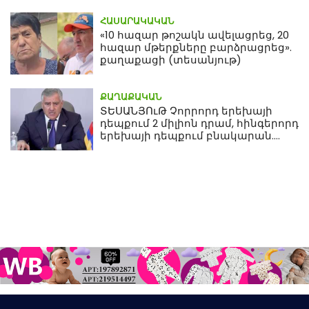
ՀԱՍԱՐԱԿԱԿԱՆ
«10 հազար թոշակն ավելացրեց, 20
հազար մթերքները բարձրացրեց».
քաղաքացի (տեսանյութ)
ՔԱՂԱՔԱԿԱՆ
ՏԵՍԱՆՅՈւԹ Չորրորդ երեխայի
դեպքում 2 միլիոն դրամ, հինգերորդ
երեխայի դեպքում բնակարան.
Սամվել Կարապետյան