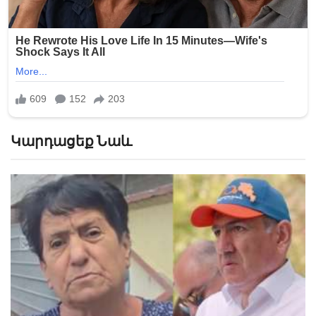
Կարդացեք Նաև