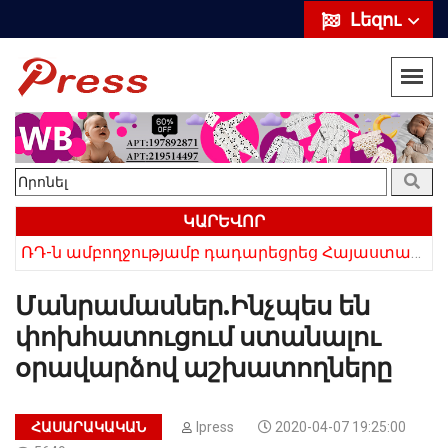
Լեզու
ԿԱՐԵՎՈՐ
ՌԴ-ն ամբողջությամբ դադարեցրեց Հայաստանից ծիրանի ներմուծումը
Մանրամասներ.Ինչպես են
փոխհատուցում ստանալու
օրավարձով աշխատողները
ՀԱՍԱՐԱԿԱԿԱՆ
Ipress
2020-04-07 19:25:00