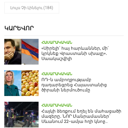
Լույս Չի Լինելու (184)
ԿԱՐԵՎՈՐ
ՀԱՍԱՐԱԿԱԿԱՆ
«Սիրելի՛ հայ հարևաններ, մի՛
կրկնեք Վրաստանի սխալը»․
Սաակաշվիլի
ՀԱՍԱՐԱԿԱԿԱՆ
ՌԴ-ն ամբողջությամբ
դադարեցրեց Հայաստանից
ծիրանի ներմուծումը
ՀԱՍԱՐԱԿԱԿԱՆ
Հայկի ձեռքում եղել են մահացածի
մազերը․ ՆՈՐ Մանրամասներ՝
Սևանում 22-ամյա հղի կնոջ
մահվան դեպքից