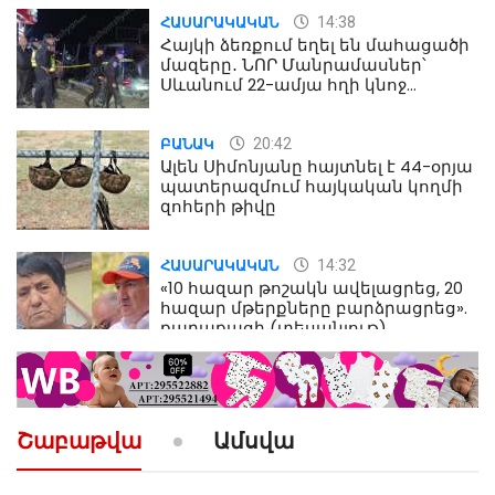
14:38
ՀԱՍԱՐԱԿԱԿԱՆ
Հայկի ձեռքում եղել են մահացածի
մազերը․ ՆՈՐ Մանրամասներ՝
Սևանում 22-ամյա հղի կնոջ
մահվան դեպքից
20:42
ԲԱՆԱԿ
Ալեն Սիմոնյանը հայտնել է 44-օրյա
պատերազմում հայկական կողմի
զոհերի թիվը
14:32
ՀԱՍԱՐԱԿԱԿԱՆ
«10 հազար թոշակն ավելացրեց, 20
հազար մթերքները բարձրացրեց».
քաղաքացի (տեսանյութ)
10:52
ՔԱՂԱՔԱԿԱՆ
«Լեզվիդ տալու փոխարեն
արտաբերիր այս երկու
Շաբաթվա
Ամսվա
նախադասությունը»․ Իշխան
Սաղաթելյան (տեսանյութ)