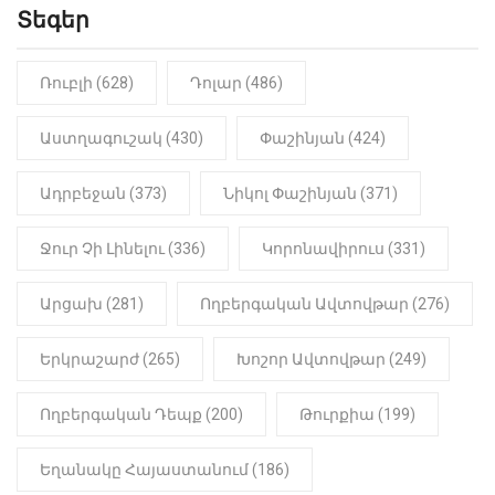
Տեգեր
10:41
ՔԱՂԱՔԱԿԱՆ
«Կալուգացի Սամո՛, դու
օտարերկրյա անուղեղ լրտես ես».
Նիկոլ Փաշինյան
Ռուբլի (628)
Դոլար (486)
22:01
ԻՐԱԴԱՐՁԱՅԻՆ
Աստղագուշակ (430)
Փաշինյան (424)
«Նուբարաշեն» ՔԿՀ-ում
հայտնաբերվել է
Ադրբեջան (373)
Նիկոլ Փաշինյան (371)
մանկապղծության համար
դատապարտված տղամարդու
մարմինը
Ջուր Չի Լինելու (336)
Կորոնավիրուս (331)
Արցախ (281)
Ողբերգական Ավտովթար (276)
Երկրաշարժ (265)
Խոշոր Ավտովթար (249)
Ողբերգական Դեպք (200)
Թուրքիա (199)
Եղանակը Հայաստանում (186)