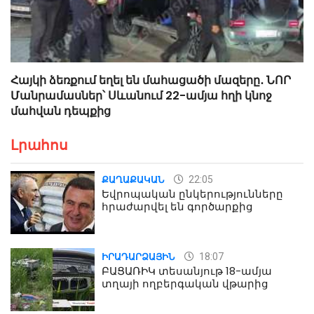
Հայկի ձեռքում եղել են մահացածի մազերը․ ՆՈՐ
Մանրամասներ՝ Սևանում 22-ամյա հղի կնոջ
մահվան դեպքից
Լրահոս
22:05
ՔԱՂԱՔԱԿԱՆ
Եվրոպական ընկերությունները
հրաժարվել են գործարքից
18:07
ԻՐԱԴԱՐՁԱՅԻՆ
ԲԱՑԱՌԻԿ տեսանյութ 18-ամյա
տղայի ողբերգական վթարից