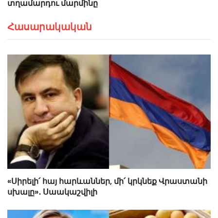
տղամարդու մարմինը
Հասարակական
«Սիրելի՛ հայ հարևաններ, մի՛ կրկնեք Վրաստանի
սխալը»․ Սաակաշվիլի