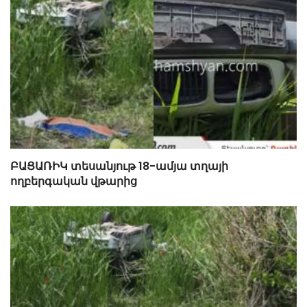
ԲԱՑԱՌԻԿ տեսանյութ 18-ամյա տղայի
ողբերգական վթարից