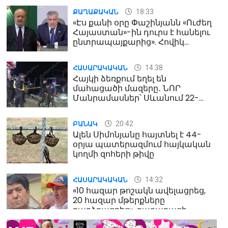
18:33
ՔԱՂԱՔԱԿԱՆ
«Էս քանի օրը Փաշինյանն «Ուժեղ
Հայաստան»-ին դուրս է հանելու
ընտրապայքարից». Հովիկ
Աղազարյան
14:38
ՀԱՍԱՐԱԿԱԿԱՆ
Հայկի ձեռքում եղել են
մահացածի մազերը․ ՆՈՐ
Մանրամասներ՝ Սևանում 22-
ամյա հղի կնոջ մահվան դեպքից
20:42
ԲԱՆԱԿ
Ալեն Սիմոնյանը հայտնել է 44-
օրյա պատերազմում հայկական
կողմի զոհերի թիվը
14:32
ՀԱՍԱՐԱԿԱԿԱՆ
«10 հազար թոշակն ավելացրեց,
20 հազար մթերքները
բարձրացրեց». քաղաքացի
(տեսանյութ)