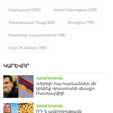
Երկրաշարժ (265)
Խոշոր Ավտովթար (249)
Ողբերգական Դեպք (200)
Թուրքիա (199)
Եղանակը Հայաստանում (186)
Լույս Չի Լինելու (184)
ԿԱՐԵՎՈՐ
ՀԱՍԱՐԱԿԱԿԱՆ
«Սիրելի՛ հայ հարևաններ, մի՛
կրկնեք Վրաստանի սխալը»․
Սաակաշվիլի
ՀԱՍԱՐԱԿԱԿԱՆ
ՌԴ-ն ամբողջությամբ