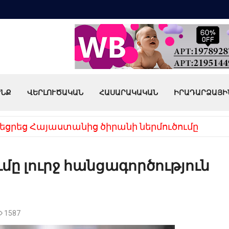
ՒՆՔ
ՎԵՐԼՈՒԾԱԿԱՆ
ՀԱՍԱՐԱԿԱԿԱՆ
ԻՐԱԴԱՐՁԱՅԻ
եցրեց Հայաստանից ծիրանի ներմուծումը
մը լուրջ հանցագործություն
1587