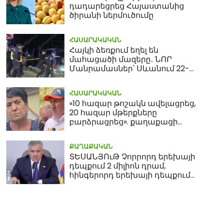
դադարեցրեց Հայաստանից
ծիրանի ներմուծումը
ՀԱՍԱՐԱԿԱԿԱՆ
Հայկի ձեռքում եղել են
մահացածի մազերը․ ՆՈՐ
Մանրամասներ՝ Սևանում 22-
ամյա հղի կնոջ մահվան դեպքից
ՀԱՍԱՐԱԿԱԿԱՆ
«10 հազար թոշակն ավելացրեց,
20 հազար մթերքները
բարձրացրեց». քաղաքացի
(տեսանյութ)
ՔԱՂԱՔԱԿԱՆ
ՏԵՍԱՆՅՈւԹ Չորրորդ երեխայի
դեպքում 2 միլիոն դրամ,
հինգերորդ երեխայի դեպքում
բնակարան. Սամվել
Կարապետյան