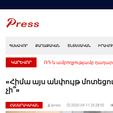
ԳԼԽԱՎՈՐ
ՔԱՂԱՔԱԿԱՆ
ՏՆՏԵՍԱԿԱՆ
ԻՐԱՎՈ
ԿԱՐԵՎՈՐ
ՌԴ-ն ամբողջությամբ դադար
«Հիմա այս անփույթ մոտեցու
չի՞»
ՀԱՍԱՐԱԿԱԿԱՆ
Ipress
2020-04-11 20:28:00