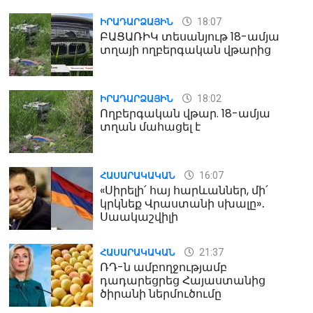
18:07
ԻՐԱԴԱՐՁԱՅԻՆ
ԲԱՑԱՌԻԿ տեսանյութ 18-ամյա
տղայի ողբերգական վթարից
18:02
ԻՐԱԴԱՐՁԱՅԻՆ
Ողբերգական վթար. 18-ամյա
տղան մահացել է
16:07
ՀԱՍԱՐԱԿԱԿԱՆ
«Սիրելի՛ հայ հարևաններ, մի՛
կրկնեք Վրաստանի սխալը»․
Սաակաշվիլի
21:37
ՀԱՍԱՐԱԿԱԿԱՆ
ՌԴ-ն ամբողջությամբ
դադարեցրեց Հայաստանից
ծիրանի ներմուծումը