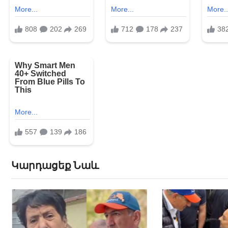
Կարդացեք Նաև