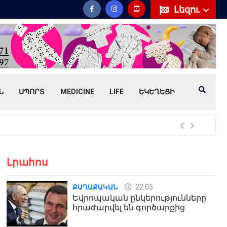
Լեզու
Ն
ՍՊՈՐՏ
MEDICINE
LIFE
ԵԿԵՂԵՑԻ
Հայ
Լրահոս
22:05
ՔԱՂԱՔԱԿԱՆ
Եվրոպական ընկերությունները
հրաժարվել են գործարքից