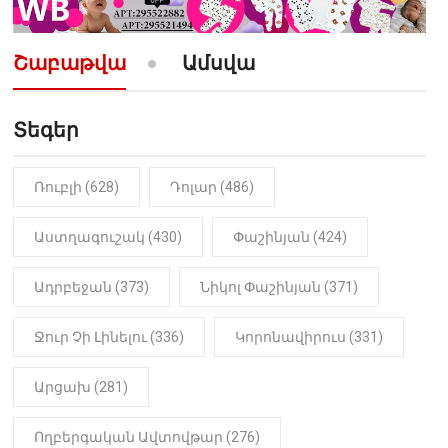
10:52
ՔԱՂԱՔԱԿԱՆ
«Լեզվիդ տալու փոխարեն
արտաբերիր այս երկու
Շաբաթվա
Ամսվա
նախադասությունը»․ Իշխան
Սաղաթելյան (տեսանյութ)
Տեգեր
10:41
ՔԱՂԱՔԱԿԱՆ
«Կալուգացի Սամո՛, դու
օտարերկրյա անուղեղ լրտես ես».
Նիկոլ Փաշինյան
Ռուբլի (628)
Դոլար (486)
22:01
ԻՐԱԴԱՐՁԱՅԻՆ
Աստղագուշակ (430)
Փաշինյան (424)
«Նուբարաշեն» ՔԿՀ-ում
հայտնաբերվել է
Ադրբեջան (373)
Նիկոլ Փաշինյան (371)
մանկապղծության համար
դատապարտված տղամարդու
մարմինը
Ջուր Չի Լինելու (336)
Կորոնավիրուս (331)
Արցախ (281)
Ողբերգական Ավտովթար (276)