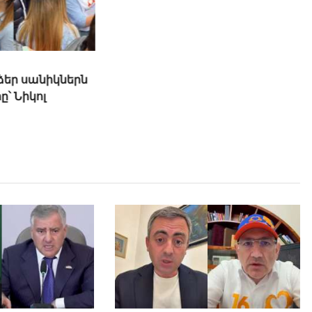
 ձեր սանիկներն
Հայտնի մարմնավաճառն էլ է
ը՝ Նիկոլ
աջակցում Փաշինյանին