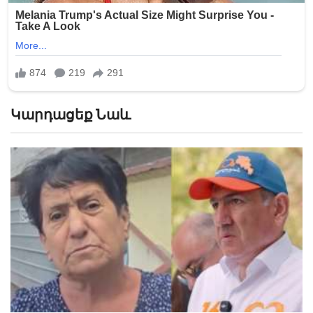
Կարդացեք Նաև
«Հիշեցի՞ք մեզ, ձեր սանիկներն ենք». աղջիկները
Նիկոլ Փաշինյանին