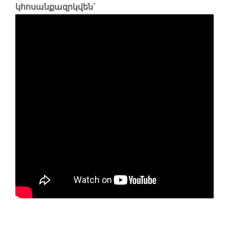
կհոսանքազրկվեն`