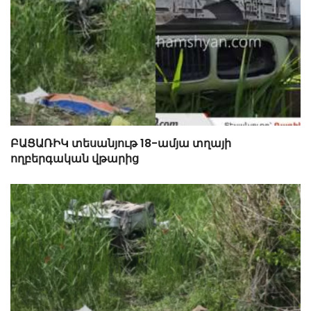
ԲԱՑԱՌԻԿ տեսանյութ 18-ամյա տղայի
ողբերգական վթարից