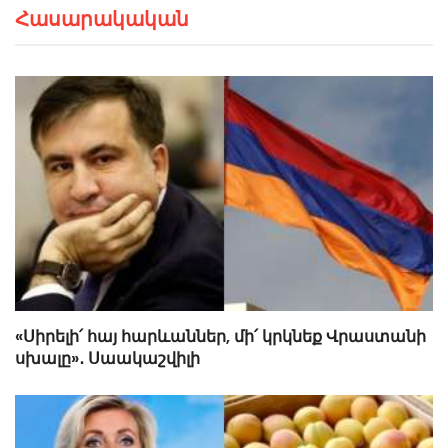
Հասարակական
«Սիրելի՛ հայ հարևաններ, մի՛ կրկնեք Վրաստանի
սխալը»․ Սաակաշվիլի