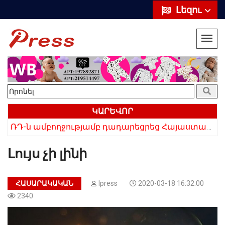
Լեզու
ԿԱՐԵՎՈՐ
ՌԴ-ն ամբողջությամբ դադարեցրեց Հայաստանից ծիրանի ներմուծումը
Հայկի ձեռքում եղել են մահացածի մազերը․ ՆՈՐ Մանրամասներ՝ Սևանում 22-ամյա հղի կնոջ մահվան դեպքից
Լույս չի լինի
ՀԱՍԱՐԱԿԱԿԱՆ
Ipress
2020-03-18 16:32:00
2340