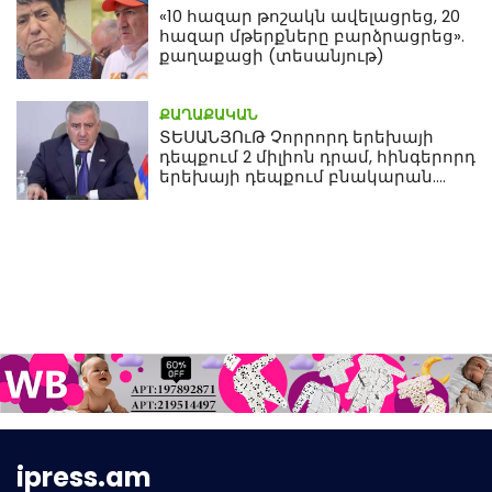
«10 հազար թոշակն ավելացրեց, 20
հազար մթերքները բարձրացրեց».
քաղաքացի (տեսանյութ)
ՔԱՂԱՔԱԿԱՆ
ՏԵՍԱՆՅՈւԹ Չորրորդ երեխայի
դեպքում 2 միլիոն դրամ, հինգերորդ
երեխայի դեպքում բնակարան.
Սամվել Կարապետյան
ipress.am