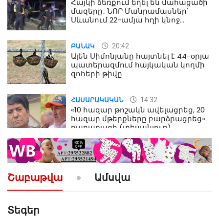
Հայկի ձեռքում եղել են մահացածի
մազերը․ ՆՈՐ Մանրամասներ՝
Սևանում 22-ամյա հղի կնոջ
մահվան դեպքից
20:42
ԲԱՆԱԿ
Ալեն Սիմոնյանը հայտնել է 44-օրյա
պատերազմում հայկական կողմի
զոհերի թիվը
14:32
ՀԱՍԱՐԱԿԱԿԱՆ
«10 հազար թոշակն ավելացրեց, 20
հազար մթերքները բարձրացրեց».
քաղաքացի (տեսանյութ)
10:52
ՔԱՂԱՔԱԿԱՆ
«Լեզվիդ տալու փոխարեն
արտաբերիր այս երկու
Շաբաթվա
Ամսվա
նախադասությունը»․ Իշխան
Սաղաթելյան (տեսանյութ)
Տեգեր
10:41
ՔԱՂԱՔԱԿԱՆ
«Կալուգացի Սամո՛, դու