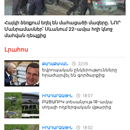
Հայկի ձեռքում եղել են մահացածի մազերը․ ՆՈՐ
Մանրամասներ՝ Սևանում 22-ամյա հղի կնոջ
մահվան դեպքից
Լրահոս
22:05
ՔԱՂԱՔԱԿԱՆ
Եվրոպական ընկերությունները
հրաժարվել են գործարքից
18:07
ԻՐԱԴԱՐՁԱՅԻՆ
ԲԱՑԱՌԻԿ տեսանյութ 18-ամյա
տղայի ողբերգական վթարից
18:02
ԻՐԱԴԱՐՁԱՅԻՆ