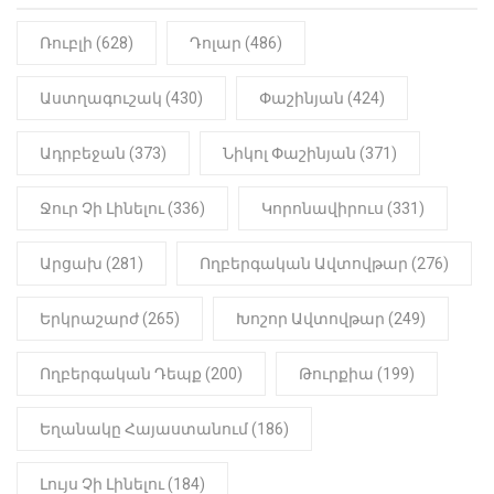
օտարերկրյա անուղեղ լրտես ես».
Նիկոլ Փաշինյան
Ռուբլի (628)
Դոլար (486)
22:01
ԻՐԱԴԱՐՁԱՅԻՆ
Աստղագուշակ (430)
Փաշինյան (424)
«Նուբարաշեն» ՔԿՀ-ում
հայտնաբերվել է
Ադրբեջան (373)
Նիկոլ Փաշինյան (371)
մանկապղծության համար
դատապարտված տղամարդու
մարմինը
Ջուր Չի Լինելու (336)
Կորոնավիրուս (331)
Արցախ (281)
Ողբերգական Ավտովթար (276)
Երկրաշարժ (265)
Խոշոր Ավտովթար (249)
Ողբերգական Դեպք (200)
Թուրքիա (199)
Եղանակը Հայաստանում (186)
Լույս Չի Լինելու (184)