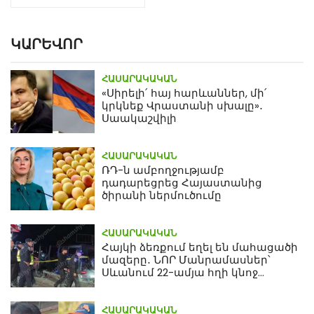
ԿԱՐԵՎՈՐ
ՀԱՍԱՐԱԿԱԿԱՆ
«Սիրելի՛ հայ հարևաններ, մի՛
կրկնեք Վրաստանի սխալը»․
Սաակաշվիլի
ՀԱՍԱՐԱԿԱԿԱՆ
ՌԴ-ն ամբողջությամբ
դադարեցրեց Հայաստանից
ծիրանի ներմուծումը
ՀԱՍԱՐԱԿԱԿԱՆ
Հայկի ձեռքում եղել են մահացածի
մազերը․ ՆՈՐ Մանրամասներ՝
Սևանում 22-ամյա հղի կնոջ
մահվան դեպքից
ՀԱՍԱՐԱԿԱԿԱՆ