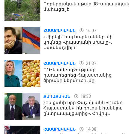
Ողբերգական վթար. 18-ամյա տղան
մահացել է
16:07
ՀԱՍԱՐԱԿԱԿԱՆ
«Սիրելի՛ հայ հարևաններ, մի՛
կրկնեք Վրաստանի սխալը»․
Սաակաշվիլի
21:37
ՀԱՍԱՐԱԿԱԿԱՆ
ՌԴ-ն ամբողջությամբ
դադարեցրեց Հայաստանից
ծիրանի ներմուծումը
18:33
ՔԱՂԱՔԱԿԱՆ
«Էս քանի օրը Փաշինյանն «Ուժեղ
Հայաստան»-ին դուրս է հանելու
ընտրապայքարից». Հովիկ
Աղազարյան
14:38
ՀԱՍԱՐԱԿԱԿԱՆ