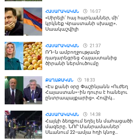
16:07
ՀԱՍԱՐԱԿԱԿԱՆ
«Սիրելի՛ հայ հարևաններ, մի՛
կրկնեք Վրաստանի սխալը»․
Սաակաշվիլի
21:37
ՀԱՍԱՐԱԿԱԿԱՆ
ՌԴ-ն ամբողջությամբ
դադարեցրեց Հայաստանից
ծիրանի ներմուծումը
18:33
ՔԱՂԱՔԱԿԱՆ
«Էս քանի օրը Փաշինյանն «Ուժեղ
Հայաստան»-ին դուրս է հանելու
ընտրապայքարից». Հովիկ
Աղազարյան
14:38
ՀԱՍԱՐԱԿԱԿԱՆ
Հայկի ձեռքում եղել են մահացածի
մազերը․ ՆՈՐ Մանրամասներ՝
Սևանում 22-ամյա հղի կնոջ
մահվան դեպքից