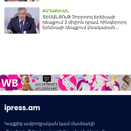
ՔԱՂԱՔԱԿԱՆ
ՏԵՍԱՆՅՈւԹ Չորրորդ երեխայի
դեպքում 2 միլիոն դրամ, հինգերորդ
երեխայի դեպքում բնակարան.
Սամվել Կարապետյան
ipress.am
Կայքից ամբողջական կամ մասնակի