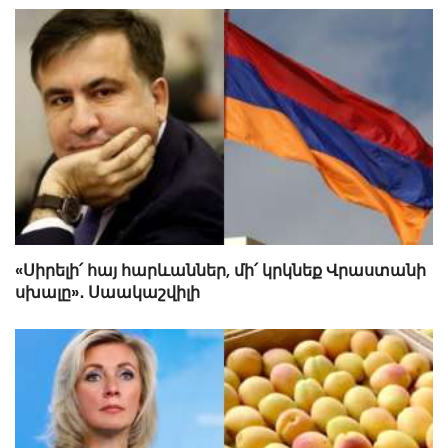
«Սիրելի՛ հայ հարևաններ, մի՛ կրկնեք Վրաստանի
սխալը»․ Սաակաշվիլի