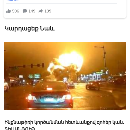
Կարդացեք Նաև
Հրապարակվել է Ֆիլադելֆիայում ինքնաթիռի
կործանման տեսանյութը