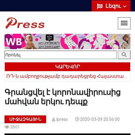
Լեզու
ԿԱՐԵՎՈՐ
ՌԴ-ն ամբողջությամբ դադարեցրեց Հայաստանից ծիրանի ներմուծումը
Հայկի ձեռքում եղել են մահացածի մազերը․ ՆՈՐ Մանրամասներ՝ Սևանում 22-ամյա հղի կնոջ մահվան դեպքից
Գրանցվել է կորոնավիրուսից
մահվան երկու դեպք
ՄԻՋԱԶԳԱՅԻՆ
Ipress
2020-03-09 20:56:00
2601