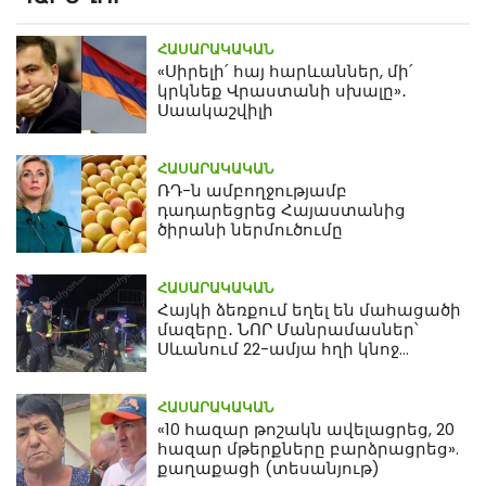
ՀԱՍԱՐԱԿԱԿԱՆ
«Սիրելի՛ հայ հարևաններ, մի՛
կրկնեք Վրաստանի սխալը»․
Սաակաշվիլի
ՀԱՍԱՐԱԿԱԿԱՆ
ՌԴ-ն ամբողջությամբ
դադարեցրեց Հայաստանից
ծիրանի ներմուծումը
ՀԱՍԱՐԱԿԱԿԱՆ
Հայկի ձեռքում եղել են մահացածի
մազերը․ ՆՈՐ Մանրամասներ՝
Սևանում 22-ամյա հղի կնոջ
մահվան դեպքից
ՀԱՍԱՐԱԿԱԿԱՆ
«10 հազար թոշակն ավելացրեց, 20
հազար մթերքները բարձրացրեց».
քաղաքացի (տեսանյութ)