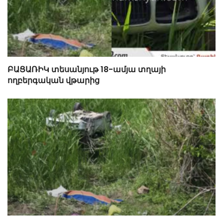
ԲԱՑԱՌԻԿ տեսանյութ 18-ամյա տղայի
ողբերգական վթարից