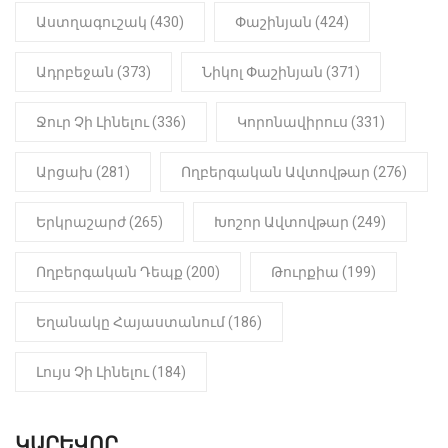
22:01
ԻՐԱԴԱՐՁԱՅԻՆ
Աստղագուշակ (430)
Փաշինյան (424)
«Նուբարաշեն» ՔԿՀ-ում
հայտնաբերվել է
Ադրբեջան (373)
Նիկոլ Փաշինյան (371)
մանկապղծության համար
դատապարտված տղամարդու
մարմինը
Ջուր Չի Լինելու (336)
Կորոնավիրուս (331)
Արցախ (281)
Ողբերգական Ավտովթար (276)
Երկրաշարժ (265)
Խոշոր Ավտովթար (249)
Ողբերգական Դեպք (200)
Թուրքիա (199)
Եղանակը Հայաստանում (186)
Լույս Չի Լինելու (184)
ԿԱՐԵՎՈՐ