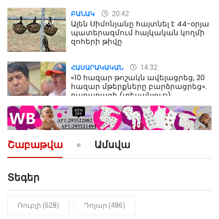
20:42
ԲԱՆԱԿ
Ալեն Սիմոնյանը հայտնել է 44-օրյա
պատերազմում հայկական կողմի
զոհերի թիվը
14:32
ՀԱՍԱՐԱԿԱԿԱՆ
«10 հազար թոշակն ավելացրեց, 20
հազար մթերքները բարձրացրեց».
քաղաքացի (տեսանյութ)
10:52
ՔԱՂԱՔԱԿԱՆ
«Լեզվիդ տալու փոխարեն
արտաբերիր այս երկու
Շաբաթվա
Ամսվա
նախադասությունը»․ Իշխան
Սաղաթելյան (տեսանյութ)
Տեգեր
10:41
ՔԱՂԱՔԱԿԱՆ
«Կալուգացի Սամո՛, դու
օտարերկրյա անուղեղ լրտես ես».
Նիկոլ Փաշինյան
Ռուբլի (628)
Դոլար (486)