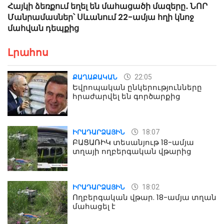
Հայկի ձեռքում եղել են մահացածի մազերը․ ՆՈՐ
Մանրամասներ՝ Սևանում 22-ամյա հղի կնոջ
մահվան դեպքից
Լրահոս
22:05
ՔԱՂԱՔԱԿԱՆ
Եվրոպական ընկերությունները
հրաժարվել են գործարքից
18:07
ԻՐԱԴԱՐՁԱՅԻՆ
ԲԱՑԱՌԻԿ տեսանյութ 18-ամյա
տղայի ողբերգական վթարից
18:02
ԻՐԱԴԱՐՁԱՅԻՆ
Ողբերգական վթար. 18-ամյա տղան
մահացել է