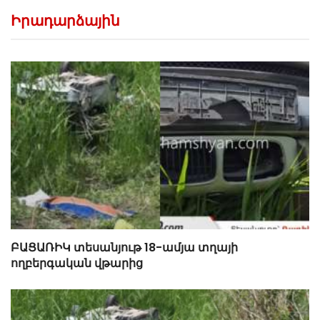
Իրադարձային
ԲԱՑԱՌԻԿ տեսանյութ 18-ամյա տղայի
ողբերգական վթարից