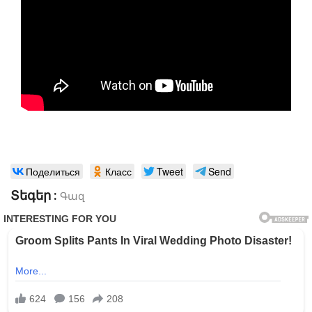
Поделиться
Класс
Tweet
Send
Տեգեր :
Գազ