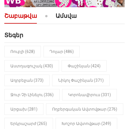
10:52
ՔԱՂԱՔԱԿԱՆ
«Լեզվիդ տալու փոխարեն
արտաբերիր այս երկու
Շաբաթվա
Ամսվա
նախադասությունը»․ Իշխան
Սաղաթելյան (տեսանյութ)
Տեգեր
10:41
ՔԱՂԱՔԱԿԱՆ
«Կալուգացի Սամո՛, դու
օտարերկրյա անուղեղ լրտես ես».
Նիկոլ Փաշինյան
Ռուբլի (628)
Դոլար (486)
22:01
ԻՐԱԴԱՐՁԱՅԻՆ
Աստղագուշակ (430)
Փաշինյան (424)
«Նուբարաշեն» ՔԿՀ-ում
հայտնաբերվել է
Ադրբեջան (373)
Նիկոլ Փաշինյան (371)
մանկապղծության համար
դատապարտված տղամարդու
մարմինը
Ջուր Չի Լինելու (336)
Կորոնավիրուս (331)
Արցախ (281)
Ողբերգական Ավտովթար (276)
Երկրաշարժ (265)
Խոշոր Ավտովթար (249)