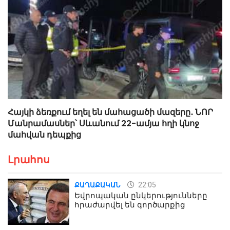
Հայկի ձեռքում եղել են մահացածի մազերը․ ՆՈՐ
Մանրամասներ՝ Սևանում 22-ամյա հղի կնոջ
մահվան դեպքից
Լրահոս
22:05
ՔԱՂԱՔԱԿԱՆ
Եվրոպական ընկերությունները
հրաժարվել են գործարքից