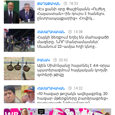
18:33
ՔԱՂԱՔԱԿԱՆ
«Էս քանի օրը Փաշինյանն «Ուժեղ
Հայաստան»-ին դուրս է հանելու
ընտրապայքարից». Հովիկ
Աղազարյան
14:38
ՀԱՍԱՐԱԿԱԿԱՆ
Հայկի ձեռքում եղել են մահացածի
մազերը․ ՆՈՐ Մանրամասներ՝
Սևանում 22-ամյա հղի կնոջ
մահվան դեպքից
20:42
ԲԱՆԱԿ
Ալեն Սիմոնյանը հայտնել է 44-օրյա
պատերազմում հայկական կողմի
զոհերի թիվը
14:32
ՀԱՍԱՐԱԿԱԿԱՆ
«10 հազար թոշակն ավելացրեց, 20
հազար մթերքները բարձրացրեց».
քաղաքացի (տեսանյութ)