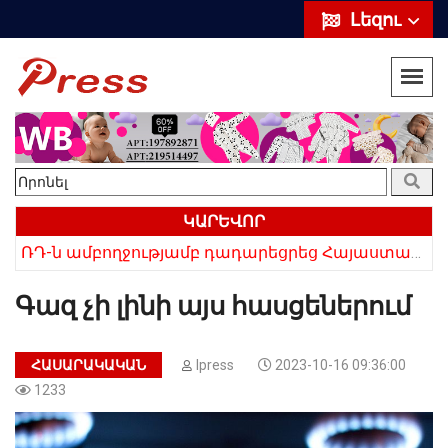
Լեզու
ԿԱՐԵՎՈՐ
ՌԴ-ն ամբողջությամբ դադարեցրեց Հայաստանից ծիրանի ներմուծումը
Հայկի ձեռքում եղել են մահացածի մազերը․ ՆՈՐ Մանրամասներ՝ Սևանում 22-ամյա հղի կնոջ մահվան դեպքից
Գազ չի լինի այս հասցեներում
ՀԱՍԱՐԱԿԱԿԱՆ
Ipress
2023-10-16 09:36:00
1233