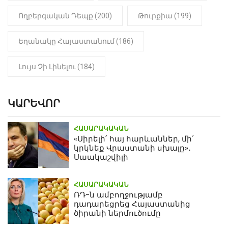
Ողբերգական Դեպք (200)
Թուրքիա (199)
Եղանակը Հայաստանում (186)
Լույս Չի Լինելու (184)
ԿԱՐԵՎՈՐ
ՀԱՍԱՐԱԿԱԿԱՆ
«Սիրելի՛ հայ հարևաններ, մի՛
կրկնեք Վրաստանի սխալը»․
Սաակաշվիլի
ՀԱՍԱՐԱԿԱԿԱՆ
ՌԴ-ն ամբողջությամբ
դադարեցրեց Հայաստանից
ծիրանի ներմուծումը