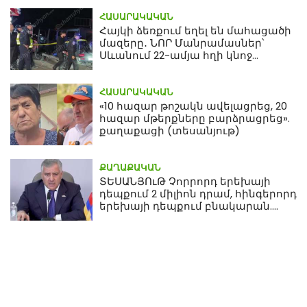
ՀԱՍԱՐԱԿԱԿԱՆ
Հայկի ձեռքում եղել են մահացածի
մազերը․ ՆՈՐ Մանրամասներ՝
Սևանում 22-ամյա հղի կնոջ
մահվան դեպքից
ՀԱՍԱՐԱԿԱԿԱՆ
«10 հազար թոշակն ավելացրեց, 20
հազար մթերքները բարձրացրեց».
քաղաքացի (տեսանյութ)
ՔԱՂԱՔԱԿԱՆ
ՏԵՍԱՆՅՈւԹ Չորրորդ երեխայի
դեպքում 2 միլիոն դրամ, հինգերորդ
երեխայի դեպքում բնակարան.
Սամվել Կարապետյան