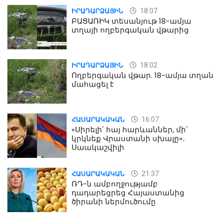
18:07
ԻՐԱԴԱՐՁԱՅԻՆ
ԲԱՑԱՌԻԿ տեսանյութ 18-ամյա
տղայի ողբերգական վթարից
18:02
ԻՐԱԴԱՐՁԱՅԻՆ
Ողբերգական վթար. 18-ամյա տղան
մահացել է
16:07
ՀԱՍԱՐԱԿԱԿԱՆ
«Սիրելի՛ հայ հարևաններ, մի՛
կրկնեք Վրաստանի սխալը»․
Սաակաշվիլի
21:37
ՀԱՍԱՐԱԿԱԿԱՆ
ՌԴ-ն ամբողջությամբ
դադարեցրեց Հայաստանից
ծիրանի ներմուծումը