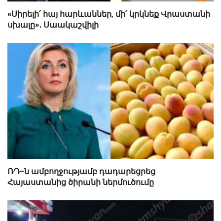
«Սիրելի՛ հայ հարևաններ, մի՛ կրկնեք Վրաստանի
սխալը»․ Սաակաշվիլի
ՌԴ-ն ամբողջությամբ դադարեցրեց
Հայաստանից ծիրանի ներմուծումը