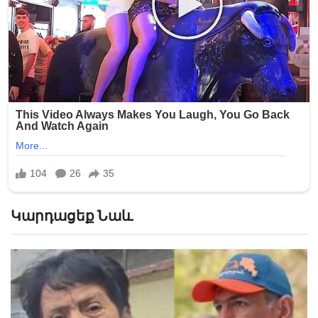
Կարդացեք Նաև
«Հիշեցի՞ք մեզ, ձեր սանիկներն ենք». աղջիկները՝
Նիկոլ Փաշինյանին