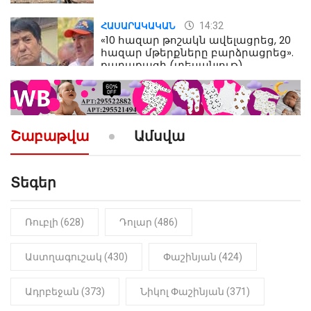
14:32
ՀԱՍԱՐԱԿԱԿԱՆ
«10 հազար թոշակն ավելացրեց, 20
հազար մթերքները բարձրացրեց».
քաղաքացի (տեսանյութ)
10:52
ՔԱՂԱՔԱԿԱՆ
«Լեզվիդ տալու փոխարեն
արտաբերիր այս երկու
Շաբաթվա
Ամսվա
նախադասությունը»․ Իշխան
Սաղաթելյան (տեսանյութ)
Տեգեր
10:41
ՔԱՂԱՔԱԿԱՆ
«Կալուգացի Սամո՛, դու
օտարերկրյա անուղեղ լրտես ես».
Նիկոլ Փաշինյան
Ռուբլի (628)
Դոլար (486)
22:01
ԻՐԱԴԱՐՁԱՅԻՆ
Աստղագուշակ (430)
Փաշինյան (424)
«Նուբարաշեն» ՔԿՀ-ում
հայտնաբերվել է
Ադրբեջան (373)
Նիկոլ Փաշինյան (371)
մանկապղծության համար
դատապարտված տղամարդու