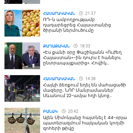
21:37
ՀԱՍԱՐԱԿԱԿԱՆ
ՌԴ-ն ամբողջությամբ
դադարեցրեց Հայաստանից
ծիրանի ներմուծումը
18:33
ՔԱՂԱՔԱԿԱՆ
«Էս քանի օրը Փաշինյանն «Ուժեղ
Հայաստան»-ին դուրս է հանելու
ընտրապայքարից». Հովիկ
Աղազարյան
14:38
ՀԱՍԱՐԱԿԱԿԱՆ
Հայկի ձեռքում եղել են մահացածի
մազերը․ ՆՈՐ Մանրամասներ՝
Սևանում 22-ամյա հղի կնոջ
մահվան դեպքից
20:42
ԲԱՆԱԿ
Ալեն Սիմոնյանը հայտնել է 44-օրյա
պատերազմում հայկական կողմի
զոհերի թիվը