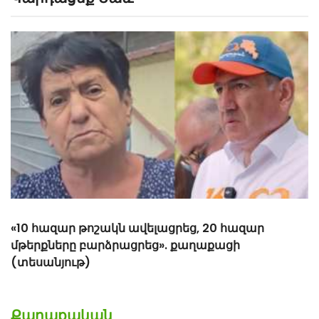
«Հիշեցի՞ք մեզ, ձեր սանիկներն ենք». աղջիկները՝
Նիկոլ Փաշինյանին
Քաղաքական