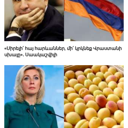
«Սիրելի՛ հայ հարևաններ, մի՛ կրկնեք Վրաստանի
սխալը»․ Սաակաշվիլի