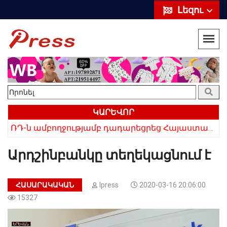
Լեզու
ԿԱՐԵՎՈՐ
ՌԴ-ն ամբողջությամբ դադարեցրեց Հայաստանից ծիրանի ներմուծումը
Հայկի ձեռքում եղել են մահացածի մազերը․ ՆՈՐ Մանրամասներ՝ Սևանում 22-ամյա հղի կնոջ մահվան դեպքից
Արդշինբանկը տեղեկացնում է
ՀԱՍԱՐԱԿԱԿԱՆ
Ipress
2020-03-16 20:06:00
15327