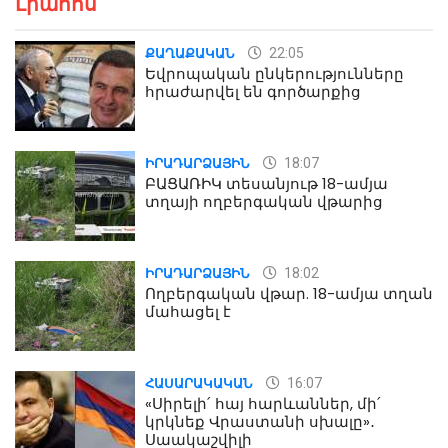
Լրահոս
22:05
ՔԱՂԱՔԱԿԱՆ
Եվրոպական ընկերությունները
հրաժարվել են գործարքից
18:07
ԻՐԱԴԱՐՁԱՅԻՆ
ԲԱՑԱՌԻԿ տեսանյութ 18-ամյա
տղայի ողբերգական վթարից
18:02
ԻՐԱԴԱՐՁԱՅԻՆ
Ողբերգական վթար. 18-ամյա տղան
մահացել է
16:07
ՀԱՍԱՐԱԿԱԿԱՆ
«Սիրելի՛ հայ հարևաններ, մի՛
կրկնեք Վրաստանի սխալը»․
Սաակաշվիլի