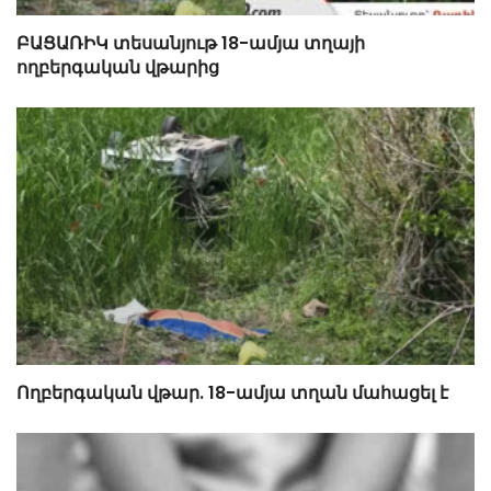
ԲԱՑԱՌԻԿ տեսանյութ 18-ամյա տղայի
ողբերգական վթարից
Ողբերգական վթար. 18-ամյա տղան մահացել է