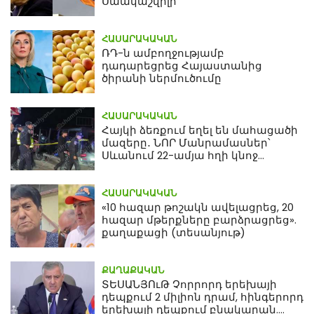
Սաակաշվիլի
ՀԱՍԱՐԱԿԱԿԱՆ
ՌԴ-ն ամբողջությամբ
դադարեցրեց Հայաստանից
ծիրանի ներմուծումը
ՀԱՍԱՐԱԿԱԿԱՆ
Հայկի ձեռքում եղել են մահացածի
մազերը․ ՆՈՐ Մանրամասներ՝
Սևանում 22-ամյա հղի կնոջ
մահվան դեպքից
ՀԱՍԱՐԱԿԱԿԱՆ
«10 հազար թոշակն ավելացրեց, 20
հազար մթերքները բարձրացրեց».
քաղաքացի (տեսանյութ)
ՔԱՂԱՔԱԿԱՆ
ՏԵՍԱՆՅՈւԹ Չորրորդ երեխայի
դեպքում 2 միլիոն դրամ, հինգերորդ
երեխայի դեպքում բնակարան.