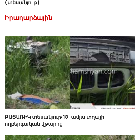
(տեսանյութ)
Իրադարձային
ԲԱՑԱՌԻԿ տեսանյութ 18-ամյա տղայի
ողբերգական վթարից