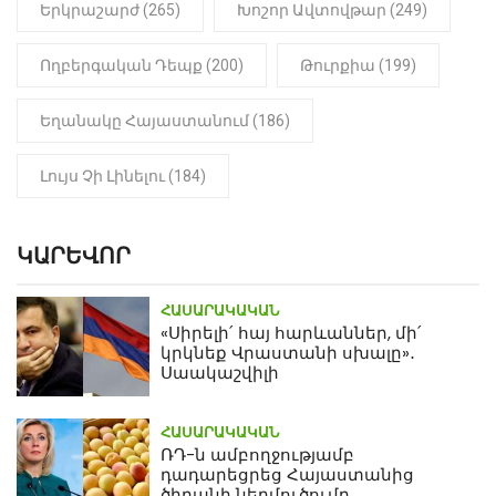
Երկրաշարժ (265)
Խոշոր Ավտովթար (249)
Ողբերգական Դեպք (200)
Թուրքիա (199)
Եղանակը Հայաստանում (186)
Լույս Չի Լինելու (184)
ԿԱՐԵՎՈՐ
ՀԱՍԱՐԱԿԱԿԱՆ
«Սիրելի՛ հայ հարևաններ, մի՛
կրկնեք Վրաստանի սխալը»․
Սաակաշվիլի
ՀԱՍԱՐԱԿԱԿԱՆ
ՌԴ-ն ամբողջությամբ
դադարեցրեց Հայաստանից
ծիրանի ներմուծումը