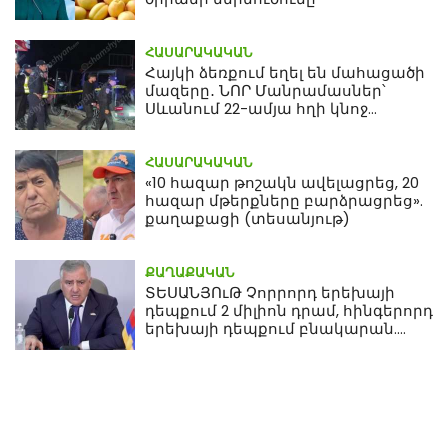
ՀԱՍԱՐԱԿԱԿԱՆ
Հայկի ձեռքում եղել են մահացածի
մազերը․ ՆՈՐ Մանրամասներ՝
Սևանում 22-ամյա հղի կնոջ
մահվան դեպքից
ՀԱՍԱՐԱԿԱԿԱՆ
«10 հազար թոշակն ավելացրեց, 20
հազար մթերքները բարձրացրեց».
քաղաքացի (տեսանյութ)
ՔԱՂԱՔԱԿԱՆ
ՏԵՍԱՆՅՈւԹ Չորրորդ երեխայի
դեպքում 2 միլիոն դրամ, հինգերորդ
երեխայի դեպքում բնակարան.
Սամվել Կարապետյան