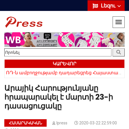
Լեզու
ԿԱՐԵՎՈՐ
ՌԴ-ն ամբողջությամբ դադարեցրեց Հայաստանից ծիրանի ներմուծումը
Հայկի ձեռքում եղել են մահացածի մազերը․ ՆՈՐ Մանրամասներ՝ Սևանում 22-ամյա հղի կնոջ մահվան դեպքից
Արայիկ Հարությունյանը
հրապարակել է մարտի 23-ի
դասացուցակը
ՀԱՍԱՐԱԿԱԿԱՆ
Ipress
2020-03-22 22:59:00