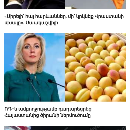
«Սիրելի՛ հայ հարևաններ, մի՛ կրկնեք Վրաստանի
սխալը»․ Սաակաշվիլի
ՌԴ-ն ամբողջությամբ դադարեցրեց
Հայաստանից ծիրանի ներմուծումը