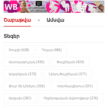
10:52
ՔԱՂԱՔԱԿԱՆ
«Լեզվիդ տալու փոխարեն
արտաբերիր այս երկու
Շաբաթվա
Ամսվա
նախադասությունը»․ Իշխան
Սաղաթելյան (տեսանյութ)
Տեգեր
10:41
ՔԱՂԱՔԱԿԱՆ
«Կալուգացի Սամո՛, դու
օտարերկրյա անուղեղ լրտես ես».
Նիկոլ Փաշինյան
Ռուբլի (628)
Դոլար (486)
22:01
ԻՐԱԴԱՐՁԱՅԻՆ
Աստղագուշակ (430)
Փաշինյան (424)
«Նուբարաշեն» ՔԿՀ-ում
հայտնաբերվել է
Ադրբեջան (373)
Նիկոլ Փաշինյան (371)
մանկապղծության համար
դատապարտված տղամարդու
մարմինը
Ջուր Չի Լինելու (336)
Կորոնավիրուս (331)
Արցախ (281)
Ողբերգական Ավտովթար (276)