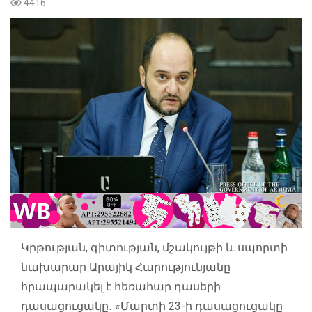
4416
Կրթության, գիտության, մշակույթի և սպորտի
նախարար Արայիկ Հարությունյանը
հրապարակել է հեռահար դասերի
դասացուցակը․ «Մարտի 23-ի դասացուցակը