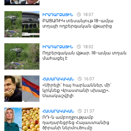
18:07
ԻՐԱԴԱՐՁԱՅԻՆ
ԲԱՑԱՌԻԿ տեսանյութ 18-ամյա
տղայի ողբերգական վթարից
18:02
ԻՐԱԴԱՐՁԱՅԻՆ
Ողբերգական վթար. 18-ամյա տղան
մահացել է
16:07
ՀԱՍԱՐԱԿԱԿԱՆ
«Սիրելի՛ հայ հարևաններ, մի՛
կրկնեք Վրաստանի սխալը»․
Սաակաշվիլի
21:37
ՀԱՍԱՐԱԿԱԿԱՆ
ՌԴ-ն ամբողջությամբ
դադարեցրեց Հայաստանից
ծիրանի ներմուծումը