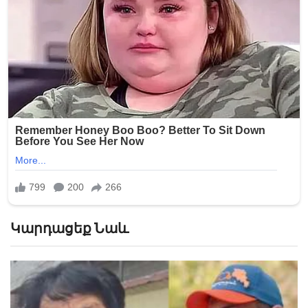
Կարդացեք Նաև
«Հիշեցի՞ք մեզ, ձեր սանիկներն ենք». աղջիկները՝
Նիկոլ Փաշինյանին