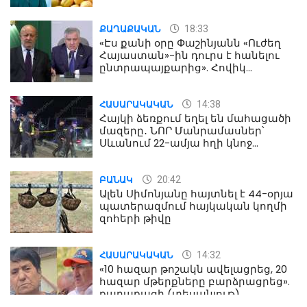
18:33
ՔԱՂԱՔԱԿԱՆ
«Էս քանի օրը Փաշինյանն «Ուժեղ
Հայաստան»-ին դուրս է հանելու
ընտրապայքարից». Հովիկ
Աղազարյան
14:38
ՀԱՍԱՐԱԿԱԿԱՆ
Հայկի ձեռքում եղել են մահացածի
մազերը․ ՆՈՐ Մանրամասներ՝
Սևանում 22-ամյա հղի կնոջ
մահվան դեպքից
20:42
ԲԱՆԱԿ
Ալեն Սիմոնյանը հայտնել է 44-օրյա
պատերազմում հայկական կողմի
զոհերի թիվը
14:32
ՀԱՍԱՐԱԿԱԿԱՆ
«10 հազար թոշակն ավելացրեց, 20
հազար մթերքները բարձրացրեց».
քաղաքացի (տեսանյութ)