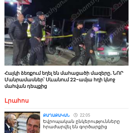
Հայկի ձեռքում եղել են մահացածի մազերը․ ՆՈՐ
Մանրամասներ՝ Սևանում 22-ամյա հղի կնոջ
մահվան դեպքից
Լրահոս
22:05
ՔԱՂԱՔԱԿԱՆ
Եվրոպական ընկերությունները
հրաժարվել են գործարքից