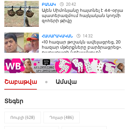
20:42
ԲԱՆԱԿ
Ալեն Սիմոնյանը հայտնել է 44-օրյա
պատերազմում հայկական կողմի
զոհերի թիվը
14:32
ՀԱՍԱՐԱԿԱԿԱՆ
«10 հազար թոշակն ավելացրեց, 20
հազար մթերքները բարձրացրեց».
քաղաքացի (տեսանյութ)
10:52
ՔԱՂԱՔԱԿԱՆ
«Լեզվիդ տալու փոխարեն
արտաբերիր այս երկու
Շաբաթվա
Ամսվա
նախադասությունը»․ Իշխան
Սաղաթելյան (տեսանյութ)
Տեգեր
10:41
ՔԱՂԱՔԱԿԱՆ
«Կալուգացի Սամո՛, դու
օտարերկրյա անուղեղ լրտես ես».
Նիկոլ Փաշինյան
Ռուբլի (628)
Դոլար (486)