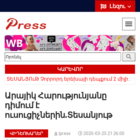
Լեզու
ԿԱՐԵՎՈՐ
«10 հազար թոշակն ավելացրեց, 20 հազար մթերքները բարձրացրեց». քաղաքացի (տեսանյութ)
ՏԵՍԱՆՅՈւԹ Չորրորդ երեխայի դեպքում 2 միլիոն դրամ, հինգերորդ երեխայի դեպքում բնակարան. Սամվել Կարապետյան
Արայիկ Հարությունյանը
դիմում է
ուսուցիչներին.Տեսանյութ
ՎԻԴԵՈԽԱՂԵՐ
Ipress
2020-03-25 21:26:00