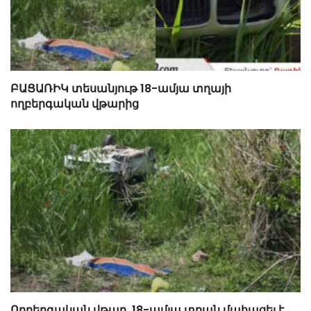
ԲԱՑԱՌԻԿ տեսանյութ 18-ամյա տղայի
ողբերգական վթարից
Ողբերգական վթար. 18-ամյա տղան մահացել է