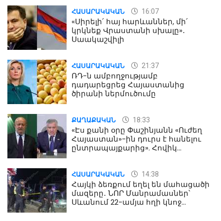
16:07
ՀԱՍԱՐԱԿԱԿԱՆ
«Սիրելի՛ հայ հարևաններ, մի՛
կրկնեք Վրաստանի սխալը»․
Սաակաշվիլի
21:37
ՀԱՍԱՐԱԿԱԿԱՆ
ՌԴ-ն ամբողջությամբ
դադարեցրեց Հայաստանից
ծիրանի ներմուծումը
18:33
ՔԱՂԱՔԱԿԱՆ
«Էս քանի օրը Փաշինյանն «Ուժեղ
Հայաստան»-ին դուրս է հանելու
ընտրապայքարից». Հովիկ
Աղազարյան
14:38
ՀԱՍԱՐԱԿԱԿԱՆ
Հայկի ձեռքում եղել են մահացածի
մազերը․ ՆՈՐ Մանրամասներ՝
Սևանում 22-ամյա հղի կնոջ
մահվան դեպքից