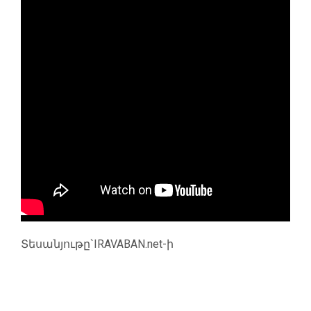
Տեսանյութը`IRAVABAN.net-ի