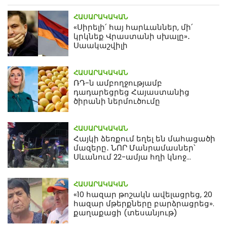
ՀԱՍԱՐԱԿԱԿԱՆ
«Սիրելի՛ հայ հարևաններ, մի՛
կրկնեք Վրաստանի սխալը»․
Սաակաշվիլի
ՀԱՍԱՐԱԿԱԿԱՆ
ՌԴ-ն ամբողջությամբ
դադարեցրեց Հայաստանից
ծիրանի ներմուծումը
ՀԱՍԱՐԱԿԱԿԱՆ
Հայկի ձեռքում եղել են մահացածի
մազերը․ ՆՈՐ Մանրամասներ՝
Սևանում 22-ամյա հղի կնոջ
մահվան դեպքից
ՀԱՍԱՐԱԿԱԿԱՆ
«10 հազար թոշակն ավելացրեց, 20
հազար մթերքները բարձրացրեց».
քաղաքացի (տեսանյութ)