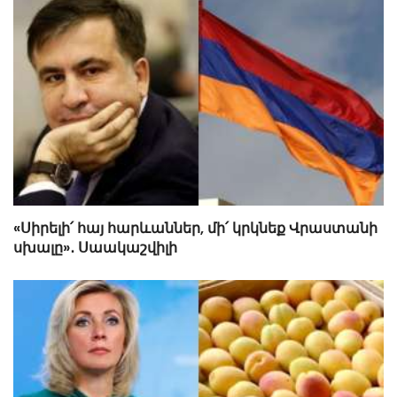
«Սիրելի՛ հայ հարևաններ, մի՛ կրկնեք Վրաստանի
սխալը»․ Սաակաշվիլի