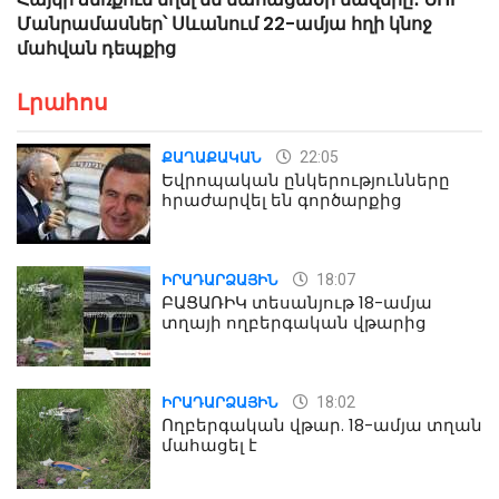
Մանրամասներ՝ Սևանում 22-ամյա հղի կնոջ
մահվան դեպքից
Լրահոս
22:05
ՔԱՂԱՔԱԿԱՆ
Եվրոպական ընկերությունները
հրաժարվել են գործարքից
18:07
ԻՐԱԴԱՐՁԱՅԻՆ
ԲԱՑԱՌԻԿ տեսանյութ 18-ամյա
տղայի ողբերգական վթարից
18:02
ԻՐԱԴԱՐՁԱՅԻՆ
Ողբերգական վթար. 18-ամյա տղան
մահացել է