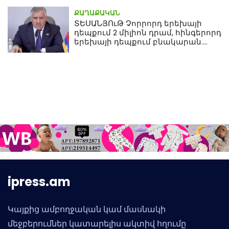
ՔԱՂԱՔԱԿԱՆ
ՏԵՍԱՆՅՈւԹ Չորրորդ երեխայի
դեպքում 2 միլիոն դրամ, հինգերորդ
երեխայի դեպքում բնակարան.
Սամվել Կարապետյան
ipress.am
Կայքից ամբողջական կամ մասնակի
մեջբերումներ կատարելիս ակտիվ հղումը