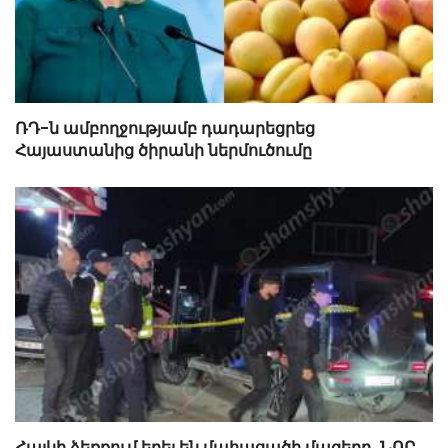
ՌԴ-ն ամբողջությամբ դադարեցրեց
Հայաստանից ծիրանի ներմուծումը
Հայկի ձեռքում եղել են մահացածի մազերը․ ՆՈՐ