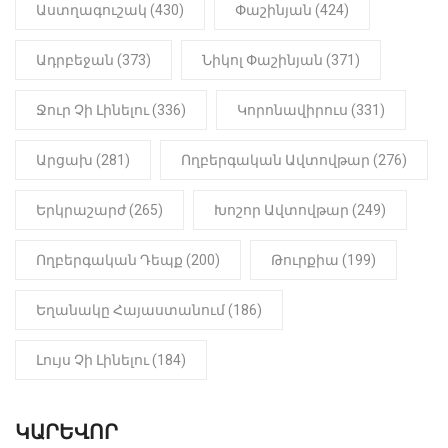
22:01
ԻՐԱԴԱՐՁԱՅԻՆ
Աստղագուշակ (430)
Փաշինյան (424)
«Նուբարաշեն» ՔԿՀ-ում
հայտնաբերվել է
Ադրբեջան (373)
Նիկոլ Փաշինյան (371)
մանկապղծության համար
դատապարտված տղամարդու
մարմինը
Ջուր Չի Լինելու (336)
Կորոնավիրուս (331)
Արցախ (281)
Ողբերգական Ավտովթար (276)
Երկրաշարժ (265)
Խոշոր Ավտովթար (249)
Ողբերգական Դեպք (200)
Թուրքիա (199)
Եղանակը Հայաստանում (186)
Լույս Չի Լինելու (184)
ԿԱՐԵՎՈՐ