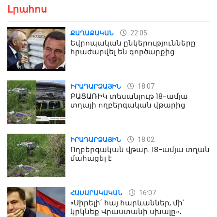
Լրահոս
22:05
ՔԱՂԱՔԱԿԱՆ
Եվրոպական ընկերությունները
հրաժարվել են գործարքից
18:07
ԻՐԱԴԱՐՁԱՅԻՆ
ԲԱՑԱՌԻԿ տեսանյութ 18-ամյա
տղայի ողբերգական վթարից
18:02
ԻՐԱԴԱՐՁԱՅԻՆ
Ողբերգական վթար. 18-ամյա տղան
մահացել է
16:07
ՀԱՍԱՐԱԿԱԿԱՆ
«Սիրելի՛ հայ հարևաններ, մի՛
կրկնեք Վրաստանի սխալը»․