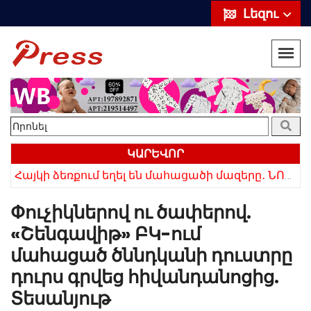
Լեզու
ԿԱՐԵՎՈՐ
ՌԴ-ն ամբողջությամբ դադարեցրեց Հայաստանից ծիրանի ներմուծումը
Հայկի ձեռքում եղել են մահացածի մազերը․ ՆՈՐ Մանրամասներ՝ Սևանում 22-ամյա հղի կնոջ մահվան դեպքից
Փուչիկներով ու ծափերով.
«Շենգավիթ» ԲԿ-ում
մահացած ծննդկանի դուստրը
դուրս գրվեց հիվանդանոցից.
Տեսանյութ