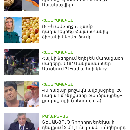
Սաակաշվիլի
ՀԱՍԱՐԱԿԱԿԱՆ
ՌԴ-ն ամբողջությամբ
դադարեցրեց Հայաստանից
ծիրանի ներմուծումը
ՀԱՍԱՐԱԿԱԿԱՆ
Հայկի ձեռքում եղել են մահացածի
մազերը․ ՆՈՐ Մանրամասներ՝
Սևանում 22-ամյա հղի կնոջ
մահվան դեպքից
ՀԱՍԱՐԱԿԱԿԱՆ
«10 հազար թոշակն ավելացրեց, 20
հազար մթերքները բարձրացրեց».
քաղաքացի (տեսանյութ)
ՔԱՂԱՔԱԿԱՆ
ՏԵՍԱՆՅՈւԹ Չորրորդ երեխայի
դեպքում 2 միլիոն դրամ, հինգերորդ