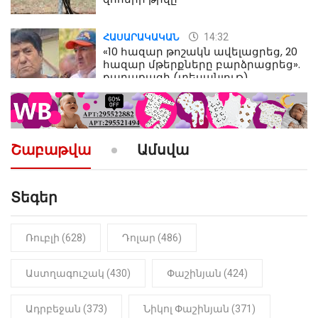
14:32
ՀԱՍԱՐԱԿԱԿԱՆ
«10 հազար թոշակն ավելացրեց, 20
հազար մթերքները բարձրացրեց».
քաղաքացի (տեսանյութ)
10:52
ՔԱՂԱՔԱԿԱՆ
«Լեզվիդ տալու փոխարեն
արտաբերիր այս երկու
Շաբաթվա
Ամսվա
նախադասությունը»․ Իշխան
Սաղաթելյան (տեսանյութ)
Տեգեր
10:41
ՔԱՂԱՔԱԿԱՆ
«Կալուգացի Սամո՛, դու
օտարերկրյա անուղեղ լրտես ես».
Նիկոլ Փաշինյան
Ռուբլի (628)
Դոլար (486)
22:01
ԻՐԱԴԱՐՁԱՅԻՆ
Աստղագուշակ (430)
Փաշինյան (424)
«Նուբարաշեն» ՔԿՀ-ում
հայտնաբերվել է
Ադրբեջան (373)
Նիկոլ Փաշինյան (371)
մանկապղծության համար