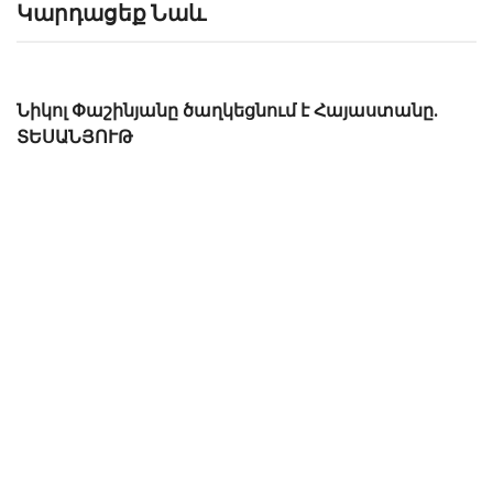
Կարդացեք Նաև
Շարմազանով. էս ի՞նչ արիք. 3 հարց՝ Էդուարդ
Շարմազանովին. ՏԵՍԱՆՅՈՒԹ