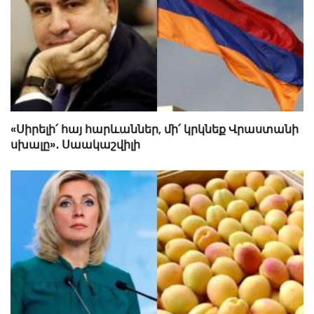
«Սիրելի՛ հայ հարևաններ, մի՛ կրկնեք Վրաստանի
սխալը»․ Սաակաշվիլի