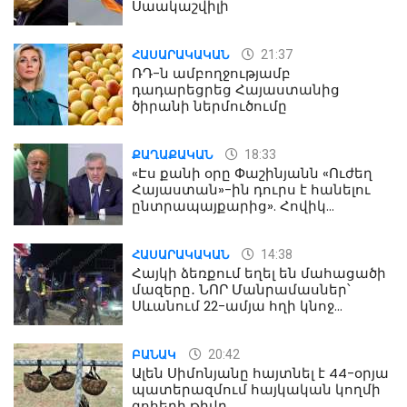
Սաակաշվիլի
21:37
ՀԱՍԱՐԱԿԱԿԱՆ
ՌԴ-ն ամբողջությամբ
դադարեցրեց Հայաստանից
ծիրանի ներմուծումը
18:33
ՔԱՂԱՔԱԿԱՆ
«Էս քանի օրը Փաշինյանն «Ուժեղ
Հայաստան»-ին դուրս է հանելու
ընտրապայքարից». Հովիկ
Աղազարյան
14:38
ՀԱՍԱՐԱԿԱԿԱՆ
Հայկի ձեռքում եղել են մահացածի
մազերը․ ՆՈՐ Մանրամասներ՝
Սևանում 22-ամյա հղի կնոջ
մահվան դեպքից
20:42
ԲԱՆԱԿ
Ալեն Սիմոնյանը հայտնել է 44-օրյա
պատերազմում հայկական կողմի
զոհերի թիվը