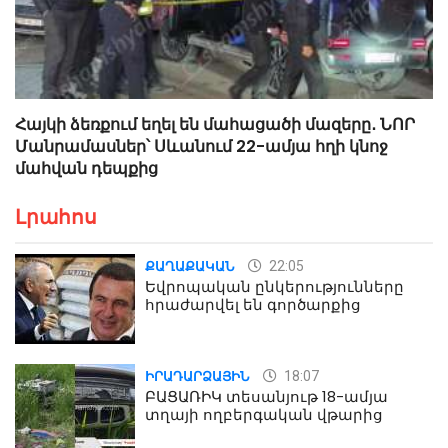
Հայկի ձեռքում եղել են մահացածի մազերը․ ՆՈՐ
Մանրամասներ՝ Սևանում 22-ամյա հղի կնոջ
մահվան դեպքից
Լրահոս
22:05
ՔԱՂԱՔԱԿԱՆ
Եվրոպական ընկերությունները
հրաժարվել են գործարքից
18:07
ԻՐԱԴԱՐՁԱՅԻՆ
ԲԱՑԱՌԻԿ տեսանյութ 18-ամյա
տղայի ողբերգական վթարից