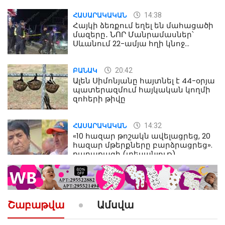
14:38
ՀԱՍԱՐԱԿԱԿԱՆ
Հայկի ձեռքում եղել են մահացածի
մազերը․ ՆՈՐ Մանրամասներ՝
Սևանում 22-ամյա հղի կնոջ
մահվան դեպքից
20:42
ԲԱՆԱԿ
Ալեն Սիմոնյանը հայտնել է 44-օրյա
պատերազմում հայկական կողմի
զոհերի թիվը
14:32
ՀԱՍԱՐԱԿԱԿԱՆ
«10 հազար թոշակն ավելացրեց, 20
հազար մթերքները բարձրացրեց».
քաղաքացի (տեսանյութ)
10:52
ՔԱՂԱՔԱԿԱՆ
«Լեզվիդ տալու փոխարեն
արտաբերիր այս երկու
Շաբաթվա
Ամսվա
նախադասությունը»․ Իշխան
Սաղաթելյան (տեսանյութ)