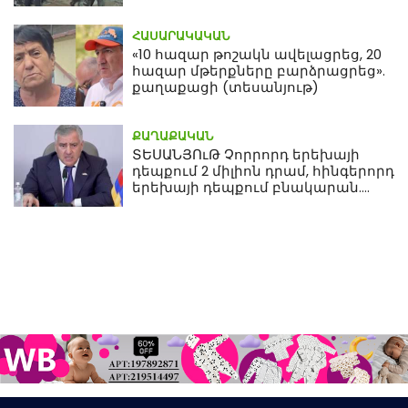
մահվան դեպքից
ՀԱՍԱՐԱԿԱԿԱՆ
«10 հազար թոշակն ավելացրեց, 20
հազար մթերքները բարձրացրեց».
քաղաքացի (տեսանյութ)
ՔԱՂԱՔԱԿԱՆ
ՏԵՍԱՆՅՈւԹ Չորրորդ երեխայի
դեպքում 2 միլիոն դրամ, հինգերորդ
երեխայի դեպքում բնակարան.
Սամվել Կարապետյան