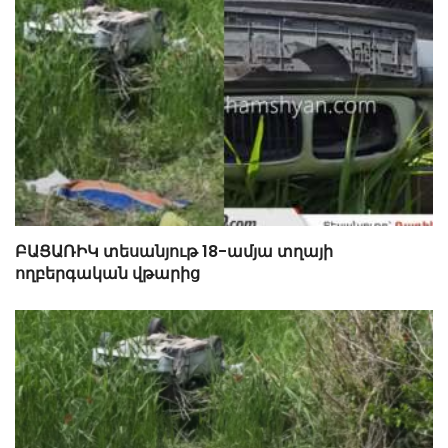
ԲԱՑԱՌԻԿ տեսանյութ 18-ամյա տղայի
ողբերգական վթարից