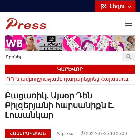
Լեզու
ԿԱՐԵՎՈՐ
ՌԴ-ն ամբողջությամբ դադարեցրեց Հայաստանից ծիրանի ներմուծումը
Հայկի ձեռքում եղել են մահացածի մազերը․ ՆՈՐ Մանրամասներ՝ Սևանում 22-ամյա հղի կնոջ մահվան դեպքից
Բացառիկ. Այսօր Դեն
Բիլզերյանի հարսանիքն է.
Լուսանկար
ՀԱՍԱՐԱԿԱԿԱՆ
Ipress
2022-07-25 10:26:00