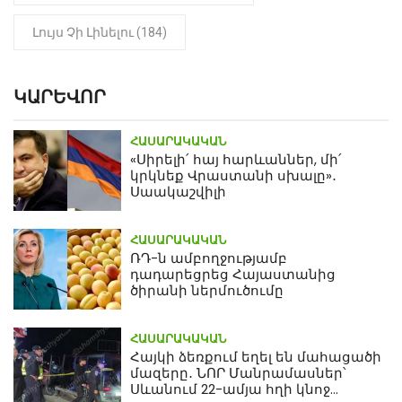
Լույս Չի Լինելու (184)
ԿԱՐԵՎՈՐ
ՀԱՍԱՐԱԿԱԿԱՆ
«Սիրելի՛ հայ հարևաններ, մի՛
կրկնեք Վրաստանի սխալը»․
Սաակաշվիլի
ՀԱՍԱՐԱԿԱԿԱՆ
ՌԴ-ն ամբողջությամբ
դադարեցրեց Հայաստանից
ծիրանի ներմուծումը
ՀԱՍԱՐԱԿԱԿԱՆ
Հայկի ձեռքում եղել են մահացածի
մազերը․ ՆՈՐ Մանրամասներ՝
Սևանում 22-ամյա հղի կնոջ