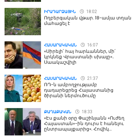
18:02
ԻՐԱԴԱՐՁԱՅԻՆ
Ողբերգական վթար. 18-ամյա տղան
մահացել է
16:07
ՀԱՍԱՐԱԿԱԿԱՆ
«Սիրելի՛ հայ հարևաններ, մի՛
կրկնեք Վրաստանի սխալը»․
Սաակաշվիլի
21:37
ՀԱՍԱՐԱԿԱԿԱՆ
ՌԴ-ն ամբողջությամբ
դադարեցրեց Հայաստանից
ծիրանի ներմուծումը
18:33
ՔԱՂԱՔԱԿԱՆ
«Էս քանի օրը Փաշինյանն «Ուժեղ
Հայաստան»-ին դուրս է հանելու
ընտրապայքարից». Հովիկ
Աղազարյան