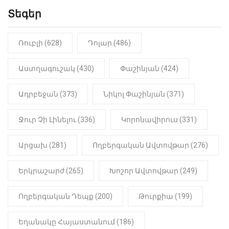
Տեգեր
10:41
ՔԱՂԱՔԱԿԱՆ
«Կալուգացի Սամո՛, դու
օտարերկրյա անուղեղ լրտես ես».
Նիկոլ Փաշինյան
Ռուբլի (628)
Դոլար (486)
22:01
ԻՐԱԴԱՐՁԱՅԻՆ
Աստղագուշակ (430)
Փաշինյան (424)
«Նուբարաշեն» ՔԿՀ-ում
հայտնաբերվել է
Ադրբեջան (373)
Նիկոլ Փաշինյան (371)
մանկապղծության համար
դատապարտված տղամարդու
մարմինը
Ջուր Չի Լինելու (336)
Կորոնավիրուս (331)
Արցախ (281)
Ողբերգական Ավտովթար (276)
Երկրաշարժ (265)
Խոշոր Ավտովթար (249)
Ողբերգական Դեպք (200)
Թուրքիա (199)
Եղանակը Հայաստանում (186)