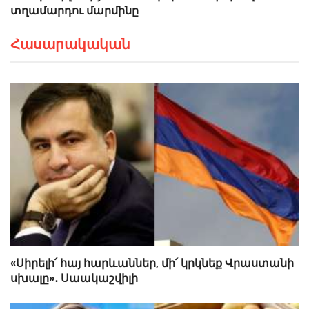
տղամարդու մարմինը
Հասարակական
«Սիրելի՛ հայ հարևաններ, մի՛ կրկնեք Վրաստանի
սխալը»․ Սաակաշվիլի