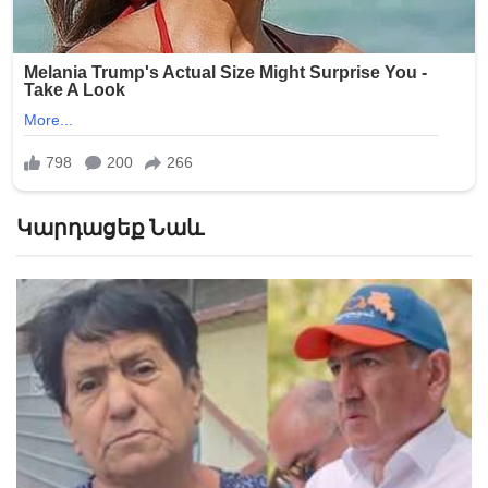
Կարդացեք Նաև
«Հիշեցի՞ք մեզ, ձեր սանիկներն ենք». աղջիկները՝
Նիկոլ Փաշինյանին