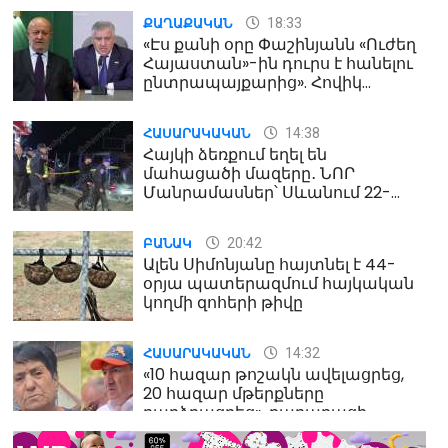
18:33
ՔԱՂԱՔԱԿԱՆ
«Էս քանի օրը Փաշինյանն «Ուժեղ
Հայաստան»-ին դուրս է հանելու
ընտրապայքարից». Հովիկ
Աղազարյան
14:38
ՀԱՍԱՐԱԿԱԿԱՆ
Հայկի ձեռքում եղել են
մահացածի մազերը․ ՆՈՐ
Մանրամասներ՝ Սևանում 22-
ամյա հղի կնոջ մահվան դեպքից
20:42
ԲԱՆԱԿ
Ալեն Սիմոնյանը հայտնել է 44-
օրյա պատերազմում հայկական
կողմի զոհերի թիվը
14:32
ՀԱՍԱՐԱԿԱԿԱՆ
«10 հազար թոշակն ավելացրեց,
20 հազար մթերքները
բարձրացրեց». քաղաքացի
(տեսանյութ)