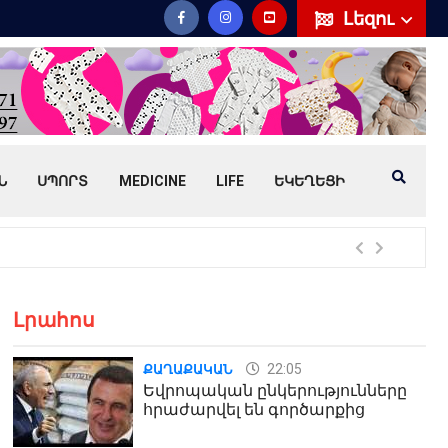
Լեզու
Ն
ՍՊՈՐՏ
MEDICINE
LIFE
ԵԿԵՂԵՑԻ
Հայ
Լրահոս
22:05
ՔԱՂԱՔԱԿԱՆ
Եվրոպական ընկերությունները
հրաժարվել են գործարքից