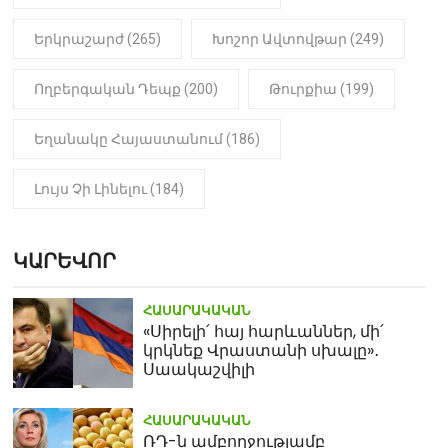
Երկրաշարժ (265)
Խոշոր Ավտովթար (249)
Ողբերգական Դեպք (200)
Թուրքիա (199)
Եղանակը Հայաստանում (186)
Լույս Չի Լինելու (184)
ԿԱՐԵՎՈՐ
ՀԱՍԱՐԱԿԱԿԱՆ
«Սիրելի՛ հայ հարևաններ, մի՛
կրկնեք Վրաստանի սխալը»․
Սաակաշվիլի
ՀԱՍԱՐԱԿԱԿԱՆ
ՌԴ-ն ամբողջությամբ