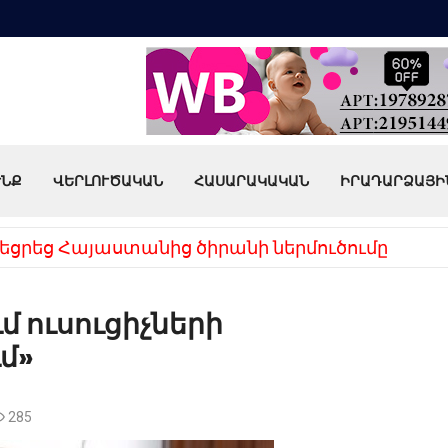
ՒՆՔ
ՎԵՐԼՈՒԾԱԿԱՆ
ՀԱՍԱՐԱԿԱԿԱՆ
ԻՐԱԴԱՐՁԱՅԻ
եցրեց Հայաստանից ծիրանի ներմուծումը
մ ուսուցիչների
մ»
285