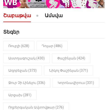
10:52
ՔԱՂԱՔԱԿԱՆ
«Լեզվիդ տալու փոխարեն
արտաբերիր այս երկու
Շաբաթվա
Ամսվա
նախադասությունը»․ Իշխան
Սաղաթելյան (տեսանյութ)
Տեգեր
10:41
ՔԱՂԱՔԱԿԱՆ
«Կալուգացի Սամո՛, դու
օտարերկրյա անուղեղ լրտես ես».
Նիկոլ Փաշինյան
Ռուբլի (628)
Դոլար (486)
22:01
ԻՐԱԴԱՐՁԱՅԻՆ
Աստղագուշակ (430)
Փաշինյան (424)
«Նուբարաշեն» ՔԿՀ-ում
հայտնաբերվել է
Ադրբեջան (373)
Նիկոլ Փաշինյան (371)
մանկապղծության համար
դատապարտված տղամարդու
մարմինը
Ջուր Չի Լինելու (336)
Կորոնավիրուս (331)
Արցախ (281)
Ողբերգական Ավտովթար (276)