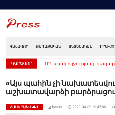
ԳԼԽԱՎՈՐ
ՔԱՂԱՔԱԿԱՆ
ՏՆՏԵՍԱԿԱՆ
ԻՐԱՎՈ
ԿԱՐԵՎՈՐ
ՌԴ-ն ամբողջությամբ դադար
«Այս պահին չի նախատեսվու
աշխատավարձի բարձրացու
ՀԱՍԱՐԱԿԱԿԱՆ
Ipress
2020-04-06 19:47:00