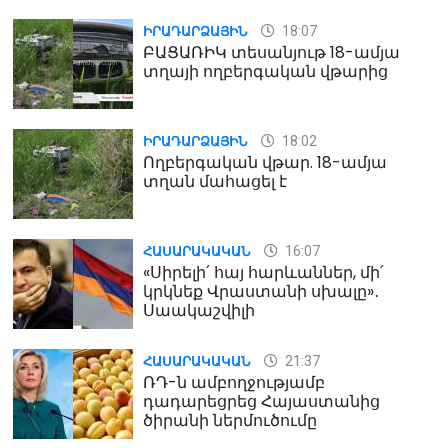
18:07
ԻՐԱԴԱՐՁԱՅԻՆ
ԲԱՑԱՌԻԿ տեսանյութ 18-ամյա
տղայի ողբերգական վթարից
18:02
ԻՐԱԴԱՐՁԱՅԻՆ
Ողբերգական վթար. 18-ամյա
տղան մահացել է
16:07
ՀԱՍԱՐԱԿԱԿԱՆ
«Սիրելի՛ հայ հարևաններ, մի՛
կրկնեք Վրաստանի սխալը»․
Սաակաշվիլի
21:37
ՀԱՍԱՐԱԿԱԿԱՆ
ՌԴ-ն ամբողջությամբ
դադարեցրեց Հայաստանից
ծիրանի ներմուծումը