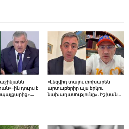
Փաշինյանն
«Լեզվիդ տալու փոխարեն
ան»-ին դուրս է
արտաբերիր այս երկու
ապայքարից».
նախադասությունը»․ Իշխան
յան
Սաղաթելյան (տեսանյութ)