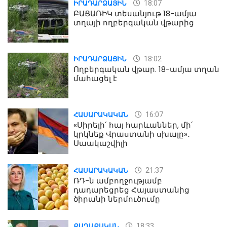
18:07
ԻՐԱԴԱՐՁԱՅԻՆ
ԲԱՑԱՌԻԿ տեսանյութ 18-ամյա
տղայի ողբերգական վթարից
18:02
ԻՐԱԴԱՐՁԱՅԻՆ
Ողբերգական վթար. 18-ամյա տղան
մահացել է
16:07
ՀԱՍԱՐԱԿԱԿԱՆ
«Սիրելի՛ հայ հարևաններ, մի՛
կրկնեք Վրաստանի սխալը»․
Սաակաշվիլի
21:37
ՀԱՍԱՐԱԿԱԿԱՆ
ՌԴ-ն ամբողջությամբ
դադարեցրեց Հայաստանից
ծիրանի ներմուծումը
18:33
ՔԱՂԱՔԱԿԱՆ