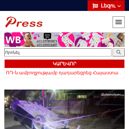
Լեզու
ԿԱՐԵՎՈՐ
«Սիրելի՛ հայ հարևաններ, մի՛ կրկնեք Վրաստանի սխալը»․ Սաակաշվիլի
ՌԴ-ն ամբողջությամբ դադարեցրեց Հայաստանից ծիրանի ներմուծումը