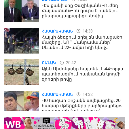
«Էս քանի օրը Փաշինյանն «Ուժեղ
Հայաստան»-ին դուրս է հանելու
ընտրապայքարից». Հովիկ
Աղազարյան
14:38
ՀԱՍԱՐԱԿԱԿԱՆ
Հայկի ձեռքում եղել են մահացածի
մազերը․ ՆՈՐ Մանրամասներ՝
Սևանում 22-ամյա հղի կնոջ
մահվան դեպքից
20:42
ԲԱՆԱԿ
Ալեն Սիմոնյանը հայտնել է 44-օրյա
պատերազմում հայկական կողմի
զոհերի թիվը
14:32
ՀԱՍԱՐԱԿԱԿԱՆ
«10 հազար թոշակն ավելացրեց, 20
հազար մթերքները բարձրացրեց».
քաղաքացի (տեսանյութ)
10:52
ՔԱՂԱՔԱԿԱՆ