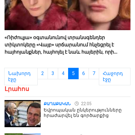
«Ռիժուլյա» օգտանունով տրանսգենդեր
տիկտոկերը «Վայբ» սրճարանում հնչեցրել է
հայհոյանքներ, հայհոյել է նաև հայերին, որի
ժամանակ 6-7 երիտասարդներ ծեծի են
ենթարկել նրան
Նախորդ
2
3
4
5
6
7
Հաջորդ
էջը
էջը
Լրահոս
22:05
ՔԱՂԱՔԱԿԱՆ
Եվրոպական ընկերությունները
հրաժարվել են գործարքից