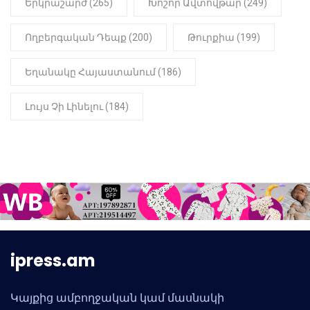
Երկրաշարժ (265)
Խոշոր Ավտովթար (249)
Ողբերգական Դեպք (200)
Թուրքիա (199)
Եղանակը Հայաստանում (186)
Լույս Չի Լինելու (184)
ipress.am
Կայքից ամբողջական կամ մասնակի