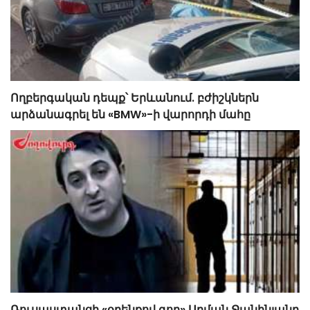
Ողբերգական դեպք՝ Երևանում. բժիշկներն
արձանագրել են «BMW»-ի վարորդի մահը
Ռուսաստանցի «օրենքով գող» Արման Ջանինյանը