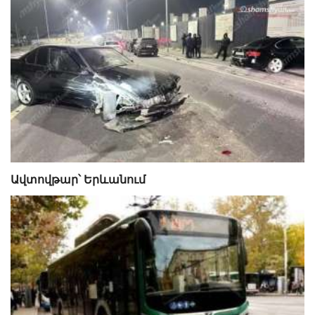
Ավտովթար՝ Երևանում