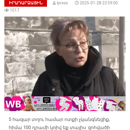
ԻՐԱԴԱՐՁԱՅԻՆ
Ipress
2025-01-28 23:59:00
1017
5 հազար տղու համար ոտքի չկանգնեցիք,
հիմա 100 դրամի կռիվ եք տալիս. զոհվածի