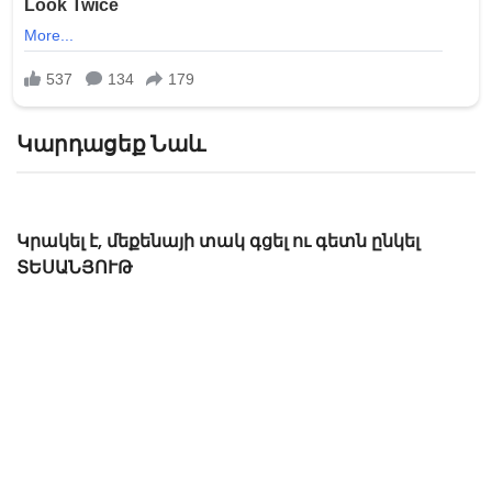
Կարդացեք Նաև