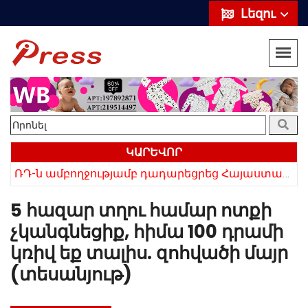
Լեզու
ԿԱՐԵՎՈՐ
«Սիրելի՛ հայ հարևաններ, մի՛ կրկնեք Վրաստանի սխալը»․ Սաակաշվիլի
ՌԴ-ն ամբողջությամբ դադարեցրեց Հայաստանից ծիրանի ներմուծումը
5 հազար տղու համար ոտքի
չկանգնեցիք, հիմա 100 դրամի
կռիվ եք տալիս. զոհվածի մայր
(տեսանյութ)