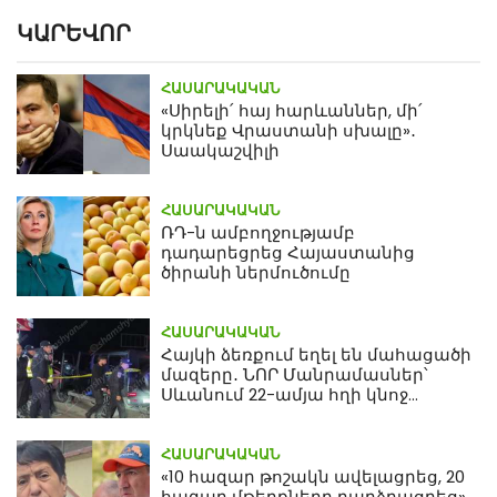
ԿԱՐԵՎՈՐ
ՀԱՍԱՐԱԿԱԿԱՆ
«Սիրելի՛ հայ հարևաններ, մի՛
կրկնեք Վրաստանի սխալը»․
Սաակաշվիլի
ՀԱՍԱՐԱԿԱԿԱՆ
ՌԴ-ն ամբողջությամբ
դադարեցրեց Հայաստանից
ծիրանի ներմուծումը
ՀԱՍԱՐԱԿԱԿԱՆ
Հայկի ձեռքում եղել են մահացածի
մազերը․ ՆՈՐ Մանրամասներ՝
Սևանում 22-ամյա հղի կնոջ
մահվան դեպքից
ՀԱՍԱՐԱԿԱԿԱՆ
«10 հազար թոշակն ավելացրեց, 20
հազար մթերքները բարձրացրեց».