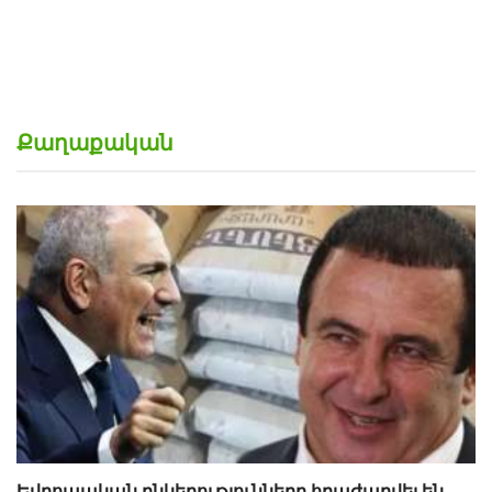
Կրակել է, մեքենայի տակ գցել ու գետն ընկել
ՏԵՍԱՆՅՈՒԹ
Քաղաքական
Եվրոպական ընկերությունները հրաժարվել են