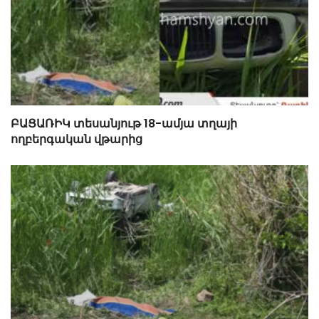
ԲԱՑԱՌԻԿ տեսանյութ 18-ամյա տղայի
ողբերգական վթարից