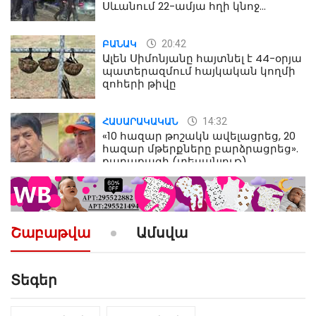
Սևանում 22-ամյա հղի կնոջ
մահվան դեպքից
20:42
ԲԱՆԱԿ
Ալեն Սիմոնյանը հայտնել է 44-օրյա
պատերազմում հայկական կողմի
զոհերի թիվը
14:32
ՀԱՍԱՐԱԿԱԿԱՆ
«10 հազար թոշակն ավելացրեց, 20
հազար մթերքները բարձրացրեց».
քաղաքացի (տեսանյութ)
10:52
ՔԱՂԱՔԱԿԱՆ
«Լեզվիդ տալու փոխարեն
արտաբերիր այս երկու
Շաբաթվա
Ամսվա
նախադասությունը»․ Իշխան
Սաղաթելյան (տեսանյութ)
Տեգեր
10:41
ՔԱՂԱՔԱԿԱՆ
«Կալուգացի Սամո՛, դու
օտարերկրյա անուղեղ լրտես ես».