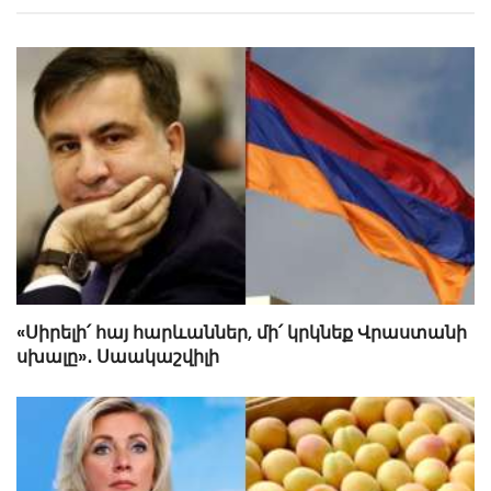
«Սիրելի՛ հայ հարևաններ, մի՛ կրկնեք Վրաստանի
սխալը»․ Սաակաշվիլի