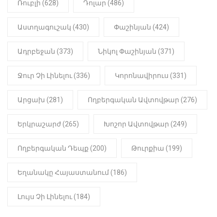
Նիկոլ Փաշինյան
Ռուբլի (628)
Դոլար (486)
22:01
ԻՐԱԴԱՐՁԱՅԻՆ
Աստղագուշակ (430)
Փաշինյան (424)
«Նուբարաշեն» ՔԿՀ-ում
հայտնաբերվել է
Ադրբեջան (373)
Նիկոլ Փաշինյան (371)
մանկապղծության համար
դատապարտված տղամարդու
մարմինը
Ջուր Չի Լինելու (336)
Կորոնավիրուս (331)
Արցախ (281)
Ողբերգական Ավտովթար (276)
Երկրաշարժ (265)
Խոշոր Ավտովթար (249)
Ողբերգական Դեպք (200)
Թուրքիա (199)
Եղանակը Հայաստանում (186)
Լույս Չի Լինելու (184)