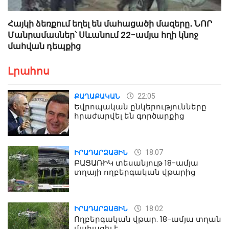
Հայկի ձեռքում եղել են մահացածի մազերը․ ՆՈՐ
Մանրամասներ՝ Սևանում 22-ամյա հղի կնոջ
մահվան դեպքից
Լրահոս
22:05
ՔԱՂԱՔԱԿԱՆ
Եվրոպական ընկերությունները
հրաժարվել են գործարքից
18:07
ԻՐԱԴԱՐՁԱՅԻՆ
ԲԱՑԱՌԻԿ տեսանյութ 18-ամյա
տղայի ողբերգական վթարից
18:02
ԻՐԱԴԱՐՁԱՅԻՆ
Ողբերգական վթար. 18-ամյա տղան
մահացել է