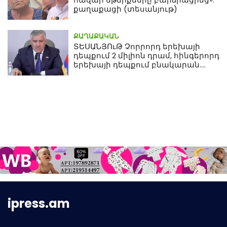
քաղաքացի (տեսանյութ)
ՔԱՂԱՔԱԿԱՆ
ՏԵՍԱՆՅՈւԹ Չորրորդ երեխայի
դեպքում 2 միլիոն դրամ, հինգերորդ
երեխայի դեպքում բնակարան.
Սամվել Կարապետյան
ipress.am