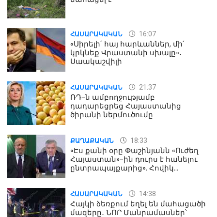
16:07
ՀԱՍԱՐԱԿԱԿԱՆ
«Սիրելի՛ հայ հարևաններ, մի՛
կրկնեք Վրաստանի սխալը»․
Սաակաշվիլի
21:37
ՀԱՍԱՐԱԿԱԿԱՆ
ՌԴ-ն ամբողջությամբ
դադարեցրեց Հայաստանից
ծիրանի ներմուծումը
18:33
ՔԱՂԱՔԱԿԱՆ
«Էս քանի օրը Փաշինյանն «Ուժեղ
Հայաստան»-ին դուրս է հանելու
ընտրապայքարից». Հովիկ
Աղազարյան
14:38
ՀԱՍԱՐԱԿԱԿԱՆ
Հայկի ձեռքում եղել են մահացածի
մազերը․ ՆՈՐ Մանրամասներ՝