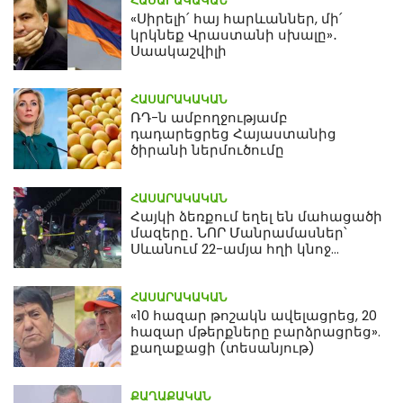
ՀԱՍԱՐԱԿԱԿԱՆ
«Սիրելի՛ հայ հարևաններ, մի՛
կրկնեք Վրաստանի սխալը»․
Սաակաշվիլի
ՀԱՍԱՐԱԿԱԿԱՆ
ՌԴ-ն ամբողջությամբ
դադարեցրեց Հայաստանից
ծիրանի ներմուծումը
ՀԱՍԱՐԱԿԱԿԱՆ
Հայկի ձեռքում եղել են մահացածի
մազերը․ ՆՈՐ Մանրամասներ՝
Սևանում 22-ամյա հղի կնոջ
մահվան դեպքից
ՀԱՍԱՐԱԿԱԿԱՆ
«10 հազար թոշակն ավելացրեց, 20
հազար մթերքները բարձրացրեց».
քաղաքացի (տեսանյութ)
ՔԱՂԱՔԱԿԱՆ