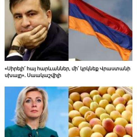
«Սիրելի՛ հայ հարևաններ, մի՛ կրկնեք Վրաստանի
սխալը»․ Սաակաշվիլի