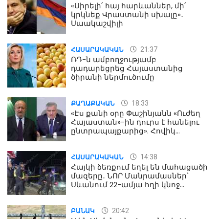
«Սիրելի՛ հայ հարևաններ, մի՛
կրկնեք Վրաստանի սխալը»․
Սաակաշվիլի
21:37
ՀԱՍԱՐԱԿԱԿԱՆ
ՌԴ-ն ամբողջությամբ
դադարեցրեց Հայաստանից
ծիրանի ներմուծումը
18:33
ՔԱՂԱՔԱԿԱՆ
«Էս քանի օրը Փաշինյանն «Ուժեղ
Հայաստան»-ին դուրս է հանելու
ընտրապայքարից». Հովիկ
Աղազարյան
14:38
ՀԱՍԱՐԱԿԱԿԱՆ
Հայկի ձեռքում եղել են մահացածի
մազերը․ ՆՈՐ Մանրամասներ՝
Սևանում 22-ամյա հղի կնոջ
մահվան դեպքից
20:42
ԲԱՆԱԿ