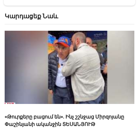
Կարդացեք Նաև
«Տղամարդ չե՞ս». իշխանական լրագրողը
հարվածում է Նարեկ Կարապետյանի
աջակիցներին, վիրավորում պատերազմի
մասնակցին