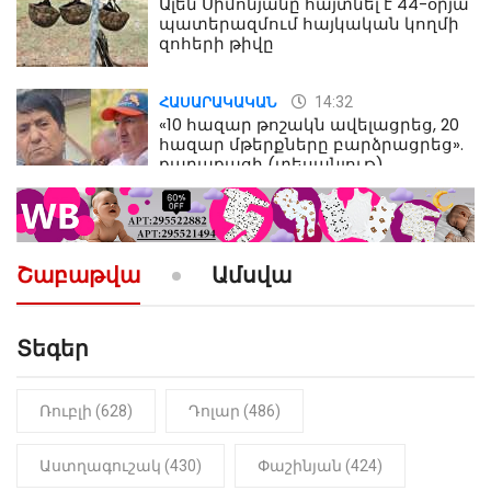
Ալեն Սիմոնյանը հայտնել է 44-օրյա
պատերազմում հայկական կողմի
զոհերի թիվը
14:32
ՀԱՍԱՐԱԿԱԿԱՆ
«10 հազար թոշակն ավելացրեց, 20
հազար մթերքները բարձրացրեց».
քաղաքացի (տեսանյութ)
10:52
ՔԱՂԱՔԱԿԱՆ
«Լեզվիդ տալու փոխարեն
արտաբերիր այս երկու
Շաբաթվա
Ամսվա
նախադասությունը»․ Իշխան
Սաղաթելյան (տեսանյութ)
Տեգեր
10:41
ՔԱՂԱՔԱԿԱՆ
«Կալուգացի Սամո՛, դու
օտարերկրյա անուղեղ լրտես ես».
Նիկոլ Փաշինյան
Ռուբլի (628)
Դոլար (486)
22:01
ԻՐԱԴԱՐՁԱՅԻՆ
Աստղագուշակ (430)
Փաշինյան (424)
«Նուբարաշեն» ՔԿՀ-ում