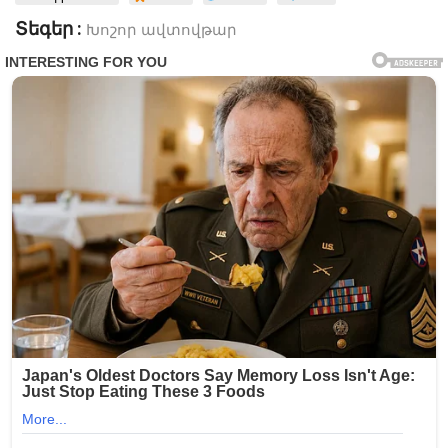
Տեգեր :
Խոշոր ավտովթար