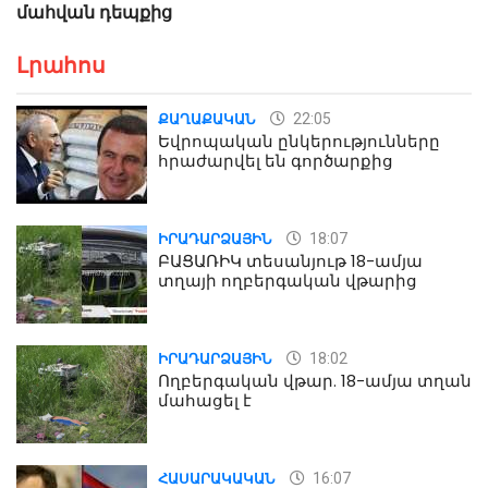
մահվան դեպքից
Լրահոս
22:05
ՔԱՂԱՔԱԿԱՆ
Եվրոպական ընկերությունները
հրաժարվել են գործարքից
18:07
ԻՐԱԴԱՐՁԱՅԻՆ
ԲԱՑԱՌԻԿ տեսանյութ 18-ամյա
տղայի ողբերգական վթարից
18:02
ԻՐԱԴԱՐՁԱՅԻՆ
Ողբերգական վթար. 18-ամյա տղան
մահացել է
16:07
ՀԱՍԱՐԱԿԱԿԱՆ