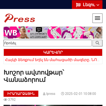
Լեզու
ԿԱՐԵՎՈՐ
ՌԴ-ն ամբողջությամբ դադարեցրեց Հայաստանից ծիրանի ներմուծումը
Հայկի ձեռքում եղել են մահացածի մազերը․ ՆՈՐ Մանրամասներ՝ Սևանում 22-ամյա հղի կնոջ մահվան դեպքից
Խոշոր ավտովթար՝
Վանաձորում
ԻՐԱԴԱՐՁԱՅԻՆ
Ipress
2025-02-01 10:08:00
3792