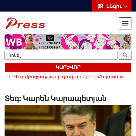
Լեզու
ԿԱՐԵՎՈՐ
«Սիրելի՛ հայ հարևաններ, մի՛ կրկնեք Վրաստանի սխալը»․ Սաակաշվիլի
ՌԴ-ն ամբողջությամբ դադարեցրեց Հայաստանից ծիրանի ներմուծումը
Տեգ:
Կարեն Կարապետյան