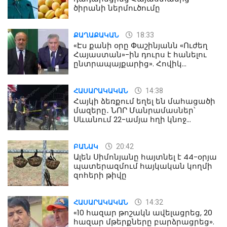
ծիրանի ներմուծումը
18:33
ՔԱՂԱՔԱԿԱՆ
«Էս քանի օրը Փաշինյանն «Ուժեղ
Հայաստան»-ին դուրս է հանելու
ընտրապայքարից». Հովիկ
Աղազարյան
14:38
ՀԱՍԱՐԱԿԱԿԱՆ
Հայկի ձեռքում եղել են մահացածի
մազերը․ ՆՈՐ Մանրամասներ՝
Սևանում 22-ամյա հղի կնոջ
մահվան դեպքից
20:42
ԲԱՆԱԿ
Ալեն Սիմոնյանը հայտնել է 44-օրյա
պատերազմում հայկական կողմի
զոհերի թիվը
14:32
ՀԱՍԱՐԱԿԱԿԱՆ
«10 հազար թոշակն ավելացրեց, 20
հազար մթերքները բարձրացրեց».