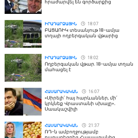
հրաժարվել են գործարքից
18:07
ԻՐԱԴԱՐՁԱՅԻՆ
ԲԱՑԱՌԻԿ տեսանյութ 18-ամյա
տղայի ողբերգական վթարից
18:02
ԻՐԱԴԱՐՁԱՅԻՆ
Ողբերգական վթար. 18-ամյա տղան
մահացել է
16:07
ՀԱՍԱՐԱԿԱԿԱՆ
«Սիրելի՛ հայ հարևաններ, մի՛
կրկնեք Վրաստանի սխալը»․
Սաակաշվիլի
21:37
ՀԱՍԱՐԱԿԱԿԱՆ
ՌԴ-ն ամբողջությամբ
դադարեցրեց Հայաստանից