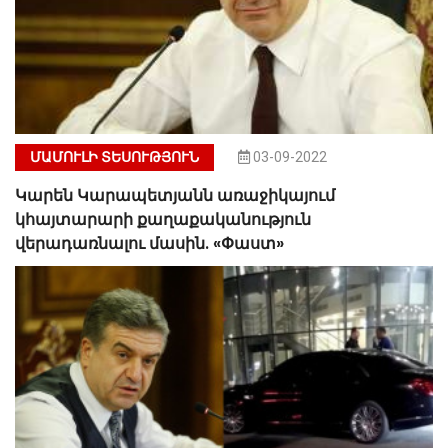
ՄԱՄՈՒԼԻ ՏԵՍՈՒԹՅՈՒՆ
03-09-2022
Կարեն Կարապետյանն առաջիկայում
կհայտարարի քաղաքականություն
վերադառնալու մասին. «Փաստ»