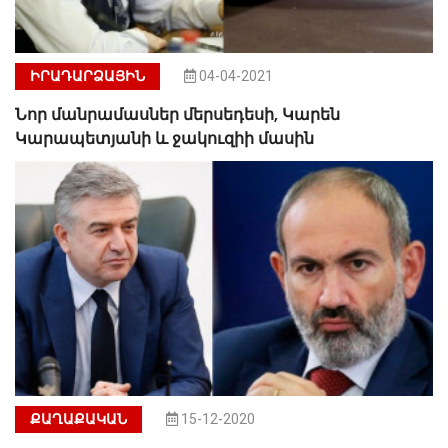
ԻՐԱԴԱՐՁԱՅԻՆ
04-04-2021
Նոր մանրամասներ մերսեդեսի, Կարեն
Կարապետյանի և ջակուզիի մասին
ՔԱՂԱՔԱԿԱՆ
15-12-2020