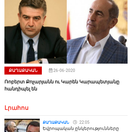
ՔԱՂԱՔԱԿԱՆ
26-06-2020
Ռոբերտ Քոչարյանն ու Կարեն Կարապետյանը
հանդիպել են
Լրահոս
22:05
ՔԱՂԱՔԱԿԱՆ
Եվրոպական ընկերությունները