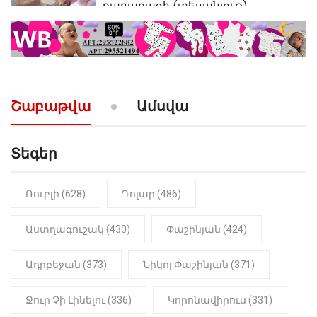
քաղաքացի (տեսանյութ)
10:52
ՔԱՂԱՔԱԿԱՆ
«Լեզվիդ տալու փոխարեն
արտաբերիր այս երկու
նախադասությունը»․ Իշխան
Սաղաթելյան (տեսանյութ)
Շաբաթվա
Ամսվա
Տեգեր
Ռուբլի (628)
Դոլար (486)
Աստղագուշակ (430)
Փաշինյան (424)
Ադրբեջան (373)
Նիկոլ Փաշինյան (371)
Ջուր Չի Լինելու (336)
Կորոնավիրուս (331)