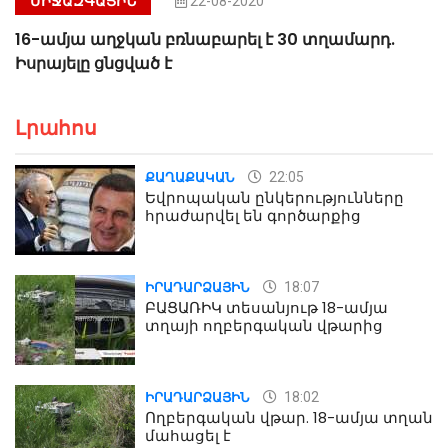
ՄԻՋԱԶԳԱՅԻՆ
22-08-2020
16-ամյա աղջկան բռնաբարել է 30 տղամարդ.
Իսրայելը ցնցված է
Լրահոս
22:05
ՔԱՂԱՔԱԿԱՆ
Եվրոպական ընկերությունները
հրաժարվել են գործարքից
18:07
ԻՐԱԴԱՐՁԱՅԻՆ
ԲԱՑԱՌԻԿ տեսանյութ 18-ամյա
տղայի ողբերգական վթարից
18:02
ԻՐԱԴԱՐՁԱՅԻՆ
Ողբերգական վթար. 18-ամյա տղան
մահացել է