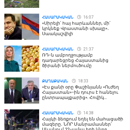
16:07
ՀԱՍԱՐԱԿԱԿԱՆ
«Սիրելի՛ հայ հարևաններ, մի՛
կրկնեք Վրաստանի սխալը»․
Սաակաշվիլի
21:37
ՀԱՍԱՐԱԿԱԿԱՆ
ՌԴ-ն ամբողջությամբ
դադարեցրեց Հայաստանից
ծիրանի ներմուծումը
18:33
ՔԱՂԱՔԱԿԱՆ
«Էս քանի օրը Փաշինյանն «Ուժեղ
Հայաստան»-ին դուրս է հանելու
ընտրապայքարից». Հովիկ
Աղազարյան
14:38
ՀԱՍԱՐԱԿԱԿԱՆ
Հայկի ձեռքում եղել են մահացածի
մազերը․ ՆՈՐ Մանրամասներ՝
Սևանում 22-ամյա հղի կնոջ