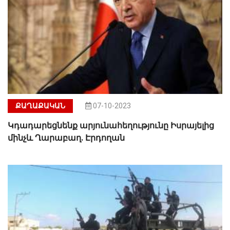
ՔԱՂԱՔԱԿԱՆ
07-10-2023
Կդադարեցնենք արյունահեղությունը Իսրայելից
մինչև Ղարաբաղ. Էրդողան