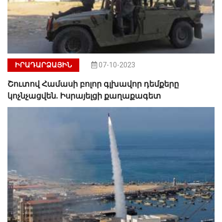
ԻՐԱԴԱՐՁԱՅԻՆ
07-10-2023
Շուտով Համասի բոլոր գլխավոր դեմքերը
կոչնչացվեն. Իսրայելցի քաղաքագետ