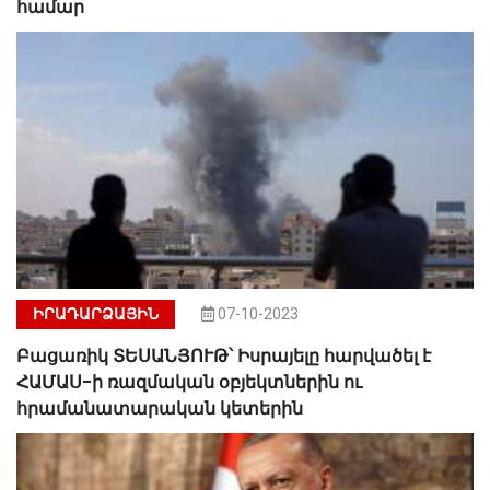
համար
ԻՐԱԴԱՐՁԱՅԻՆ
07-10-2023
Բացառիկ ՏԵՍԱՆՅՈՒԹ՝ Իսրայելը հարվածել է
ՀԱՄԱՍ-ի ռազմական օբյեկտներին ու
հրամանատարական կետերին