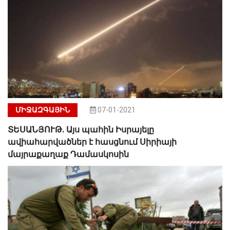
ՄԻՋԱԶԳԱՅԻՆ
07-01-2021
ՏԵՍԱՆՅՈՒԹ. Այս պահին Իսրայելը
ավիահարվածներ է հասցնում Սիրիայի
մայրաքաղաք Դամասկոսին