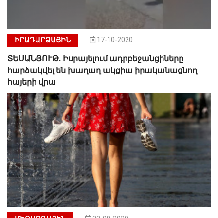
ԻՐԱԴԱՐՁԱՅԻՆ
17-10-2020
ՏԵՍԱՆՅՈՒԹ. Իսրայելում ադրբեջանցիները
հարձակվել են խաղաղ ակցիա իրականացնող
հայերի վրա