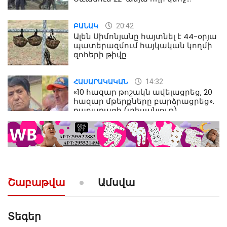
մահվան դեպքից
20:42
ԲԱՆԱԿ
Ալեն Սիմոնյանը հայտնել է 44-օրյա
պատերազմում հայկական կողմի
զոհերի թիվը
14:32
ՀԱՍԱՐԱԿԱԿԱՆ
«10 հազար թոշակն ավելացրեց, 20
հազար մթերքները բարձրացրեց».
քաղաքացի (տեսանյութ)
10:52
ՔԱՂԱՔԱԿԱՆ
«Լեզվիդ տալու փոխարեն
արտաբերիր այս երկու
նախադասությունը»․ Իշխան
Սաղաթելյան (տեսանյութ)
Շաբաթվա
Ամսվա
Տեգեր