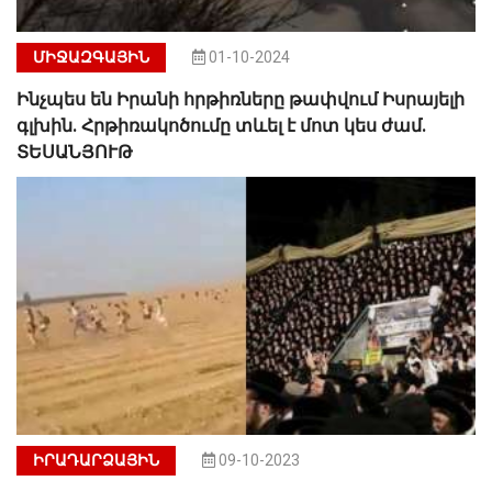
ՄԻՋԱԶԳԱՅԻՆ
01-10-2024
Ինչպես են Իրանի հրթիռները թափվում Իսրայելի
գլխին. Հրթիռակոծումը տևել է մոտ կես ժամ.
ՏԵՍԱՆՅՈՒԹ
ԻՐԱԴԱՐՁԱՅԻՆ
09-10-2023