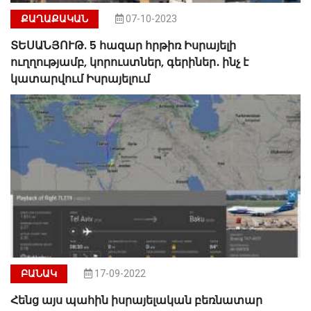
ՔԱՂԱՔԱԿԱՆ
07-10-2023
ՏԵՍԱՆՅՈՒԹ. 5 հազար հրթիռ Իսրայելի
ուղղությամբ, կորուստներ, գերիներ․ ինչ է
կատարվում Իսրայելում
ԲԱՆԱԿ
17-09-2022
Հենց այս պահին իսրայելական բեռնատար