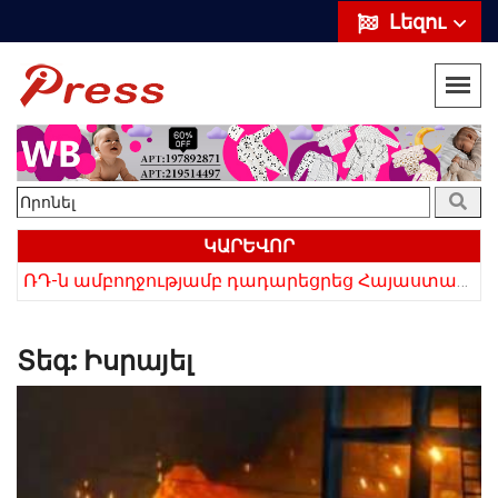
Լեզու
ԿԱՐԵՎՈՐ
«Սիրելի՛ հայ հարևաններ, մի՛ կրկնեք Վրաստանի սխալը»․ Սաակաշվիլի
ՌԴ-ն ամբողջությամբ դադարեցրեց Հայաստանից ծիրանի ներմուծումը
Տեգ:
Իսրայել