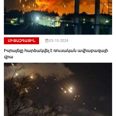
ՄԻՋԱԶԳԱՅԻՆ
03-10-2024
Իսրայելը հարձակվել է ռուսական ավիաբազայի
վրա