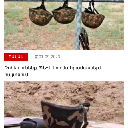
ԲԱՆԱԿ
01-09-2023
Զոհեր ունենք. ՊՆ-ն նոր մանրամասներ է
հայտնում