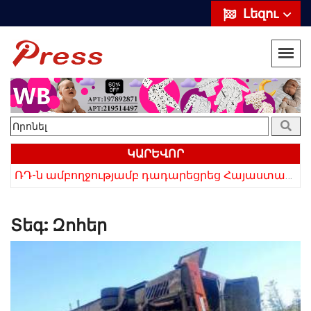
Լեզու
ԿԱՐԵՎՈՐ
«Սիրելի՛ հայ հարևաններ, մի՛ կրկնեք Վրաստանի սխալը»․ Սաակաշվիլի
ՌԴ-ն ամբողջությամբ դադարեցրեց Հայաստանից ծիրանի ներմուծումը
Տեգ:
Զոհեր