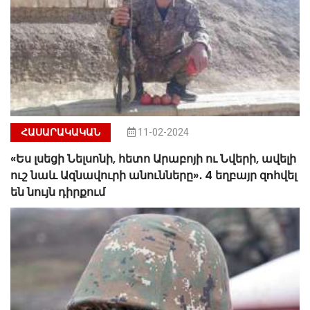
ՀԱՍԱՐԱԿԱԿԱՆ
11-02-2024
«Ես լսեցի Նելսոնի, հետո Արաբոյի ու Նվերի, ավելի
ուշ նաև Ազնավուրի անունները»․ 4 եղբայր զnհվել
են նույն դիրքում