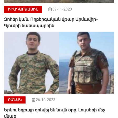
ԻՐԱԴԱՐՁԱՅԻՆ
09-11-2023
Զոհեր կան. Ողբերգական վթար Արմավիր-
Գյումրի ճանապարհին
ԲԱՆԱԿ
26-10-2023
Երկու եղբայր զոհվել են նույն օրը. Լույսերի մեջ
մնաք