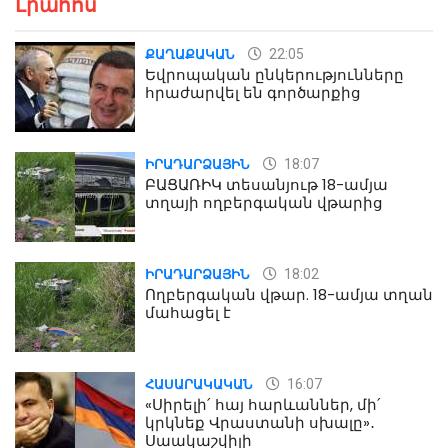
Լրահոս
22:05
ՔԱՂԱՔԱԿԱՆ
Եվրոպական ընկերությունները
հրաժարվել են գործարքից
18:07
ԻՐԱԴԱՐՁԱՅԻՆ
ԲԱՑԱՌԻԿ տեսանյութ 18-ամյա
տղայի ողբերգական վթարից
18:02
ԻՐԱԴԱՐՁԱՅԻՆ
Ողբերգական վթար. 18-ամյա տղան
մահացել է
16:07
ՀԱՍԱՐԱԿԱԿԱՆ
«Սիրելի՛ հայ հարևաններ, մի՛
կրկնեք Վրաստանի սխալը»․
Սաակաշվիլի