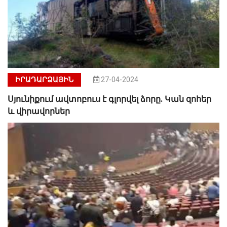
ԻՐԱԴԱՐՁԱՅԻՆ
27-04-2024
Սյունիքում ավտոբուս է գլորվել ձորը. Կան զոհեր
և վիրավորներ