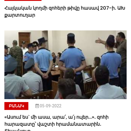
Հայկական կողմի զոհերի թիվը հասավ 207-ի․ ԱԽ
քարտուղար
ԲԱՆԱԿ
05-09-2022
«Ասում ես` մի ասա, արա՛, ա՛յ ուլեր...»․ զոհի
հարազատը՝ վաշտի հրամանատարին․