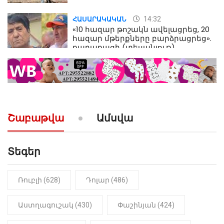
14:32
ՀԱՍԱՐԱԿԱԿԱՆ
«10 հազար թոշակն ավելացրեց, 20
հազար մթերքները բարձրացրեց».
քաղաքացի (տեսանյութ)
10:52
ՔԱՂԱՔԱԿԱՆ
«Լեզվիդ տալու փոխարեն
արտաբերիր այս երկու
նախադասությունը»․ Իշխան
Սաղաթելյան (տեսանյութ)
Շաբաթվա
Ամսվա
Տեգեր
Ռուբլի (628)
Դոլար (486)
Աստղագուշակ (430)
Փաշինյան (424)