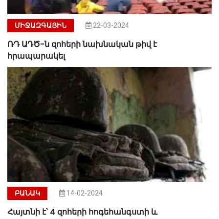
ՄԻՋԱԶԳԱՅԻՆ
22-03-2024
ՌԴ ԱԴԾ-ն զոհերի նախնական թիվ է
հրապարակել
ԲԱՆԱԿ
14-02-2024
Հայտնի է՝ 4 զոհերի հոգեհանգստի և