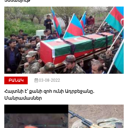
Տեսանյութ
ԲԱՆԱԿ
03-08-2022
Հայտնի է՝ քանի զոհ ունի Ադրբեջանը․
Մանրամասներ