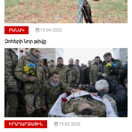
ԲԱՆԱԿ
13-04-2022
Զոհերի նոր թիվը
ԻՐԱԴԱՐՁԱՅԻՆ
19-02-2022