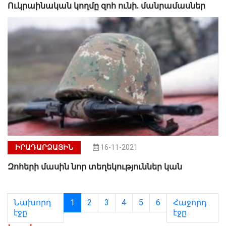
Ուկրաինական կողմը զոհ ունի. մանրամասներ
ԻՐԱԴԱՐՁԱՅԻՆ
16-11-2021
Զոհերի մասին նոր տեղեկություններ կան
Նախորդ
1
2
3
4
5
6
Հաջորդ
էջը
էջը