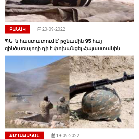
ԲԱՆԱԿ
20-09-2022
ՊՆ-ն հաստատում է՝ թշնամին 95 հայ
զինծառայողի դի է փոխանցել Հայաստանին
ՔԱՂԱՔԱԿԱՆ
19-09-2022