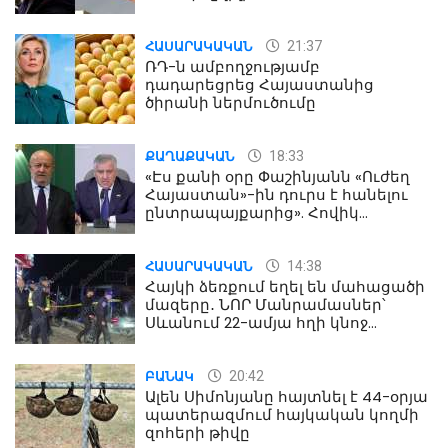
21:37
ՀԱՍԱՐԱԿԱԿԱՆ
ՌԴ-ն ամբողջությամբ
դադարեցրեց Հայաստանից
ծիրանի ներմուծումը
18:33
ՔԱՂԱՔԱԿԱՆ
«Էս քանի օրը Փաշինյանն «Ուժեղ
Հայաստան»-ին դուրս է հանելու
ընտրապայքարից». Հովիկ
Աղազարյան
14:38
ՀԱՍԱՐԱԿԱԿԱՆ
Հայկի ձեռքում եղել են մահացածի
մազերը․ ՆՈՐ Մանրամասներ՝
Սևանում 22-ամյա հղի կնոջ
մահվան դեպքից
20:42
ԲԱՆԱԿ
Ալեն Սիմոնյանը հայտնել է 44-օրյա
պատերազմում հայկական կողմի
զոհերի թիվը