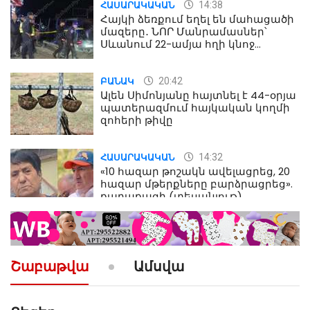
14:38
ՀԱՍԱՐԱԿԱԿԱՆ
Հայկի ձեռքում եղել են մահացածի
մազերը․ ՆՈՐ Մանրամասներ՝
Սևանում 22-ամյա հղի կնոջ
մահվան դեպքից
20:42
ԲԱՆԱԿ
Ալեն Սիմոնյանը հայտնել է 44-օրյա
պատերազմում հայկական կողմի
զոհերի թիվը
14:32
ՀԱՍԱՐԱԿԱԿԱՆ
«10 հազար թոշակն ավելացրեց, 20
հազար մթերքները բարձրացրեց».
քաղաքացի (տեսանյութ)
10:52
ՔԱՂԱՔԱԿԱՆ
«Լեզվիդ տալու փոխարեն
արտաբերիր այս երկու
Շաբաթվա
Ամսվա
նախադասությունը»․ Իշխան
Սաղաթելյան (տեսանյութ)
10:41
ՔԱՂԱՔԱԿԱՆ