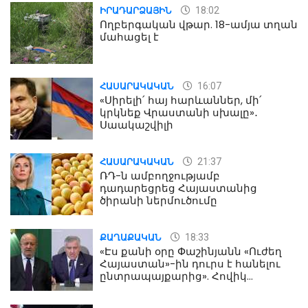
18:02
ԻՐԱԴԱՐՁԱՅԻՆ
Ողբերգական վթար. 18-ամյա տղան
մահացել է
16:07
ՀԱՍԱՐԱԿԱԿԱՆ
«Սիրելի՛ հայ հարևաններ, մի՛
կրկնեք Վրաստանի սխալը»․
Սաակաշվիլի
21:37
ՀԱՍԱՐԱԿԱԿԱՆ
ՌԴ-ն ամբողջությամբ
դադարեցրեց Հայաստանից
ծիրանի ներմուծումը
18:33
ՔԱՂԱՔԱԿԱՆ
«Էս քանի օրը Փաշինյանն «Ուժեղ
Հայաստան»-ին դուրս է հանելու
ընտրապայքարից». Հովիկ
Աղազարյան