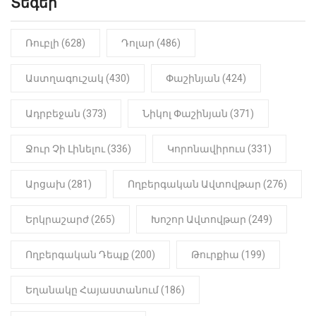
Տեգեր
«Կալուգացի Սամո՛, դու
օտարերկրյա անուղեղ լրտես ես».
Նիկոլ Փաշինյան
Ռուբլի (628)
Դոլար (486)
22:01
ԻՐԱԴԱՐՁԱՅԻՆ
Աստղագուշակ (430)
Փաշինյան (424)
«Նուբարաշեն» ՔԿՀ-ում
հայտնաբերվել է
Ադրբեջան (373)
Նիկոլ Փաշինյան (371)
մանկապղծության համար
դատապարտված տղամարդու
մարմինը
Ջուր Չի Լինելու (336)
Կորոնավիրուս (331)
Արցախ (281)
Ողբերգական Ավտովթար (276)
Երկրաշարժ (265)
Խոշոր Ավտովթար (249)
Ողբերգական Դեպք (200)
Թուրքիա (199)
Եղանակը Հայաստանում (186)