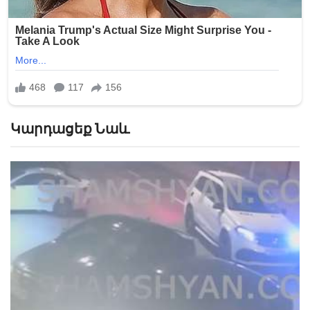
Կարդացեք Նաև
«Թուրքերը բա
Փաշինյանի 