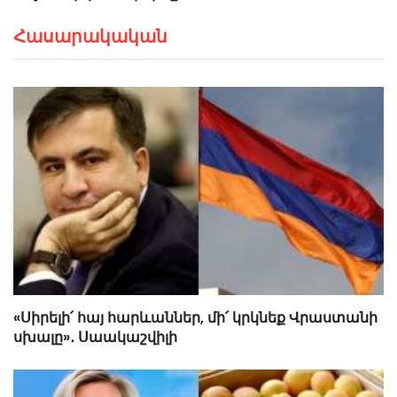
Հասարակական
«Սիրելի՛ հայ հարևաններ, մի՛ կրկնեք Վրաստանի
սխալը»․ Սաակաշվիլի