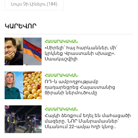
Լույս Չի Լինելու (184)
ԿԱՐԵՎՈՐ
ՀԱՍԱՐԱԿԱԿԱՆ
«Սիրելի՛ հայ հարևաններ, մի՛
կրկնեք Վրաստանի սխալը»․
Սաակաշվիլի
ՀԱՍԱՐԱԿԱԿԱՆ
ՌԴ-ն ամբողջությամբ
դադարեցրեց Հայաստանից
ծիրանի ներմուծումը
ՀԱՍԱՐԱԿԱԿԱՆ
Հայկի ձեռքում եղել են մահացածի
մազերը․ ՆՈՐ Մանրամասներ՝
Սևանում 22-ամյա հղի կնոջ
մահվան դեպքից