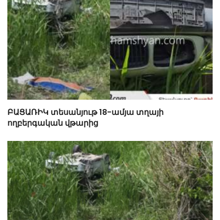
ԲԱՑԱՌԻԿ տեսանյութ 18-ամյա տղայի
ողբերգական վթարից