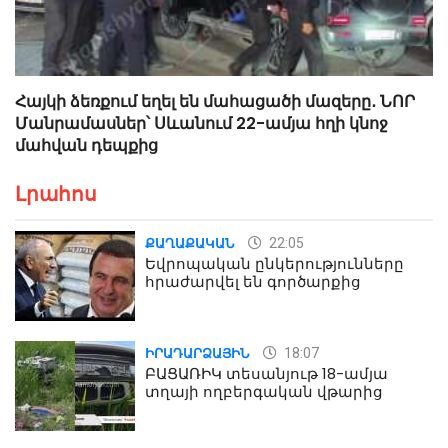
Հայկի ձեռքում եղել են մահացածի մազերը․ ՆՈՐ
Մանրամասներ՝ Սևանում 22-ամյա հղի կնոջ
մահվան դեպքից
Լրահոս
22:05
ՔԱՂԱՔԱԿԱՆ
Եվրոպական ընկերությունները
հրաժարվել են գործարքից
18:07
ԻՐԱԴԱՐՁԱՅԻՆ
ԲԱՑԱՌԻԿ տեսանյութ 18-ամյա
տղայի ողբերգական վթարից