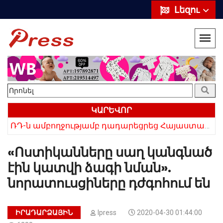
Լեզու
ԿԱՐԵՎՈՐ
ՌԴ-ն ամբողջությամբ դադարեցրեց Հայաստանից ծիրանի ներմուծումը
«Ոստիկանները սաղ կանգնած
էին կատվի ձագի նման».
նորատուսցիները դժգոհում են
ԻՐԱԴԱՐՁԱՅԻՆ
Ipress
2020-04-30 01:44:00