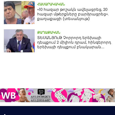
ՀԱՍԱՐԱԿԱԿԱՆ
«10 հազար թոշակն ավելացրեց, 20
հազար մթերքները բարձրացրեց».
քաղաքացի (տեսանյութ)
ՔԱՂԱՔԱԿԱՆ
ՏԵՍԱՆՅՈւԹ Չորրորդ երեխայի
դեպքում 2 միլիոն դրամ, հինգերորդ
երեխայի դեպքում բնակարան.
Սամվել Կարապետյան