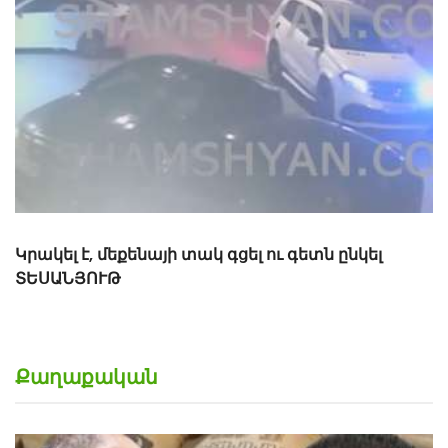
«Թուրքերը բացում են». Ինչ շշնջաց Միրզոյանը
Փաշինյանի ականջին ՏԵՍԱՆՅՈՒԹ
Քաղաքական