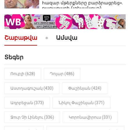
հազար մթերքները բարձրացրեց».
քաղաքացի (տեսանյութ)
10:52
ՔԱՂԱՔԱԿԱՆ
«Լեզվիդ տալու փոխարեն
արտաբերիր այս երկու
Շաբաթվա
Ամսվա
նախադասությունը»․ Իշխան
Սաղաթելյան (տեսանյութ)
Տեգեր
10:41
ՔԱՂԱՔԱԿԱՆ
«Կալուգացի Սամո՛, դու
օտարերկրյա անուղեղ լրտես ես».
Նիկոլ Փաշինյան
Ռուբլի (628)
Դոլար (486)
22:01
ԻՐԱԴԱՐՁԱՅԻՆ
Աստղագուշակ (430)
Փաշինյան (424)
«Նուբարաշեն» ՔԿՀ-ում
հայտնաբերվել է
Ադրբեջան (373)
Նիկոլ Փաշինյան (371)
մանկապղծության համար
դատապարտված տղամարդու
մարմինը
Ջուր Չի Լինելու (336)
Կորոնավիրուս (331)