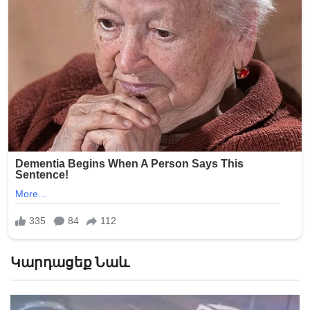
Կարդացեք Նաև