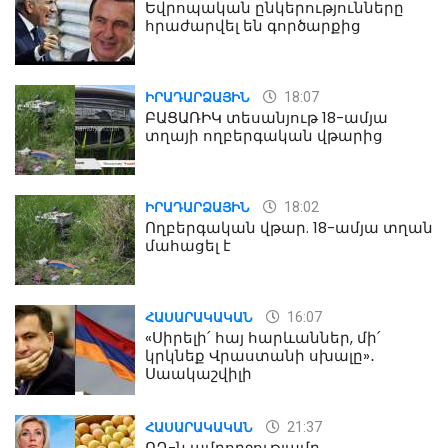
Եվրոպական ընկերությունները
հրաժարվել են գործարքից
18:07
ԻՐԱԴԱՐՁԱՅԻՆ
ԲԱՑԱՌԻԿ տեսանյութ 18-ամյա
տղայի ողբերգական վթարից
18:02
ԻՐԱԴԱՐՁԱՅԻՆ
Ողբերգական վթար. 18-ամյա տղան
մահացել է
16:07
ՀԱՍԱՐԱԿԱԿԱՆ
«Սիրելի՛ հայ հարևաններ, մի՛
կրկնեք Վրաստանի սխալը»․
Սաակաշվիլի
21:37
ՀԱՍԱՐԱԿԱԿԱՆ
ՌԴ-ն ամբողջությամբ