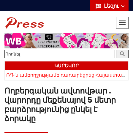
Լեզու
ԿԱՐԵՎՈՐ
ՌԴ-ն ամբողջությամբ դադարեցրեց Հայաստանից ծիրանի ներմուծումը
Հայկի ձեռքում եղել են մահացածի մազերը․ ՆՈՐ Մանրամասներ՝ Սևանում 22-ամյա հղի կնոջ մահվան դեպքից
Ողբերգական ավտովթար .
վարորդը մեքենայով 5 մետր
բարձրությունից ընկել է
ձորակը