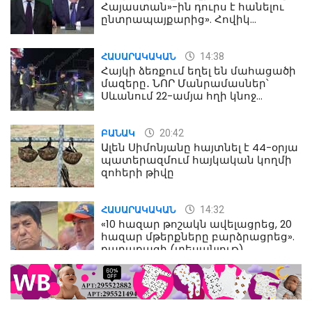
Հայաստան»-ին դուրս է հանելու
ընտրապայքարից». Հովիկ
Աղազարյան
14:38
ՀԱՍԱՐԱԿԱԿԱՆ
Հայկի ձեռքում եղել են մահացածի
մազերը․ ՆՈՐ Մանրամասներ՝
Սևանում 22-ամյա հղի կնոջ
մահվան դեպքից
20:42
ԲԱՆԱԿ
Ալեն Սիմոնյանը հայտնել է 44-օրյա
պատերազմում հայկական կողմի
զոհերի թիվը
14:32
ՀԱՍԱՐԱԿԱԿԱՆ
«10 հազար թոշակն ավելացրեց, 20
հազար մթերքները բարձրացրեց».
քաղաքացի (տեսանյութ)
10:52
ՔԱՂԱՔԱԿԱՆ
«Լեզվիդ տալու փոխարեն