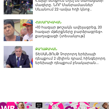
Հայկի ձեռքում եղել են մահացածի
մազերը․ ՆՈՐ Մանրամասներ՝
Սևանում 22-ամյա հղի կնոջ
մահվան դեպքից
ՀԱՍԱՐԱԿԱԿԱՆ
«10 հազար թոշակն ավելացրեց, 20
հազար մթերքները բարձրացրեց».
քաղաքացի (տեսանյութ)
ՔԱՂԱՔԱԿԱՆ
ՏԵՍԱՆՅՈւԹ Չորրորդ երեխայի
դեպքում 2 միլիոն դրամ, հինգերորդ
երեխայի դեպքում բնակարան.
Սամվել Կարապետյան