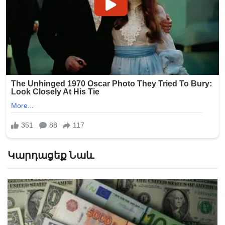
Կարդացեք Նաև
ԿԲ-ն ռուբլիի և դոլարի նոր փոխարժեքներ
սահմանեց