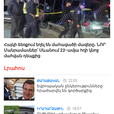
Հայկի ձեռքում եղել են մահացածի մազերը․ ՆՈՐ
Մանրամասներ՝ Սևանում 22-ամյա հղի կնոջ
մահվան դեպքից
Լրահոս
22:05
ՔԱՂԱՔԱԿԱՆ
Եվրոպական ընկերությունները
հրաժարվել են գործարքից
18:07
ԻՐԱԴԱՐՁԱՅԻՆ
ԲԱՑԱՌԻԿ տեսանյութ 18-ամյա