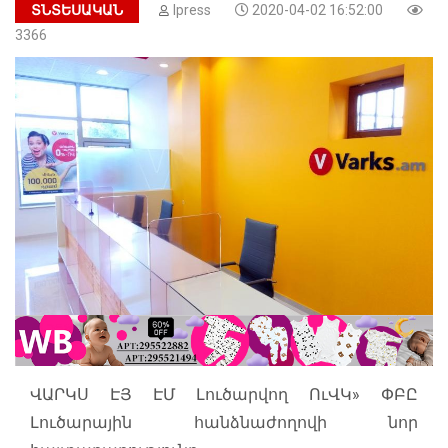
ՏՆՏԵՍԱԿԱՆ
Ipress
2020-04-02 16:52:00
3366
ՎԱՐԿՍ ԷՅ ԷՄ Լուծարվող ՈւՎԿ» ՓԲԸ
Լուծարային հանձնաժողովի նոր