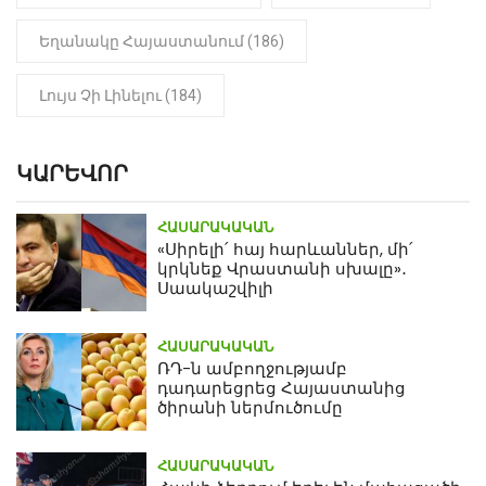
Եղանակը Հայաստանում (186)
Լույս Չի Լինելու (184)
ԿԱՐԵՎՈՐ
ՀԱՍԱՐԱԿԱԿԱՆ
«Սիրելի՛ հայ հարևաններ, մի՛
կրկնեք Վրաստանի սխալը»․
Սաակաշվիլի
ՀԱՍԱՐԱԿԱԿԱՆ
ՌԴ-ն ամբողջությամբ
դադարեցրեց Հայաստանից
ծիրանի ներմուծումը
ՀԱՍԱՐԱԿԱԿԱՆ