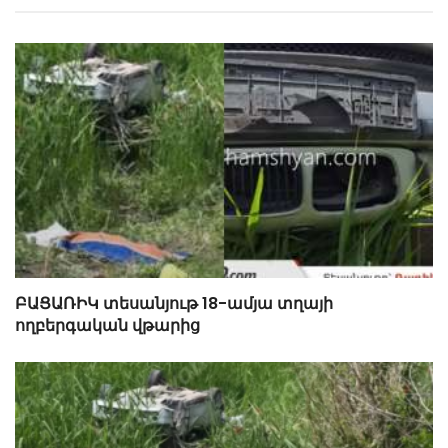
ԲԱՑԱՌԻԿ տեսանյութ 18-ամյա տղայի
ողբերգական վթարից