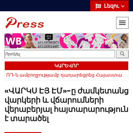
Լեզու
ԿԱՐԵՎՈՐ
ՌԴ-ն ամբողջությամբ դադարեցրեց Հայաստանից ծիրանի ներմուծումը
Հայկի ձեռքում եղել են մահացածի մազերը․ ՆՈՐ Մանրամասներ՝ Սևանում 22-ամյա հղի կնոջ մահվան դեպքից
«ՎԱՐԿՍ ԷՅ ԷՄ»-ը ժամկետանց
վարկերի և վճարումների
վերաբերյալ հայտարարություն
է տարածել