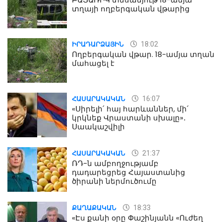
տղայի ողբերգական վթարից
18:02
ԻՐԱԴԱՐՁԱՅԻՆ
Ողբերգական վթար. 18-ամյա տղան
մահացել է
16:07
ՀԱՍԱՐԱԿԱԿԱՆ
«Սիրելի՛ հայ հարևաններ, մի՛
կրկնեք Վրաստանի սխալը»․
Սաակաշվիլի
21:37
ՀԱՍԱՐԱԿԱԿԱՆ
ՌԴ-ն ամբողջությամբ
դադարեցրեց Հայաստանից
ծիրանի ներմուծումը
18:33
ՔԱՂԱՔԱԿԱՆ
«Էս քանի օրը Փաշինյանն «Ուժեղ