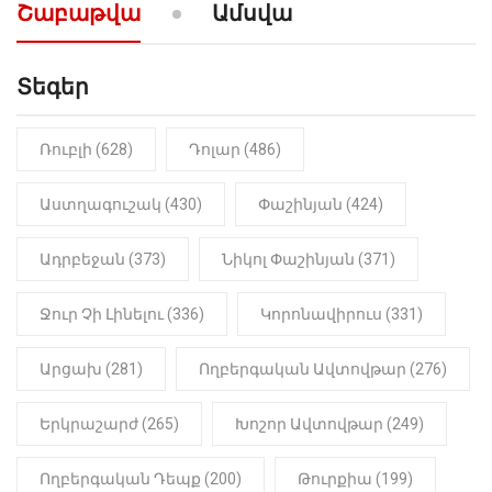
արտաբերիր այս երկու
Շաբաթվա
Ամսվա
նախադասությունը»․ Իշխան
Սաղաթելյան (տեսանյութ)
Տեգեր
10:41
ՔԱՂԱՔԱԿԱՆ
«Կալուգացի Սամո՛, դու
օտարերկրյա անուղեղ լրտես ես».
Նիկոլ Փաշինյան
Ռուբլի (628)
Դոլար (486)
22:01
ԻՐԱԴԱՐՁԱՅԻՆ
Աստղագուշակ (430)
Փաշինյան (424)
«Նուբարաշեն» ՔԿՀ-ում
հայտնաբերվել է
Ադրբեջան (373)
Նիկոլ Փաշինյան (371)
մանկապղծության համար
դատապարտված տղամարդու
մարմինը
Ջուր Չի Լինելու (336)
Կորոնավիրուս (331)
Արցախ (281)
Ողբերգական Ավտովթար (276)
Երկրաշարժ (265)
Խոշոր Ավտովթար (249)
Ողբերգական Դեպք (200)
Թուրքիա (199)