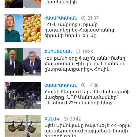
Սաակաշվիլի
21:37
ՀԱՍԱՐԱԿԱԿԱՆ
ՌԴ-ն ամբողջությամբ
դադարեցրեց Հայաստանից
ծիրանի ներմուծումը
18:33
ՔԱՂԱՔԱԿԱՆ
«Էս քանի օրը Փաշինյանն «Ուժեղ
Հայաստան»-ին դուրս է հանելու
ընտրապայքարից». Հովիկ
Աղազարյան
14:38
ՀԱՍԱՐԱԿԱԿԱՆ
Հայկի ձեռքում եղել են մահացածի
մազերը․ ՆՈՐ Մանրամասներ՝
Սևանում 22-ամյա հղի կնոջ
մահվան դեպքից
20:42
ԲԱՆԱԿ
Ալեն Սիմոնյանը հայտնել է 44-օրյա
պատերազմում հայկական կողմի
զոհերի թիվը