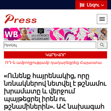
Լեզու
ԿԱՐԵՎՈՐ
ՌԴ-ն ամբողջությամբ դադարեցրեց Հայաստանից ծիրանի ներմուծումը
Հայկի ձեռքում եղել են մահացածի մազերը․ ՆՈՐ Մանրամասներ՝ Սևանում 22-ամյա հղի կնոջ մահվան դեպքից
«Ունենք հայրենակից, որը
նռնակներով նետվել է թշնամու
խրամատը և վերջում
պայթեցրել իրեն ու
թշնամիներին». ԱՀ նախագահ