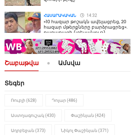
14:32
ՀԱՍԱՐԱԿԱԿԱՆ
«10 հազար թոշակն ավելացրեց, 20
հազար մթերքները բարձրացրեց».
քաղաքացի (տեսանյութ)
10:52
ՔԱՂԱՔԱԿԱՆ
«Լեզվիդ տալու փոխարեն
արտաբերիր այս երկու
Շաբաթվա
Ամսվա
նախադասությունը»․ Իշխան
Սաղաթելյան (տեսանյութ)
Տեգեր
10:41
ՔԱՂԱՔԱԿԱՆ
«Կալուգացի Սամո՛, դու
օտարերկրյա անուղեղ լրտես ես».
Նիկոլ Փաշինյան
Ռուբլի (628)
Դոլար (486)
22:01
ԻՐԱԴԱՐՁԱՅԻՆ
Աստղագուշակ (430)
Փաշինյան (424)
«Նուբարաշեն» ՔԿՀ-ում
հայտնաբերվել է
Ադրբեջան (373)
Նիկոլ Փաշինյան (371)
մանկապղծության համար