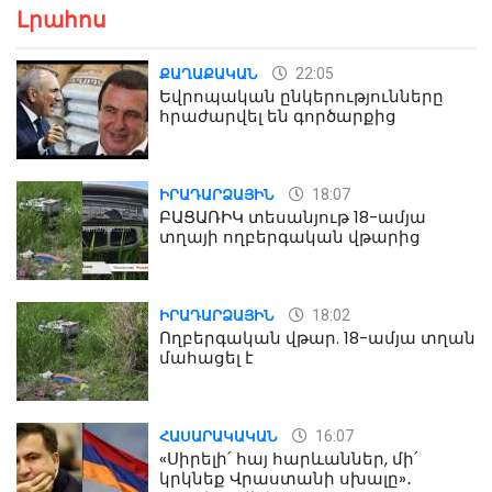
Լրահոս
22:05
ՔԱՂԱՔԱԿԱՆ
Եվրոպական ընկերությունները
հրաժարվել են գործարքից
18:07
ԻՐԱԴԱՐՁԱՅԻՆ
ԲԱՑԱՌԻԿ տեսանյութ 18-ամյա
տղայի ողբերգական վթարից
18:02
ԻՐԱԴԱՐՁԱՅԻՆ
Ողբերգական վթար. 18-ամյա տղան
մահացել է
16:07
ՀԱՍԱՐԱԿԱԿԱՆ
«Սիրելի՛ հայ հարևաններ, մի՛
կրկնեք Վրաստանի սխալը»․