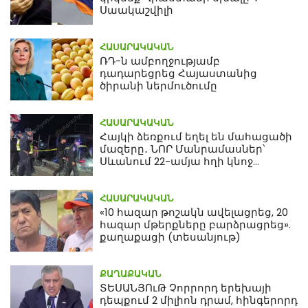
Սաակաշվիլի
ՀԱՍԱՐԱԿԱԿԱՆ
ՌԴ-ն ամբողջությամբ
դադարեցրեց Հայաստանից
ծիրանի ներմուծումը
ՀԱՍԱՐԱԿԱԿԱՆ
Հայկի ձեռքում եղել են մահացածի
մազերը․ ՆՈՐ Մանրամասներ՝
Սևանում 22-ամյա հղի կնոջ
մահվան դեպքից
ՀԱՍԱՐԱԿԱԿԱՆ
«10 հազար թոշակն ավելացրեց, 20
հազար մթերքները բարձրացրեց».
քաղաքացի (տեսանյութ)
ՔԱՂԱՔԱԿԱՆ
ՏԵՍԱՆՅՈւԹ Չորրորդ երեխայի
դեպքում 2 միլիոն դրամ, հինգերորդ