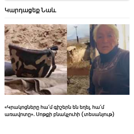
Կարդացեք Նաև
Թշնամին կրակ է բացել հայկական դիրքերի
ուղղությամբ