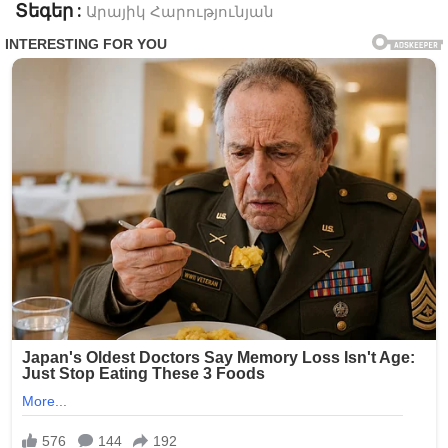
Տեգեր :
Արայիկ Հարությունյան