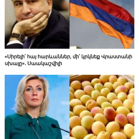
«Սիրելի՛ հայ հարևաններ, մի՛ կրկնեք Վրաստանի
սխալը»․ Սաակաշվիլի