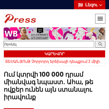
Լեզու
ԿԱՐԵՎՈՐ
«10 հազար թոշակն ավելացրեց, 20 հազար մթերքները բարձրացրեց». քաղաքացի (տեսանյութ)
ՏԵՍԱՆՅՈւԹ Չորրորդ երեխայի դեպքում 2 միլիոն դրամ, հինգերորդ երեխայի դեպքում բնակարան. Սամվել Կարապետյան
Ում կտրվի 100 000 դրամ
միանվագ նպաստ․ Ահա, թե
ովքեր ունեն այն ստանալու
իրավունք