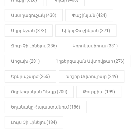
22:01
ԻՐԱԴԱՐՁԱՅԻՆ
Աստղագուշակ (430)
Փաշինյան (424)
«Նուբարաշեն» ՔԿՀ-ում
հայտնաբերվել է
Ադրբեջան (373)
Նիկոլ Փաշինյան (371)
մանկապղծության համար
դատապարտված տղամարդու
մարմինը
Ջուր Չի Լինելու (336)
Կորոնավիրուս (331)
Արցախ (281)
Ողբերգական Ավտովթար (276)
Երկրաշարժ (265)
Խոշոր Ավտովթար (249)
Ողբերգական Դեպք (200)
Թուրքիա (199)
Եղանակը Հայաստանում (186)
Լույս Չի Լինելու (184)