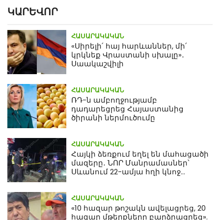
ԿԱՐԵՎՈՐ
ՀԱՍԱՐԱԿԱԿԱՆ
«Սիրելի՛ հայ հարևաններ, մի՛
կրկնեք Վրաստանի սխալը»․
Սաակաշվիլի
ՀԱՍԱՐԱԿԱԿԱՆ
ՌԴ-ն ամբողջությամբ
դադարեցրեց Հայաստանից
ծիրանի ներմուծումը
ՀԱՍԱՐԱԿԱԿԱՆ
Հայկի ձեռքում եղել են մահացածի
մազերը․ ՆՈՐ Մանրամասներ՝
Սևանում 22-ամյա հղի կնոջ
մահվան դեպքից
ՀԱՍԱՐԱԿԱԿԱՆ
«10 հազար թոշակն ավելացրեց, 20
հազար մթերքները բարձրացրեց».