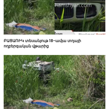
ԲԱՑԱՌԻԿ տեսանյութ 18-ամյա տղայի
ողբերգական վթարից