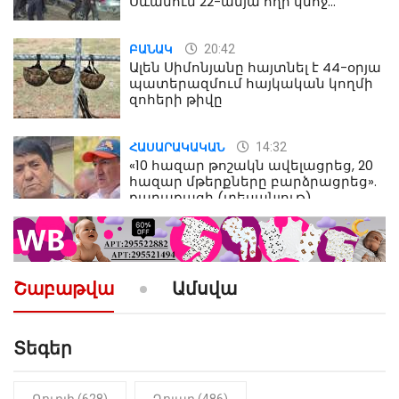
Սևանում 22-ամյա հղի կնոջ
մահվան դեպքից
20:42
ԲԱՆԱԿ
Ալեն Սիմոնյանը հայտնել է 44-օրյա
պատերազմում հայկական կողմի
զոհերի թիվը
14:32
ՀԱՍԱՐԱԿԱԿԱՆ
«10 հազար թոշակն ավելացրեց, 20
հազար մթերքները բարձրացրեց».
քաղաքացի (տեսանյութ)
10:52
ՔԱՂԱՔԱԿԱՆ
«Լեզվիդ տալու փոխարեն
արտաբերիր այս երկու
Շաբաթվա
Ամսվա
նախադասությունը»․ Իշխան
Սաղաթելյան (տեսանյութ)
Տեգեր
10:41
ՔԱՂԱՔԱԿԱՆ
«Կալուգացի Սամո՛, դու
օտարերկրյա անուղեղ լրտես ես».
Նիկոլ Փաշինյան
Ռուբլի (628)
Դոլար (486)