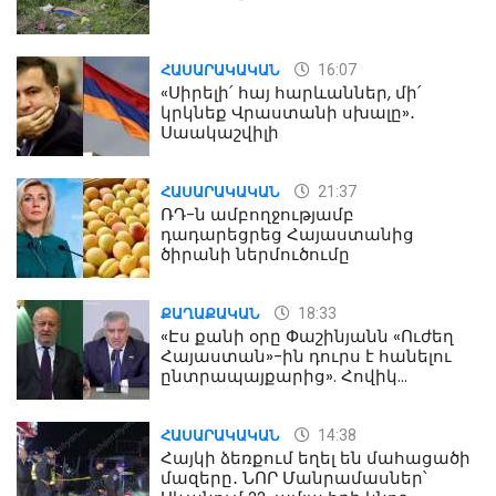
16:07
ՀԱՍԱՐԱԿԱԿԱՆ
«Սիրելի՛ հայ հարևաններ, մի՛
կրկնեք Վրաստանի սխալը»․
Սաակաշվիլի
21:37
ՀԱՍԱՐԱԿԱԿԱՆ
ՌԴ-ն ամբողջությամբ
դադարեցրեց Հայաստանից
ծիրանի ներմուծումը
18:33
ՔԱՂԱՔԱԿԱՆ
«Էս քանի օրը Փաշինյանն «Ուժեղ
Հայաստան»-ին դուրս է հանելու
ընտրապայքարից». Հովիկ
Աղազարյան
14:38
ՀԱՍԱՐԱԿԱԿԱՆ
Հայկի ձեռքում եղել են մահացածի
մազերը․ ՆՈՐ Մանրամասներ՝