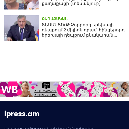
քաղաքացի (տեսանյութ)
ՔԱՂԱՔԱԿԱՆ
ՏԵՍԱՆՅՈւԹ Չորրորդ երեխայի
դեպքում 2 միլիոն դրամ, հինգերորդ
երեխայի դեպքում բնակարան.
Սամվել Կարապետյան
ipress.am