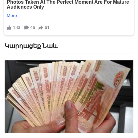
Կարդացեք Նաև