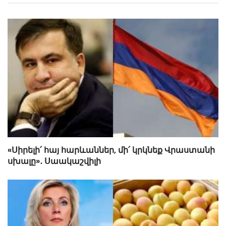
«Սիրելի՛ հայ հարևաններ, մի՛ կրկնեք Վրաստանի
սխալը»․ Սաակաշվիլի