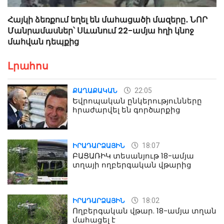
Հայկի ձեռքում եղել են մահացածի մազերը․ ՆՈՐ
Մանրամասներ՝ Սևանում 22-ամյա հղի կնոջ
մահվան դեպքից
Լրահոս
22:05
ՔԱՂԱՔԱԿԱՆ
Եվրոպական ընկերությունները
հրաժարվել են գործարքից
18:07
ԻՐԱԴԱՐՁԱՅԻՆ
ԲԱՑԱՌԻԿ տեսանյութ 18-ամյա
տղայի ողբերգական վթարից
18:02
ԻՐԱԴԱՐՁԱՅԻՆ
Ողբերգական վթար. 18-ամյա տղան
մահացել է