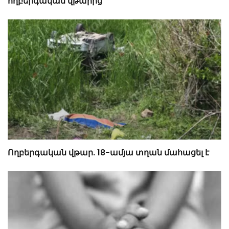
ողբերգական վթարից
Ողբերգական վթար. 18-ամյա տղան մահացել է