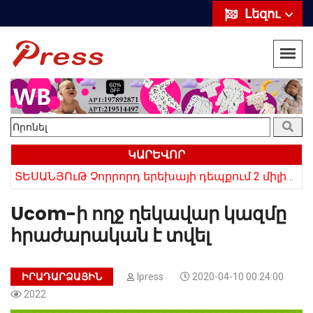
Լեզու
ԿԱՐԵՎՈՐ
«10 հազար թոշակն ավելացրեց, 20 հազար մթերքները բարձրացրեց». քաղաքացի (տեսանյութ)
ՏԵՍԱՆՅՈւԹ Չորրորդ երեխայի դեպքում 2 միլիոն դրամ, հինգերորդ երեխայի դեպքում բնակարան. Սամվել Կարապետյան
Ucom-ի ողջ ղեկավար կազմը
հրաժարական է տվել
ԻՐԱԴԱՐՁԱՅԻՆ
Ipress
2020-04-10 00:24:00
2022