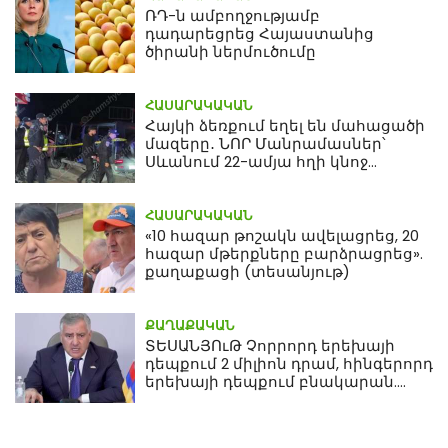
ՌԴ-ն ամբողջությամբ
դադարեցրեց Հայաստանից
ծիրանի ներմուծումը
ՀԱՍԱՐԱԿԱԿԱՆ
Հայկի ձեռքում եղել են մահացածի
մազերը․ ՆՈՐ Մանրամասներ՝
Սևանում 22-ամյա հղի կնոջ
մահվան դեպքից
ՀԱՍԱՐԱԿԱԿԱՆ
«10 հազար թոշակն ավելացրեց, 20
հազար մթերքները բարձրացրեց».
քաղաքացի (տեսանյութ)
ՔԱՂԱՔԱԿԱՆ
ՏԵՍԱՆՅՈւԹ Չորրորդ երեխայի
դեպքում 2 միլիոն դրամ, հինգերորդ
երեխայի դեպքում բնակարան.
Սամվել Կարապետյան