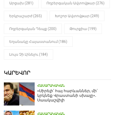
Արցախ (281)
Ողբերգական Ավտովթար (276)
Երկրաշարժ (265)
Խոշոր Ավտովթար (249)
Ողբերգական Դեպք (200)
Թուրքիա (199)
Եղանակը Հայաստանում (186)
Լույս Չի Լինելու (184)
ԿԱՐԵՎՈՐ
ՀԱՍԱՐԱԿԱԿԱՆ
«Սիրելի՛ հայ հարևաններ, մի՛
կրկնեք Վրաստանի սխալը»․
Սաակաշվիլի
ՀԱՍԱՐԱԿԱԿԱՆ