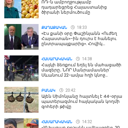
ՌԴ-ն ամբողջությամբ
դադարեցրեց Հայաստանից
ծիրանի ներմուծումը
18:33
ՔԱՂԱՔԱԿԱՆ
«Էս քանի օրը Փաշինյանն «Ուժեղ
Հայաստան»-ին դուրս է հանելու
ընտրապայքարից». Հովիկ
Աղազարյան
14:38
ՀԱՍԱՐԱԿԱԿԱՆ
Հայկի ձեռքում եղել են մահացածի
մազերը․ ՆՈՐ Մանրամասներ՝
Սևանում 22-ամյա հղի կնոջ
մահվան դեպքից
20:42
ԲԱՆԱԿ
Ալեն Սիմոնյանը հայտնել է 44-օրյա
պատերազմում հայկական կողմի
զոհերի թիվը
14:32
ՀԱՍԱՐԱԿԱԿԱՆ
«10 հազար թոշակն ավելացրեց, 20