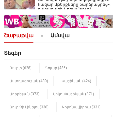
հազար մթերքները բարձրացրեց».
քաղաքացի (տեսանյութ)
10:52
ՔԱՂԱՔԱԿԱՆ
«Լեզվիդ տալու փոխարեն
արտաբերիր այս երկու
Շաբաթվա
Ամսվա
նախադասությունը»․ Իշխան
Սաղաթելյան (տեսանյութ)
Տեգեր
10:41
ՔԱՂԱՔԱԿԱՆ
«Կալուգացի Սամո՛, դու
օտարերկրյա անուղեղ լրտես ես».
Նիկոլ Փաշինյան
Ռուբլի (628)
Դոլար (486)
22:01
ԻՐԱԴԱՐՁԱՅԻՆ
Աստղագուշակ (430)
Փաշինյան (424)
«Նուբարաշեն» ՔԿՀ-ում
հայտնաբերվել է
Ադրբեջան (373)
Նիկոլ Փաշինյան (371)
մանկապղծության համար
դատապարտված տղամարդու
մարմինը
Ջուր Չի Լինելու (336)
Կորոնավիրուս (331)