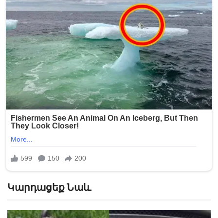
Կարդացեք Նաև