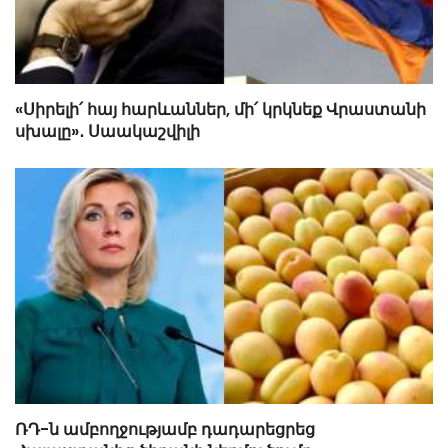
«Սիրելի՛ հայ հարևաններ, մի՛ կրկնեք Վրաստանի
սխալը»․ Սաակաշվիլի
ՌԴ-ն ամբողջությամբ դադարեցրեց