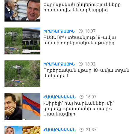
Եվրոպական ընկերությունները
հրաժարվել են գործարքից
18:07
ԻՐԱԴԱՐՁԱՅԻՆ
ԲԱՑԱՌԻԿ տեսանյութ 18-ամյա
տղայի ողբերգական վթարից
18:02
ԻՐԱԴԱՐՁԱՅԻՆ
Ողբերգական վթար. 18-ամյա տղան
մահացել է
16:07
ՀԱՍԱՐԱԿԱԿԱՆ
«Սիրելի՛ հայ հարևաններ, մի՛
կրկնեք Վրաստանի սխալը»․
Սաակաշվիլի
21:37
ՀԱՍԱՐԱԿԱԿԱՆ