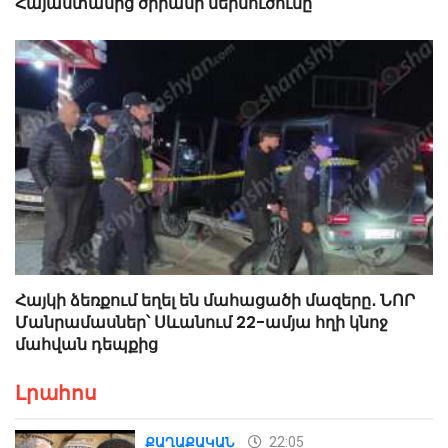
Հայաստանից ծիրանի ներմուծումը
Հայկի ձեռքում եղել են մահացածի մազերը․ ՆՈՐ
Մանրամասներ՝ Սևանում 22-ամյա հղի կնոջ
մահվան դեպքից
Լրահոս
22:05
ՔԱՂԱՔԱԿԱՆ