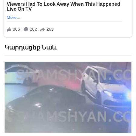
Կարդացեք Նաև
«Թուրքերը բացում են». Ինչ շշնջաց Միրզոյանը
Փաշինյանի ականջին ՏԵՍԱՆՅՈՒԹ