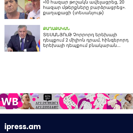
«10 հազար թոշակն ավելացրեց, 20
հազար մթերքները բարձրացրեց».
քաղաքացի (տեսանյութ)
ՔԱՂԱՔԱԿԱՆ
ՏԵՍԱՆՅՈւԹ Չորրորդ երեխայի
դեպքում 2 միլիոն դրամ, հինգերորդ
երեխայի դեպքում բնակարան.
Սամվել Կարապետյան
ipress.am