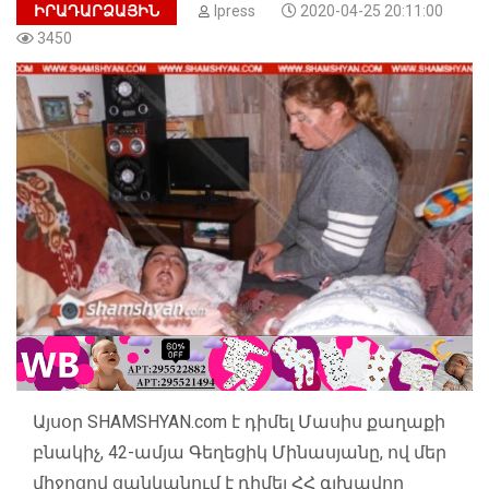
ԻՐԱԴԱՐՁԱՅԻՆ
Ipress
2020-04-25 20:11:00
3450
Այսօր
SHAMSHYAN.
com է դիմել Մասիս քաղաքի
բնակիչ, 42-ամյա Գեղեցիկ Մինասյանը, ով մեր
միջոցով ցանկանում է դիմել ՀՀ գլխավոր