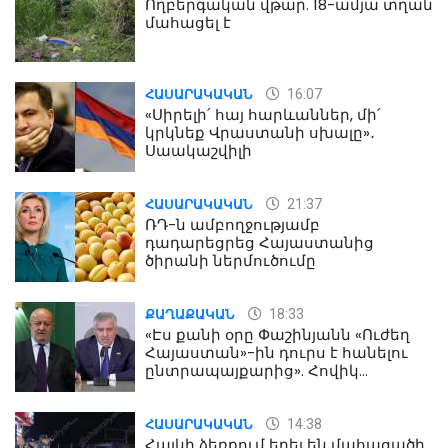
Ողբերգական վթար. 18-ամյա տղան
մահացել է
16:07
ՀԱՍԱՐԱԿԱԿԱՆ
«Սիրելի՛ հայ հարևաններ, մի՛
կրկնեք Վրաստանի սխալը»․
Սաակաշվիլի
21:37
ՀԱՍԱՐԱԿԱԿԱՆ
ՌԴ-ն ամբողջությամբ
դադարեցրեց Հայաստանից
ծիրանի ներմուծումը
18:33
ՔԱՂԱՔԱԿԱՆ
«Էս քանի օրը Փաշինյանն «Ուժեղ
Հայաստան»-ին դուրս է հանելու
ընտրապայքարից». Հովիկ
Աղազարյան
14:38
ՀԱՍԱՐԱԿԱԿԱՆ
Հայկի ձեռքում եղել են մահացածի