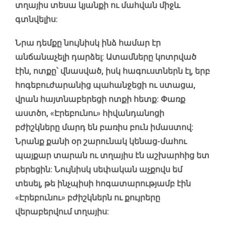
տղայիս տեսա կյանքի ու մահվան միջև
գտնվելիս:
Նրա դեմքը նույնիսկ ինձ համար էր
անճանաչելի դարձել: Ատամները կոտրված
էին, ոտքը՝ վնասված, իսկ հագուստներն էլ, երբ
հոգեբուժարանից պահանջեցի ու ստացա,
վրան հայտնաբերեցի ոտքի հետք: Փառք
աստծո, «Էրեբունու» հիվանդանոցի
բժիշկները մարդ են բառիս բուն իմաստով:
Նրանք քանի օր շարունակ կենաց-մահու
պայքար տարան ու տղայիս էն աշխարհից ետ
բերեցին: Նույնիսկ սեփական աչքովս եմ
տեսել, թե ինչպիսի հոգատարությամբ էին
«Էրեբունու» բժիշկներն ու քույրերը
վերաբերվում տղայիս: