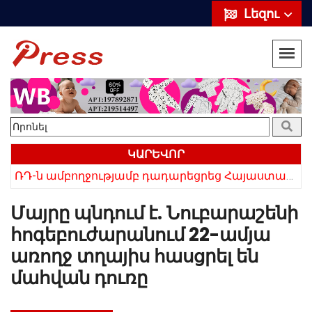
Լեզու
ԿԱՐԵՎՈՐ
ՌԴ-ն ամբողջությամբ դադարեցրեց Հայաստանից ծիրանի ներմուծումը
Հայկի ձեռքում եղել են մահացածի մազերը․ ՆՈՐ Մանրամասներ՝ Սևանում 22-ամյա հղի կնոջ մահվան դեպքից
Մայրը պնդում է. Նուբարաշենի
հոգեբուժարանում 22-ամյա
առողջ տղայիս հասցրել են
մահվան դուռը