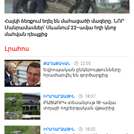
Հայկի ձեռքում եղել են մահացածի մազերը․ ՆՈՐ
Մանրամասներ՝ Սևանում 22-ամյա հղի կնոջ
մահվան դեպքից
Լրահոս
22:05
ՔԱՂԱՔԱԿԱՆ
Եվրոպական ընկերությունները
հրաժարվել են գործարքից
18:07
ԻՐԱԴԱՐՁԱՅԻՆ
ԲԱՑԱՌԻԿ տեսանյութ 18-ամյա
տղայի ողբերգական վթարից
18:02
ԻՐԱԴԱՐՁԱՅԻՆ