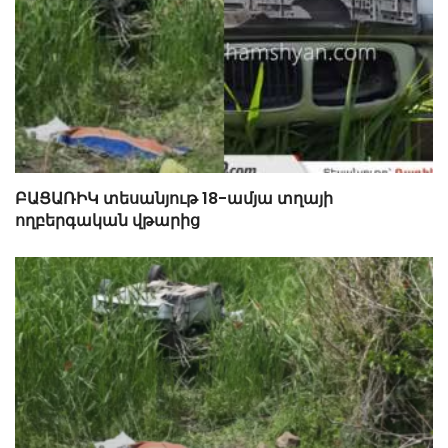
ԲԱՑԱՌԻԿ տեսանյութ 18-ամյա տղայի
ողբերգական վթարից