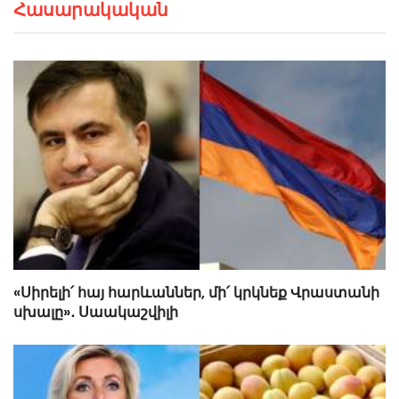
Հասարակական
«Սիրելի՛ հայ հարևաններ, մի՛ կրկնեք Վրաստանի
սխալը»․ Սաակաշվիլի