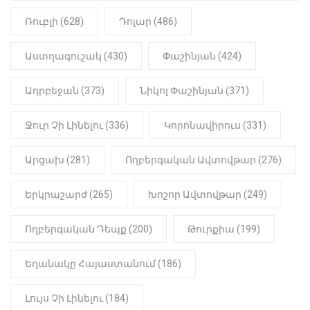
օտարերկրյա անուղեղ լրտես ես».
Նիկոլ Փաշինյան
Ռուբլի (628)
Դոլար (486)
22:01
ԻՐԱԴԱՐՁԱՅԻՆ
Աստղագուշակ (430)
Փաշինյան (424)
«Նուբարաշեն» ՔԿՀ-ում
հայտնաբերվել է
Ադրբեջան (373)
Նիկոլ Փաշինյան (371)
մանկապղծության համար
դատապարտված տղամարդու
մարմինը
Ջուր Չի Լինելու (336)
Կորոնավիրուս (331)
Արցախ (281)
Ողբերգական Ավտովթար (276)
Երկրաշարժ (265)
Խոշոր Ավտովթար (249)
Ողբերգական Դեպք (200)
Թուրքիա (199)
Եղանակը Հայաստանում (186)
Լույս Չի Լինելու (184)