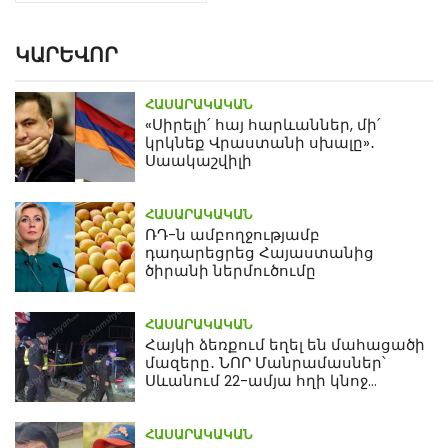
ԿԱՐԵՎՈՐ
ՀԱՍԱՐԱԿԱԿԱՆ
«Սիրելի՛ հայ հարևաններ, մի՛
կրկնեք Վրաստանի սխալը»․
Սաակաշվիլի
ՀԱՍԱՐԱԿԱԿԱՆ
ՌԴ-ն ամբողջությամբ
դադարեցրեց Հայաստանից
ծիրանի ներմուծումը
ՀԱՍԱՐԱԿԱԿԱՆ
Հայկի ձեռքում եղել են մահացածի
մազերը․ ՆՈՐ Մանրամասներ՝
Սևանում 22-ամյա հղի կնոջ
մահվան դեպքից
ՀԱՍԱՐԱԿԱԿԱՆ