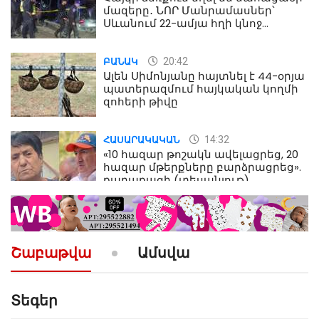
մազերը․ ՆՈՐ Մանրամասներ՝
Սևանում 22-ամյա հղի կնոջ
մահվան դեպքից
20:42
ԲԱՆԱԿ
Ալեն Սիմոնյանը հայտնել է 44-օրյա
պատերազմում հայկական կողմի
զոհերի թիվը
14:32
ՀԱՍԱՐԱԿԱԿԱՆ
«10 հազար թոշակն ավելացրեց, 20
հազար մթերքները բարձրացրեց».
քաղաքացի (տեսանյութ)
10:52
ՔԱՂԱՔԱԿԱՆ
«Լեզվիդ տալու փոխարեն
արտաբերիր այս երկու
Շաբաթվա
Ամսվա
նախադասությունը»․ Իշխան
Սաղաթելյան (տեսանյութ)
Տեգեր
10:41
ՔԱՂԱՔԱԿԱՆ
«Կալուգացի Սամո՛, դու