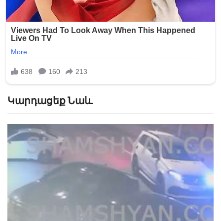
Կարդացեք Նաև
«Թուրքերը բացում են». Ինչ շշնջաց Միրզոյանը
Փաշինյանի ականջին ՏԵՍԱՆՅՈՒԹ