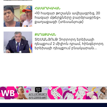
ՀԱՍԱՐԱԿԱԿԱՆ
«10 հազար թոշակն ավելացրեց, 20
հազար մթերքները բարձրացրեց».
քաղաքացի (տեսանյութ)
ՔԱՂԱՔԱԿԱՆ
ՏԵՍԱՆՅՈւԹ Չորրորդ երեխայի
դեպքում 2 միլիոն դրամ, հինգերորդ
երեխայի դեպքում բնակարան.
Սամվել Կարապետյան