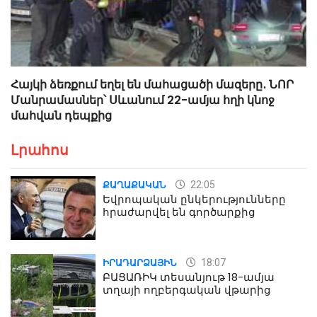
Հայկի ձեռքում եղել են մահացածի մազերը․ ՆՈՐ
Մանրամասներ՝ Սևանում 22-ամյա հղի կնոջ
մահվան դեպքից
Լրահոս
22:05
ՔԱՂԱՔԱԿԱՆ
Եվրոպական ընկերությունները
հրաժարվել են գործարքից
18:07
ԻՐԱԴԱՐՁԱՅԻՆ
ԲԱՑԱՌԻԿ տեսանյութ 18-ամյա
տղայի ողբերգական վթարից