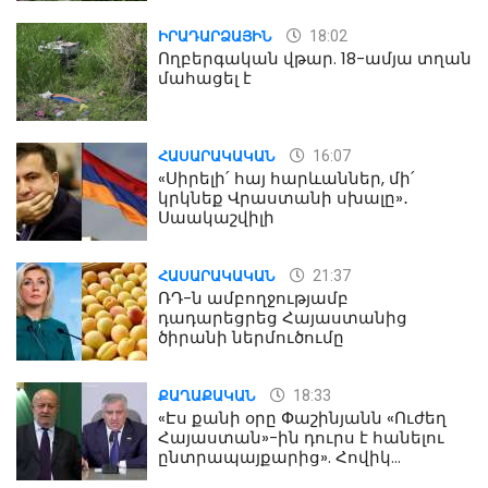
18:02
ԻՐԱԴԱՐՁԱՅԻՆ
Ողբերգական վթար. 18-ամյա տղան
մահացել է
16:07
ՀԱՍԱՐԱԿԱԿԱՆ
«Սիրելի՛ հայ հարևաններ, մի՛
կրկնեք Վրաստանի սխալը»․
Սաակաշվիլի
21:37
ՀԱՍԱՐԱԿԱԿԱՆ
ՌԴ-ն ամբողջությամբ
դադարեցրեց Հայաստանից
ծիրանի ներմուծումը
18:33
ՔԱՂԱՔԱԿԱՆ
«Էս քանի օրը Փաշինյանն «Ուժեղ
Հայաստան»-ին դուրս է հանելու
ընտրապայքարից». Հովիկ
Աղազարյան