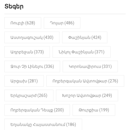
Տեգեր
10:41
ՔԱՂԱՔԱԿԱՆ
«Կալուգացի Սամո՛, դու
օտարերկրյա անուղեղ լրտես ես».
Նիկոլ Փաշինյան
Ռուբլի (628)
Դոլար (486)
22:01
ԻՐԱԴԱՐՁԱՅԻՆ
Աստղագուշակ (430)
Փաշինյան (424)
«Նուբարաշեն» ՔԿՀ-ում
հայտնաբերվել է
Ադրբեջան (373)
Նիկոլ Փաշինյան (371)
մանկապղծության համար
դատապարտված տղամարդու
մարմինը
Ջուր Չի Լինելու (336)
Կորոնավիրուս (331)
Արցախ (281)
Ողբերգական Ավտովթար (276)
Երկրաշարժ (265)
Խոշոր Ավտովթար (249)
Ողբերգական Դեպք (200)
Թուրքիա (199)
Եղանակը Հայաստանում (186)