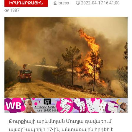
ԻՐԱԴԱՐՁԱՅԻՆ
Ipress
2022-04-17 16:41:00
1887
Թուրքիայի արևմտյան Մուղլա գավառում
այսօր՝ ապրիլի 17-ին, անտառային հրդեհ է