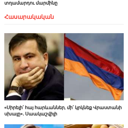
տղամարդու մարմինը
Հասարակական
«Սիրելի՛ հայ հարևաններ, մի՛ կրկնեք Վրաստանի
սխալը»․ Սաակաշվիլի