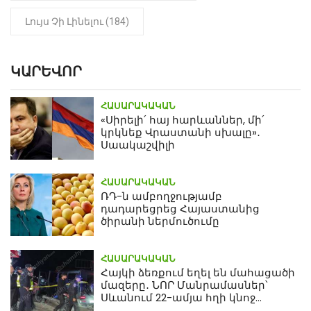
Լույս Չի Լինելու (184)
ԿԱՐԵՎՈՐ
ՀԱՍԱՐԱԿԱԿԱՆ
«Սիրելի՛ հայ հարևաններ, մի՛
կրկնեք Վրաստանի սխալը»․
Սաակաշվիլի
ՀԱՍԱՐԱԿԱԿԱՆ
ՌԴ-ն ամբողջությամբ
դադարեցրեց Հայաստանից
ծիրանի ներմուծումը
ՀԱՍԱՐԱԿԱԿԱՆ
Հայկի ձեռքում եղել են մահացածի
մազերը․ ՆՈՐ Մանրամասներ՝
Սևանում 22-ամյա հղի կնոջ
մահվան դեպքից