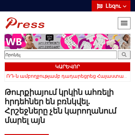
Լեզու
ԿԱՐԵՎՈՐ
ՌԴ-ն ամբողջությամբ դադարեցրեց Հայաստանից ծիրանի ներմուծումը
Հայկի ձեռքում եղել են մահացածի մազերը․ ՆՈՐ Մանրամասներ՝ Սևանում 22-ամյա հղի կնոջ մահվան դեպքից
Թուրքիայում կրկին ահռելի
հրդեհներ են բռնկվել.
Հրշեջները չեն կարողանում
մարել այն