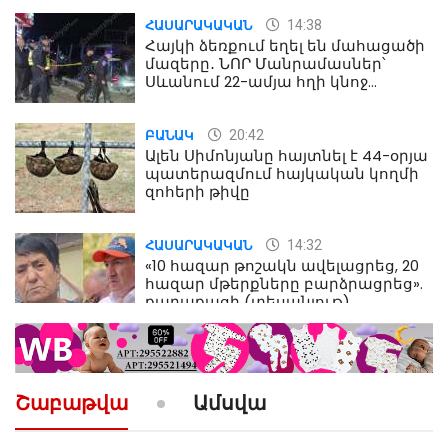
14:38
ՀԱՍԱՐԱԿԱԿԱՆ
Հայկի ձեռքում եղել են մահացածի
մազերը․ ՆՈՐ Մանրամասներ՝
Սևանում 22-ամյա հղի կնոջ
մահվան դեպքից
20:42
ԲԱՆԱԿ
Ալեն Սիմոնյանը հայտնել է 44-օրյա
պատերազմում հայկական կողմի
զոհերի թիվը
14:32
ՀԱՍԱՐԱԿԱԿԱՆ
«10 հազար թոշակն ավելացրեց, 20
հազար մթերքները բարձրացրեց».
քաղաքացի (տեսանյութ)
10:52
ՔԱՂԱՔԱԿԱՆ
«Լեզվիդ տալու փոխարեն
արտաբերիր այս երկու
Շաբաթվա
Ամսվա
նախադասությունը»․ Իշխան
Սաղաթելյան (տեսանյութ)