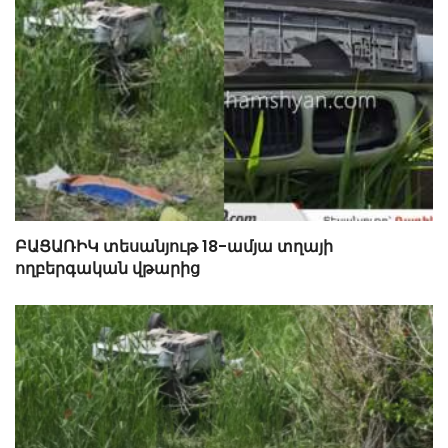
ԲԱՑԱՌԻԿ տեսանյութ 18-ամյա տղայի
ողբերգական վթարից