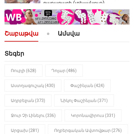
քաղաքացի (տեսանյութ)
10:52
ՔԱՂԱՔԱԿԱՆ
«Լեզվիդ տալու փոխարեն
արտաբերիր այս երկու
Շաբաթվա
Ամսվա
նախադասությունը»․ Իշխան
Սաղաթելյան (տեսանյութ)
Տեգեր
10:41
ՔԱՂԱՔԱԿԱՆ
«Կալուգացի Սամո՛, դու
օտարերկրյա անուղեղ լրտես ես».
Նիկոլ Փաշինյան
Ռուբլի (628)
Դոլար (486)
22:01
ԻՐԱԴԱՐՁԱՅԻՆ
Աստղագուշակ (430)
Փաշինյան (424)
«Նուբարաշեն» ՔԿՀ-ում
հայտնաբերվել է
Ադրբեջան (373)
Նիկոլ Փաշինյան (371)
մանկապղծության համար
դատապարտված տղամարդու
մարմինը
Ջուր Չի Լինելու (336)
Կորոնավիրուս (331)
Արցախ (281)
Ողբերգական Ավտովթար (276)