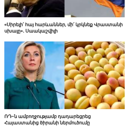
«Սիրելի՛ հայ հարևաններ, մի՛ կրկնեք Վրաստանի
սխալը»․ Սաակաշվիլի
ՌԴ-ն ամբողջությամբ դադարեցրեց
Հայաստանից ծիրանի ներմուծումը