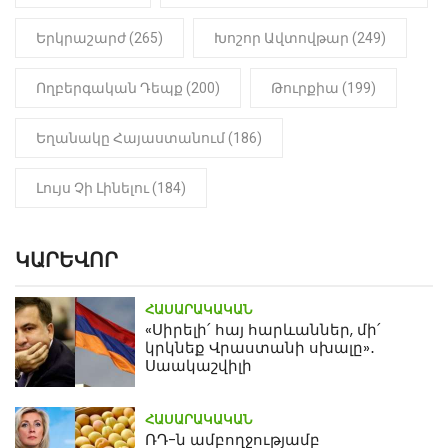
Երկրաշարժ (265)
Խոշոր Ավտովթար (249)
Ողբերգական Դեպք (200)
Թուրքիա (199)
Եղանակը Հայաստանում (186)
Լույս Չի Լինելու (184)
ԿԱՐԵՎՈՐ
ՀԱՍԱՐԱԿԱԿԱՆ
«Սիրելի՛ հայ հարևաններ, մի՛
կրկնեք Վրաստանի սխալը»․
Սաակաշվիլի
ՀԱՍԱՐԱԿԱԿԱՆ
ՌԴ-ն ամբողջությամբ