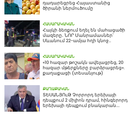
դադարեցրեց Հայաստանից
ծիրանի ներմուծումը
ՀԱՍԱՐԱԿԱԿԱՆ
Հայկի ձեռքում եղել են մահացածի
մազերը․ ՆՈՐ Մանրամասներ՝
Սևանում 22-ամյա հղի կնոջ
մահվան դեպքից
ՀԱՍԱՐԱԿԱԿԱՆ
«10 հազար թոշակն ավելացրեց, 20
հազար մթերքները բարձրացրեց».
քաղաքացի (տեսանյութ)
ՔԱՂԱՔԱԿԱՆ
ՏԵՍԱՆՅՈւԹ Չորրորդ երեխայի
դեպքում 2 միլիոն դրամ, հինգերորդ
երեխայի դեպքում բնակարան.
Սամվել Կարապետյան