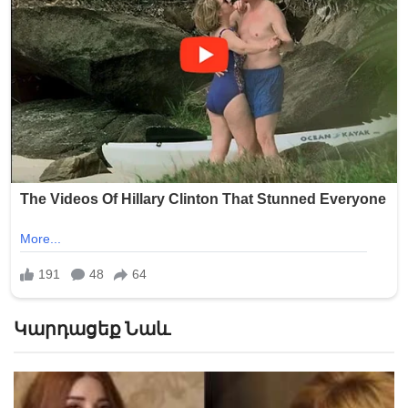
Կարդացեք Նաև