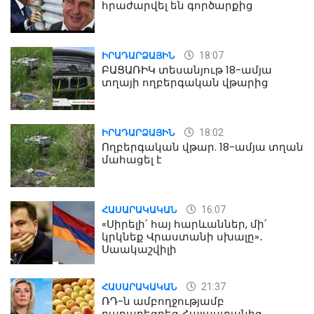
հրաժարվել են գործարքից
18:07
ԻՐԱԴԱՐՁԱՅԻՆ
ԲԱՑԱՌԻԿ տեսանյութ 18-ամյա
տղայի ողբերգական վթարից
18:02
ԻՐԱԴԱՐՁԱՅԻՆ
Ողբերգական վթար. 18-ամյա տղան
մահացել է
16:07
ՀԱՍԱՐԱԿԱԿԱՆ
«Սիրելի՛ հայ հարևաններ, մի՛
կրկնեք Վրաստանի սխալը»․
Սաակաշվիլի
21:37
ՀԱՍԱՐԱԿԱԿԱՆ
ՌԴ-ն ամբողջությամբ
դադարեցրեց Հայաստանից