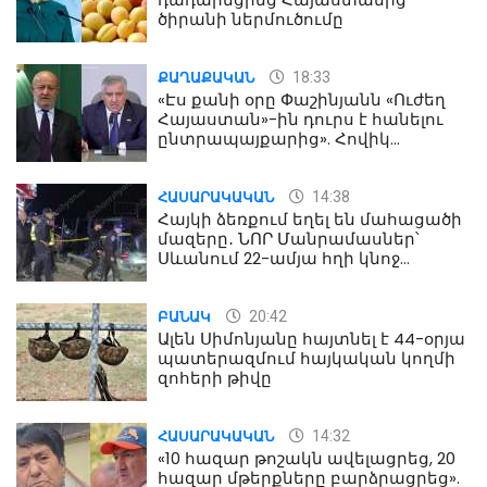
ծիրանի ներմուծումը
18:33
ՔԱՂԱՔԱԿԱՆ
«Էս քանի օրը Փաշինյանն «Ուժեղ
Հայաստան»-ին դուրս է հանելու
ընտրապայքարից». Հովիկ
Աղազարյան
14:38
ՀԱՍԱՐԱԿԱԿԱՆ
Հայկի ձեռքում եղել են մահացածի
մազերը․ ՆՈՐ Մանրամասներ՝
Սևանում 22-ամյա հղի կնոջ
մահվան դեպքից
20:42
ԲԱՆԱԿ
Ալեն Սիմոնյանը հայտնել է 44-օրյա
պատերազմում հայկական կողմի
զոհերի թիվը
14:32
ՀԱՍԱՐԱԿԱԿԱՆ
«10 հազար թոշակն ավելացրեց, 20
հազար մթերքները բարձրացրեց».