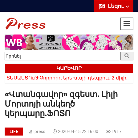
Լեզու
ԿԱՐԵՎՈՐ
«10 հազար թոշակն ավելացրեց, 20 հազար մթերքները բարձրացրեց». քաղաքացի (տեսանյութ)
ՏԵՍԱՆՅՈւԹ Չորրորդ երեխայի դեպքում 2 միլիոն դրամ, հինգերորդ երեխայի դեպքում բնակարան. Սամվել Կարապետյան
«Վտանգավոր» զգեստ. Լիլի
Մորտոյի անկեղծ
կերպարը.ՖՈՏՈ
LIFE
Ipress
2020-04-15 22:16:00
1917