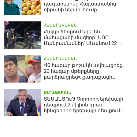
դադարեցրեց Հայաստանից
ծիրանի ներմուծումը
ՀԱՍԱՐԱԿԱԿԱՆ
Հայկի ձեռքում եղել են
մահացածի մազերը․ ՆՈՐ
Մանրամասներ՝ Սևանում 22-
ամյա հղի կնոջ մահվան դեպքից
ՀԱՍԱՐԱԿԱԿԱՆ
«10 հազար թոշակն ավելացրեց,
20 հազար մթերքները
բարձրացրեց». քաղաքացի
(տեսանյութ)
ՔԱՂԱՔԱԿԱՆ
ՏԵՍԱՆՅՈւԹ Չորրորդ երեխայի
դեպքում 2 միլիոն դրամ,
հինգերորդ երեխայի դեպքում
բնակարան. Սամվել
Կարապետյան