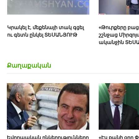
Կրակել է, մեքենայի տակ գցել
«Թուրքերը բացո
ու գետն ընկել ՏԵՍԱՆՅՈՒԹ
շշնջաց Միրզոյ
ականջին ՏԵՍ
Քաղաքական
Եվրոպական ընկերությունները
«Էս քանի օրը 