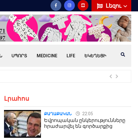
Լեզու
Ն
ՍՊՈՐՏ
MEDICINE
LIFE
ԵԿԵՂԵՑԻ
Հայ
Լրահոս
22:05
ՔԱՂԱՔԱԿԱՆ
Եվրոպական ընկերությունները
հրաժարվել են գործարքից