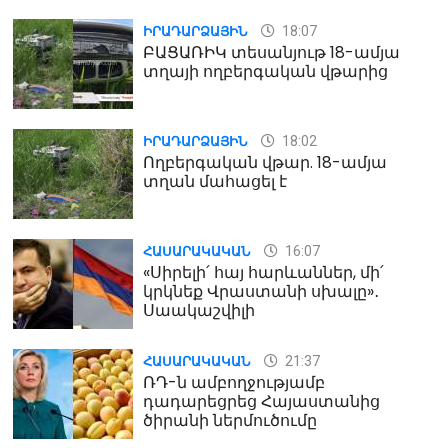
18:07
ԻՐԱԴԱՐՁԱՅԻՆ
ԲԱՑԱՌԻԿ տեսանյութ 18-ամյա
տղայի ողբերգական վթարից
18:02
ԻՐԱԴԱՐՁԱՅԻՆ
Ողբերգական վթար. 18-ամյա
տղան մահացել է
16:07
ՀԱՍԱՐԱԿԱԿԱՆ
«Սիրելի՛ հայ հարևաններ, մի՛
կրկնեք Վրաստանի սխալը»․
Սաակաշվիլի
21:37
ՀԱՍԱՐԱԿԱԿԱՆ
ՌԴ-ն ամբողջությամբ
դադարեցրեց Հայաստանից
ծիրանի ներմուծումը