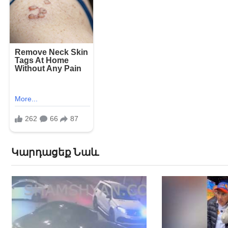
Կարդացեք Նաև