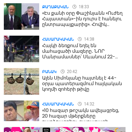
18:33
ՔԱՂԱՔԱԿԱՆ
«Էս քանի օրը Փաշինյանն «Ուժեղ
Հայաստան»-ին դուրս է հանելու
ընտրապայքարից». Հովիկ
Աղազարյան
14:38
ՀԱՍԱՐԱԿԱԿԱՆ
Հայկի ձեռքում եղել են
մահացածի մազերը․ ՆՈՐ
Մանրամասներ՝ Սևանում 22-
ամյա հղի կնոջ մահվան դեպքից
20:42
ԲԱՆԱԿ
Ալեն Սիմոնյանը հայտնել է 44-
օրյա պատերազմում հայկական
կողմի զոհերի թիվը
14:32
ՀԱՍԱՐԱԿԱԿԱՆ
«10 հազար թոշակն ավելացրեց,
20 հազար մթերքները
բարձրացրեց». քաղաքացի
(տեսանյութ)