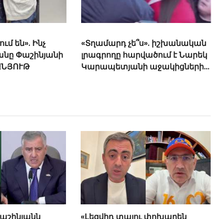
ւմ են». Ինչ
«Տղամարդ չե՞ս». իշխանական
անը Փաշինյանի
լրագրողը հարվածում է Նարեկ
ԱՆՅՈՒԹ
Կարապետյանի աջակիցներին,
վիրավորում պատերազմի
մասնակցին
Փաշինյանն
«Լեզվիդ տալու փոխարեն