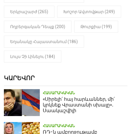
Երկրաշարժ (265)
Խոշոր Ավտովթար (249)
Ողբերգական Դեպք (200)
Թուրքիա (199)
Եղանակը Հայաստանում (186)
Լույս Չի Լինելու (184)
ԿԱՐԵՎՈՐ
ՀԱՍԱՐԱԿԱԿԱՆ
«Սիրելի՛ հայ հարևաններ, մի՛
կրկնեք Վրաստանի սխալը»․
Սաակաշվիլի
ՀԱՍԱՐԱԿԱԿԱՆ
ՌԴ-ն ամբողջությամբ