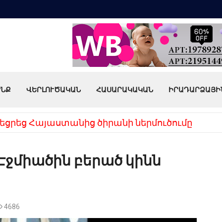
ՒՆՔ
ՎԵՐԼՈՒԾԱԿԱՆ
ՀԱՍԱՐԱԿԱԿԱՆ
ԻՐԱԴԱՐՁԱՅԻ
եցրեց Հայաստանից ծիրանի ներմուծումը
Էջմիածին բերած կինն
4686