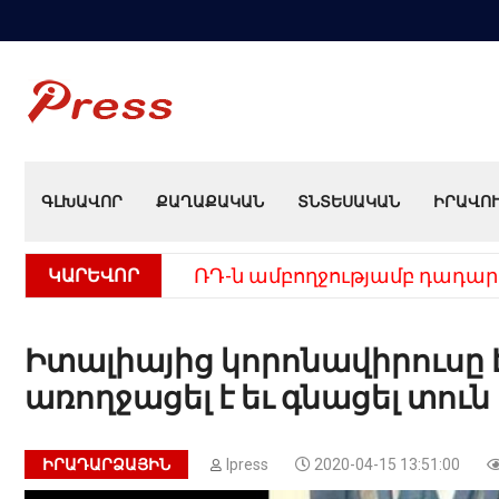
ԳԼԽԱՎՈՐ
ՔԱՂԱՔԱԿԱՆ
ՏՆՏԵՍԱԿԱՆ
ԻՐԱՎՈ
ԿԱՐԵՎՈՐ
ՌԴ-ն ամբողջությամբ դադար
Իտալիայից կորոնավիրուսը 
առողջացել է եւ գնացել տուն
ԻՐԱԴԱՐՁԱՅԻՆ
Ipress
2020-04-15 13:51:00