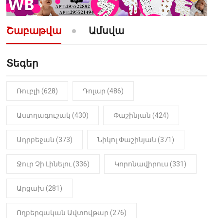
10:52
ՔԱՂԱՔԱԿԱՆ
«Լեզվիդ տալու փոխարեն
արտաբերիր այս երկու
Շաբաթվա
Ամսվա
նախադասությունը»․ Իշխան
Սաղաթելյան (տեսանյութ)
Տեգեր
10:41
ՔԱՂԱՔԱԿԱՆ
«Կալուգացի Սամո՛, դու
օտարերկրյա անուղեղ լրտես ես».
Նիկոլ Փաշինյան
Ռուբլի (628)
Դոլար (486)
22:01
ԻՐԱԴԱՐՁԱՅԻՆ
Աստղագուշակ (430)
Փաշինյան (424)
«Նուբարաշեն» ՔԿՀ-ում
հայտնաբերվել է
Ադրբեջան (373)
Նիկոլ Փաշինյան (371)
մանկապղծության համար
դատապարտված տղամարդու
մարմինը
Ջուր Չի Լինելու (336)
Կորոնավիրուս (331)
Արցախ (281)
Ողբերգական Ավտովթար (276)