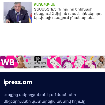
ՔԱՂԱՔԱԿԱՆ
ՏԵՍԱՆՅՈւԹ Չորրորդ երեխայի
դեպքում 2 միլիոն դրամ, հինգերորդ
երեխայի դեպքում բնակարան.
Սամվել Կարապետյան
ipress.am
Կայքից ամբողջական կամ մասնակի
մեջբերումներ կատարելիս ակտիվ հղումը