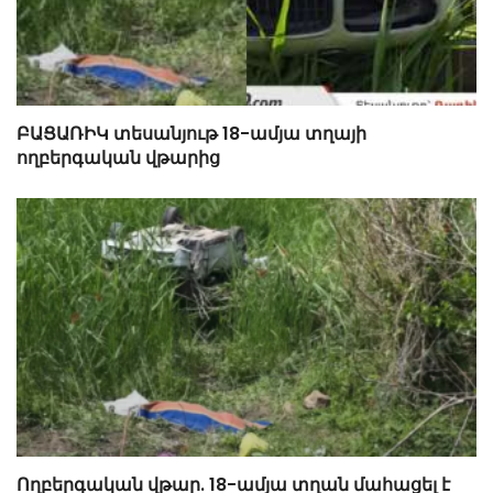
ԲԱՑԱՌԻԿ տեսանյութ 18-ամյա տղայի
ողբերգական վթարից
Ողբերգական վթար. 18-ամյա տղան մահացել է