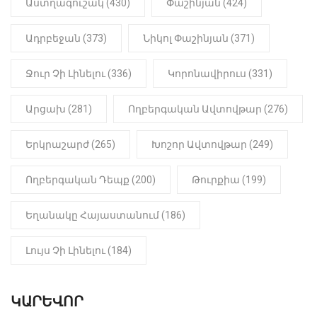
22:01
ԻՐԱԴԱՐՁԱՅԻՆ
Աստղագուշակ (430)
Փաշինյան (424)
«Նուբարաշեն» ՔԿՀ-ում
հայտնաբերվել է
Ադրբեջան (373)
Նիկոլ Փաշինյան (371)
մանկապղծության համար
դատապարտված տղամարդու
մարմինը
Ջուր Չի Լինելու (336)
Կորոնավիրուս (331)
Արցախ (281)
Ողբերգական Ավտովթար (276)
Երկրաշարժ (265)
Խոշոր Ավտովթար (249)
Ողբերգական Դեպք (200)
Թուրքիա (199)
Եղանակը Հայաստանում (186)
Լույս Չի Լինելու (184)
ԿԱՐԵՎՈՐ