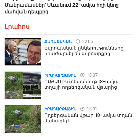
Մանրամասներ՝ Սևանում 22-ամյա հղի կնոջ
մահվան դեպքից
Լրահոս
22:05
ՔԱՂԱՔԱԿԱՆ
Եվրոպական ընկերությունները
հրաժարվել են գործարքից
18:07
ԻՐԱԴԱՐՁԱՅԻՆ
ԲԱՑԱՌԻԿ տեսանյութ 18-ամյա
տղայի ողբերգական վթարից
18:02
ԻՐԱԴԱՐՁԱՅԻՆ
Ողբերգական վթար. 18-ամյա տղան
մահացել է