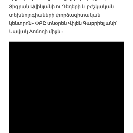
Տիգրան Ավինյանի ու Դեղերի և բժշկական
տեխնոլոգիաների փորձագիտական
կենտրոն» ՓԲԸ տնօրեն Վիլեն Գաբրիելյանի՝
Նավակ Ճոճողի միջև։