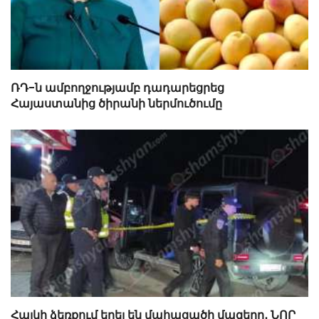
ՌԴ-ն ամբողջությամբ դադարեցրեց
Հայաստանից ծիրանի ներմուծումը
Հայկի ձեռքում եղել են մահացածի մազերը․ ՆՈՐ