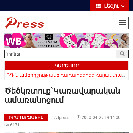
Լեզու
ԿԱՐԵՎՈՐ
«Սիրելի՛ հայ հարևաններ, մի՛ կրկնեք Վրաստանի սխալը»․ Սաակաշվիլի
ՌԴ-ն ամբողջությամբ դադարեցրեց Հայաստանից ծիրանի ներմուծումը
Ծեծկռտուք`Կառավարական
ամառանոցում
ԻՐԱԴԱՐՁԱՅԻՆ
Ipress
2020-04-29 19:14:00
6171