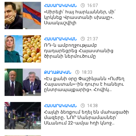
16:07
ՀԱՍԱՐԱԿԱԿԱՆ
«Սիրելի՛ հայ հարևաններ, մի՛
կրկնեք Վրաստանի սխալը»․
Սաակաշվիլի
21:37
ՀԱՍԱՐԱԿԱԿԱՆ
ՌԴ-ն ամբողջությամբ
դադարեցրեց Հայաստանից
ծիրանի ներմուծումը
18:33
ՔԱՂԱՔԱԿԱՆ
«Էս քանի օրը Փաշինյանն «Ուժեղ
Հայաստան»-ին դուրս է հանելու
ընտրապայքարից». Հովիկ
Աղազարյան
14:38
ՀԱՍԱՐԱԿԱԿԱՆ
Հայկի ձեռքում եղել են մահացածի
մազերը․ ՆՈՐ Մանրամասներ՝
Սևանում 22-ամյա հղի կնոջ
մահվան դեպքից