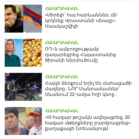
ՀԱՍԱՐԱԿԱԿԱՆ
«Սիրելի՛ հայ հարևաններ, մի՛
կրկնեք Վրաստանի սխալը»․
Սաակաշվիլի
ՀԱՍԱՐԱԿԱԿԱՆ
ՌԴ-ն ամբողջությամբ
դադարեցրեց Հայաստանից
ծիրանի ներմուծումը
ՀԱՍԱՐԱԿԱԿԱՆ
Հայկի ձեռքում եղել են մահացածի
մազերը․ ՆՈՐ Մանրամասներ՝
Սևանում 22-ամյա հղի կնոջ
մահվան դեպքից
ՀԱՍԱՐԱԿԱԿԱՆ
«10 հազար թոշակն ավելացրեց, 20
հազար մթերքները բարձրացրեց».
քաղաքացի (տեսանյութ)