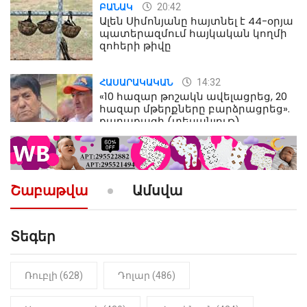
20:42
ԲԱՆԱԿ
Ալեն Սիմոնյանը հայտնել է 44-օրյա
պատերազմում հայկական կողմի
զոհերի թիվը
14:32
ՀԱՍԱՐԱԿԱԿԱՆ
«10 հազար թոշակն ավելացրեց, 20
հազար մթերքները բարձրացրեց».
քաղաքացի (տեսանյութ)
10:52
ՔԱՂԱՔԱԿԱՆ
«Լեզվիդ տալու փոխարեն
արտաբերիր այս երկու
Շաբաթվա
Ամսվա
նախադասությունը»․ Իշխան
Սաղաթելյան (տեսանյութ)
Տեգեր
10:41
ՔԱՂԱՔԱԿԱՆ
«Կալուգացի Սամո՛, դու
օտարերկրյա անուղեղ լրտես ես».
Նիկոլ Փաշինյան
Ռուբլի (628)
Դոլար (486)