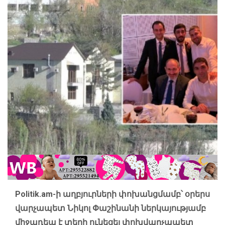
Politik.am-
ի աղբյուրների փոխանցմամբ՝ օրերս
վարչապետ Նիկոլ Փաշինանի ներկայությամբ
միջադեպ է տեղի ունեցել փոխվարչապետ