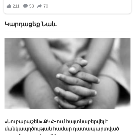
Կարդացեք Նաև
Կրակել է, մեքենայի տակ գցել ու գետն ընկել
ՏԵՍԱՆՅՈՒԹ