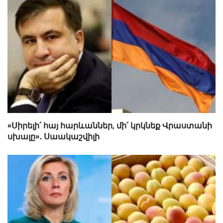
«Սիրելի՛ հայ հարևաններ, մի՛ կրկնեք Վրաստանի
սխալը»․ Սաակաշվիլի