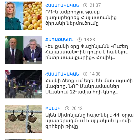
21:37
ՀԱՍԱՐԱԿԱԿԱՆ
ՌԴ-ն ամբողջությամբ
դադարեցրեց Հայաստանից
ծիրանի ներմուծումը
18:33
ՔԱՂԱՔԱԿԱՆ
«Էս քանի օրը Փաշինյանն «Ուժեղ
Հայաստան»-ին դուրս է հանելու
ընտրապայքարից». Հովիկ
Աղազարյան
14:38
ՀԱՍԱՐԱԿԱԿԱՆ
Հայկի ձեռքում եղել են մահացածի
մազերը․ ՆՈՐ Մանրամասներ՝
Սևանում 22-ամյա հղի կնոջ
մահվան դեպքից
20:42
ԲԱՆԱԿ
Ալեն Սիմոնյանը հայտնել է 44-օրյա
պատերազմում հայկական կողմի
զոհերի թիվը