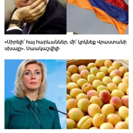
«Սիրելի՛ հայ հարևաններ, մի՛ կրկնեք Վրաստանի
սխալը»․ Սաակաշվիլի