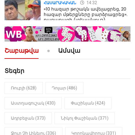
14:32
ՀԱՍԱՐԱԿԱԿԱՆ
«10 հազար թոշակն ավելացրեց, 20
հազար մթերքները բարձրացրեց».
քաղաքացի (տեսանյութ)
10:52
ՔԱՂԱՔԱԿԱՆ
«Լեզվիդ տալու փոխարեն
արտաբերիր այս երկու
Շաբաթվա
Ամսվա
նախադասությունը»․ Իշխան
Սաղաթելյան (տեսանյութ)
Տեգեր
10:41
ՔԱՂԱՔԱԿԱՆ
«Կալուգացի Սամո՛, դու
օտարերկրյա անուղեղ լրտես ես».
Նիկոլ Փաշինյան
Ռուբլի (628)
Դոլար (486)
22:01
ԻՐԱԴԱՐՁԱՅԻՆ
Աստղագուշակ (430)
Փաշինյան (424)
«Նուբարաշեն» ՔԿՀ-ում
հայտնաբերվել է
Ադրբեջան (373)
Նիկոլ Փաշինյան (371)
մանկապղծության համար
դատապարտված տղամարդու
մարմինը
Ջուր Չի Լինելու (336)
Կորոնավիրուս (331)