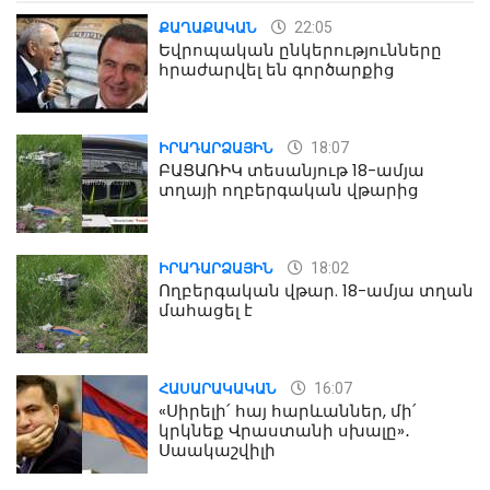
22:05
ՔԱՂԱՔԱԿԱՆ
Եվրոպական ընկերությունները
հրաժարվել են գործարքից
18:07
ԻՐԱԴԱՐՁԱՅԻՆ
ԲԱՑԱՌԻԿ տեսանյութ 18-ամյա
տղայի ողբերգական վթարից
18:02
ԻՐԱԴԱՐՁԱՅԻՆ
Ողբերգական վթար. 18-ամյա տղան
մահացել է
16:07
ՀԱՍԱՐԱԿԱԿԱՆ
«Սիրելի՛ հայ հարևաններ, մի՛
կրկնեք Վրաստանի սխալը»․
Սաակաշվիլի