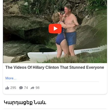
Կարդացեք Նաև