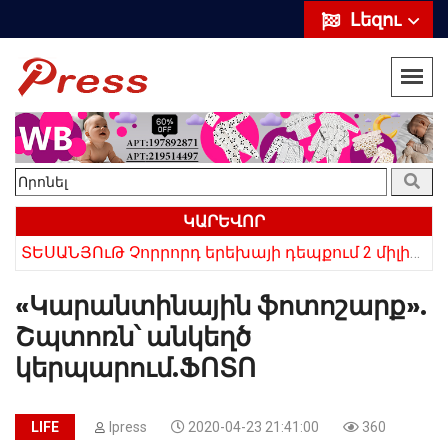
Լեզու
ԿԱՐԵՎՈՐ
«10 հազար թոշակն ավելացրեց, 20 հազար մթերքները բարձրացրեց». քաղաքացի (տեսանյութ)
ՏԵՍԱՆՅՈւԹ Չորրորդ երեխայի դեպքում 2 միլիոն դրամ, հինգերորդ երեխայի դեպքում բնակարան. Սամվել Կարապետյան
«Կարանտինային ֆոտոշարք».
Շպտոռն՝ անկեղծ
կերպարում.ՖՈՏՈ
LIFE
Ipress
2020-04-23 21:41:00
360