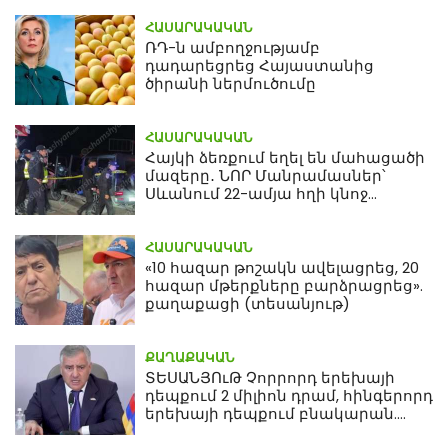
ՀԱՍԱՐԱԿԱԿԱՆ
ՌԴ-ն ամբողջությամբ
դադարեցրեց Հայաստանից
ծիրանի ներմուծումը
ՀԱՍԱՐԱԿԱԿԱՆ
Հայկի ձեռքում եղել են մահացածի
մազերը․ ՆՈՐ Մանրամասներ՝
Սևանում 22-ամյա հղի կնոջ
մահվան դեպքից
ՀԱՍԱՐԱԿԱԿԱՆ
«10 հազար թոշակն ավելացրեց, 20
հազար մթերքները բարձրացրեց».
քաղաքացի (տեսանյութ)
ՔԱՂԱՔԱԿԱՆ
ՏԵՍԱՆՅՈւԹ Չորրորդ երեխայի
դեպքում 2 միլիոն դրամ, հինգերորդ
երեխայի դեպքում բնակարան.
Սամվել Կարապետյան