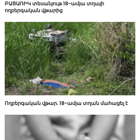
ԲԱՑԱՌԻԿ տեսանյութ 18-ամյա տղայի
ողբերգական վթարից
Ողբերգական վթար. 18-ամյա տղան մահացել է