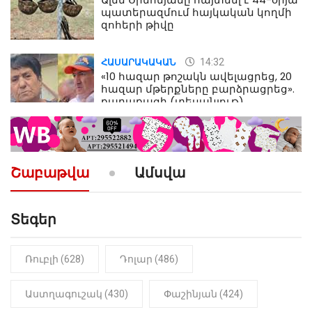
պատերազմում հայկական կողմի
զոհերի թիվը
14:32
ՀԱՍԱՐԱԿԱԿԱՆ
«10 հազար թոշակն ավելացրեց, 20
հազար մթերքները բարձրացրեց».
քաղաքացի (տեսանյութ)
10:52
ՔԱՂԱՔԱԿԱՆ
«Լեզվիդ տալու փոխարեն
արտաբերիր այս երկու
Շաբաթվա
Ամսվա
նախադասությունը»․ Իշխան
Սաղաթելյան (տեսանյութ)
Տեգեր
10:41
ՔԱՂԱՔԱԿԱՆ
«Կալուգացի Սամո՛, դու
օտարերկրյա անուղեղ լրտես ես».
Նիկոլ Փաշինյան
Ռուբլի (628)
Դոլար (486)
22:01
ԻՐԱԴԱՐՁԱՅԻՆ
Աստղագուշակ (430)
Փաշինյան (424)
«Նուբարաշեն» ՔԿՀ-ում