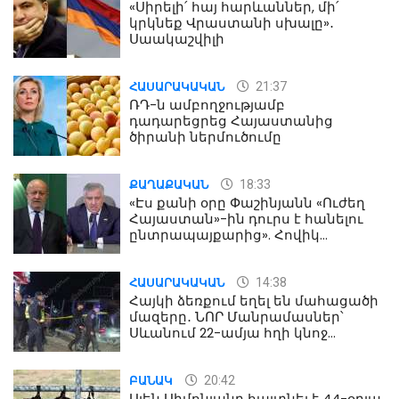
«Սիրելի՛ հայ հարևաններ, մի՛
կրկնեք Վրաստանի սխալը»․
Սաակաշվիլի
21:37
ՀԱՍԱՐԱԿԱԿԱՆ
ՌԴ-ն ամբողջությամբ
դադարեցրեց Հայաստանից
ծիրանի ներմուծումը
18:33
ՔԱՂԱՔԱԿԱՆ
«Էս քանի օրը Փաշինյանն «Ուժեղ
Հայաստան»-ին դուրս է հանելու
ընտրապայքարից». Հովիկ
Աղազարյան
14:38
ՀԱՍԱՐԱԿԱԿԱՆ
Հայկի ձեռքում եղել են մահացածի
մազերը․ ՆՈՐ Մանրամասներ՝
Սևանում 22-ամյա հղի կնոջ
մահվան դեպքից
20:42
ԲԱՆԱԿ
Ալեն Սիմոնյանը հայտնել է 44-օրյա