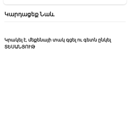
Կարդացեք Նաև
Կրակել է, մեքենայի տակ գցել ու գետն ընկել
ՏԵՍԱՆՅՈՒԹ