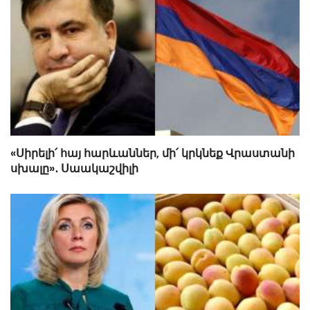
«Սիրելի՛ հայ հարևաններ, մի՛ կրկնեք Վրաստանի
սխալը»․ Սաակաշվիլի