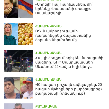
«Սիրելի՛ հայ հարևաններ, մի՛
կրկնեք Վրաստանի սխալը»․
Սաակաշվիլի
ՀԱՍԱՐԱԿԱԿԱՆ
ՌԴ-ն ամբողջությամբ
դադարեցրեց Հայաստանից
ծիրանի ներմուծումը
ՀԱՍԱՐԱԿԱԿԱՆ
Հայկի ձեռքում եղել են մահացածի
մազերը․ ՆՈՐ Մանրամասներ՝
Սևանում 22-ամյա հղի կնոջ
մահվան դեպքից
ՀԱՍԱՐԱԿԱԿԱՆ
«10 հազար թոշակն ավելացրեց, 20
հազար մթերքները բարձրացրեց».
քաղաքացի (տեսանյութ)
ՔԱՂԱՔԱԿԱՆ