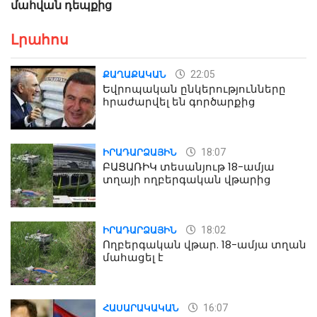
մահվան դեպքից
Լրահոս
22:05
ՔԱՂԱՔԱԿԱՆ
Եվրոպական ընկերությունները
հրաժարվել են գործարքից
18:07
ԻՐԱԴԱՐՁԱՅԻՆ
ԲԱՑԱՌԻԿ տեսանյութ 18-ամյա
տղայի ողբերգական վթարից
18:02
ԻՐԱԴԱՐՁԱՅԻՆ
Ողբերգական վթար. 18-ամյա տղան
մահացել է
16:07
ՀԱՍԱՐԱԿԱԿԱՆ