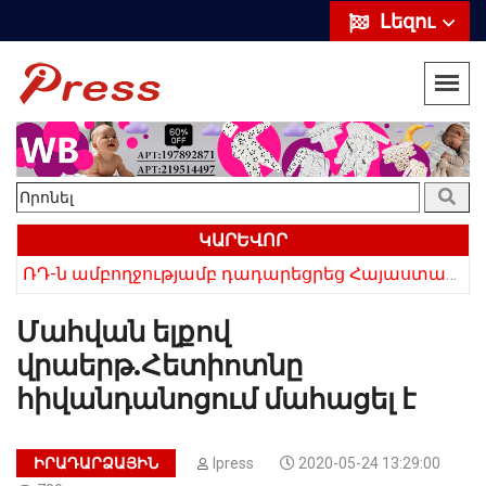
Լեզու
ԿԱՐԵՎՈՐ
ՌԴ-ն ամբողջությամբ դադարեցրեց Հայաստանից ծիրանի ներմուծումը
Մահվան ելքով
վրաերթ.Հետիոտնը
հիվանդանոցում մահացել է
ԻՐԱԴԱՐՁԱՅԻՆ
Ipress
2020-05-24 13:29:00