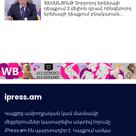
ՏԵՍԱՆՅՈւԹ Չորրորդ երեխայի
դեպքում 2 միլիոն դրամ, հինգերորդ
երեխայի դեպքում բնակարան.
Սամվել Կարապետյան
ipress.am
Կայքից ամբողջական կամ մասնակի
մեջբերումներ կատարելիս ակտիվ հղումը
iPress.am-ին պարտադիր է: Կայքում առկա