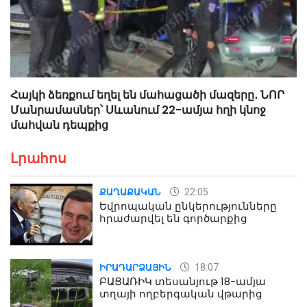
Հայկի ձեռքում եղել են մահացածի մազերը․ ՆՈՐ
Մանրամասներ՝ Սևանում 22-ամյա հղի կնոջ
մահվան դեպքից
Լրահոս
22:05
ՔԱՂԱՔԱԿԱՆ
Եվրոպական ընկերությունները
հրաժարվել են գործարքից
18:07
ԻՐԱԴԱՐՁԱՅԻՆ
ԲԱՑԱՌԻԿ տեսանյութ 18-ամյա
տղայի ողբերգական վթարից