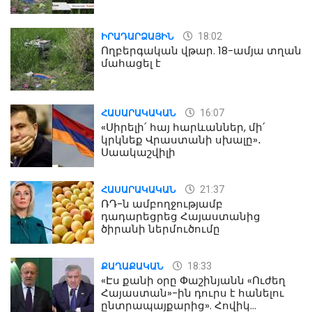
18:02
ԻՐԱԴԱՐՁԱՅԻՆ
Ողբերգական վթար. 18-ամյա տղան
մահացել է
16:07
ՀԱՍԱՐԱԿԱԿԱՆ
«Սիրելի՛ հայ հարևաններ, մի՛
կրկնեք Վրաստանի սխալը»․
Սաակաշվիլի
21:37
ՀԱՍԱՐԱԿԱԿԱՆ
ՌԴ-ն ամբողջությամբ
դադարեցրեց Հայաստանից
ծիրանի ներմուծումը
18:33
ՔԱՂԱՔԱԿԱՆ
«Էս քանի օրը Փաշինյանն «Ուժեղ
Հայաստան»-ին դուրս է հանելու
ընտրապայքարից». Հովիկ