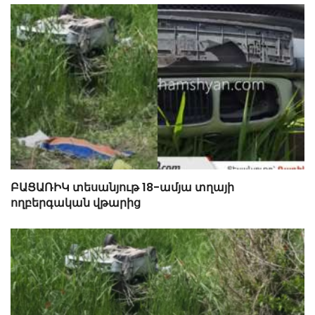
ԲԱՑԱՌԻԿ տեսանյութ 18-ամյա տղայի
ողբերգական վթարից