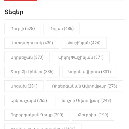
Սաղաթելյան (տեսանյութ)
Տեգեր
10:41
ՔԱՂԱՔԱԿԱՆ
«Կալուգացի Սամո՛, դու
օտարերկրյա անուղեղ լրտես ես».
Նիկոլ Փաշինյան
Ռուբլի (628)
Դոլար (486)
22:01
ԻՐԱԴԱՐՁԱՅԻՆ
Աստղագուշակ (430)
Փաշինյան (424)
«Նուբարաշեն» ՔԿՀ-ում
հայտնաբերվել է
Ադրբեջան (373)
Նիկոլ Փաշինյան (371)
մանկապղծության համար
դատապարտված տղամարդու
մարմինը
Ջուր Չի Լինելու (336)
Կորոնավիրուս (331)
Արցախ (281)
Ողբերգական Ավտովթար (276)
Երկրաշարժ (265)
Խոշոր Ավտովթար (249)
Ողբերգական Դեպք (200)
Թուրքիա (199)