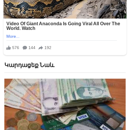
Կարդացեք Նաև
Որքան ժամանակ է պահպանվում վարկային
«վատ» պատմությունը