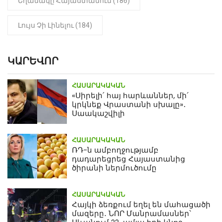
Եղանակը Հայաստանում (186)
Լույս Չի Լինելու (184)
ԿԱՐԵՎՈՐ
ՀԱՍԱՐԱԿԱԿԱՆ
«Սիրելի՛ հայ հարևաններ, մի՛
կրկնեք Վրաստանի սխալը»․
Սաակաշվիլի
ՀԱՍԱՐԱԿԱԿԱՆ
ՌԴ-ն ամբողջությամբ
դադարեցրեց Հայաստանից
ծիրանի ներմուծումը
ՀԱՍԱՐԱԿԱԿԱՆ
Հայկի ձեռքում եղել են մահացածի
մազերը․ ՆՈՐ Մանրամասներ՝