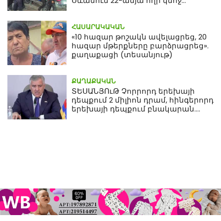
Սևանում 22-ամյա հղի կնոջ
մահվան դեպքից
ՀԱՍԱՐԱԿԱԿԱՆ
«10 հազար թոշակն ավելացրեց, 20
հազար մթերքները բարձրացրեց».
քաղաքացի (տեսանյութ)
ՔԱՂԱՔԱԿԱՆ
ՏԵՍԱՆՅՈւԹ Չորրորդ երեխայի
դեպքում 2 միլիոն դրամ, հինգերորդ
երեխայի դեպքում բնակարան.
Սամվել Կարապետյան