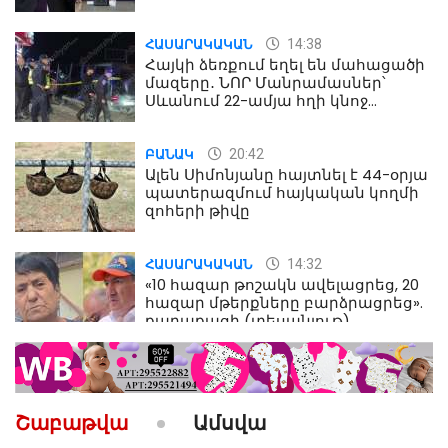
Աղազարյան
14:38
ՀԱՍԱՐԱԿԱԿԱՆ
Հայկի ձեռքում եղել են մահացածի
մազերը․ ՆՈՐ Մանրամասներ՝
Սևանում 22-ամյա հղի կնոջ
մահվան դեպքից
20:42
ԲԱՆԱԿ
Ալեն Սիմոնյանը հայտնել է 44-օրյա
պատերազմում հայկական կողմի
զոհերի թիվը
14:32
ՀԱՍԱՐԱԿԱԿԱՆ
«10 հազար թոշակն ավելացրեց, 20
հազար մթերքները բարձրացրեց».
քաղաքացի (տեսանյութ)
10:52
ՔԱՂԱՔԱԿԱՆ
«Լեզվիդ տալու փոխարեն
արտաբերիր այս երկու
Շաբաթվա
Ամսվա
նախադասությունը»․ Իշխան