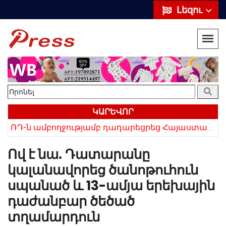
Լեզու
ԿԱՐԵՎՈՐ
ՌԴ-ն ամբողջությամբ դադարեցրեց Հայաստանից ծիրանի ներմուծումը
Հայկի ձեռքում եղել են մահացածի մազերը․ ՆՈՐ Մանրամասներ՝ Սևանում 22-ամյա հղի կնոջ մահվան դեպքից
Ով է նա. Դատարանը
կալանավորեց ծանոթուհուն
սպանած և 13-ամյա երեխային
դաժանբար ծեծած
տղամարդուն